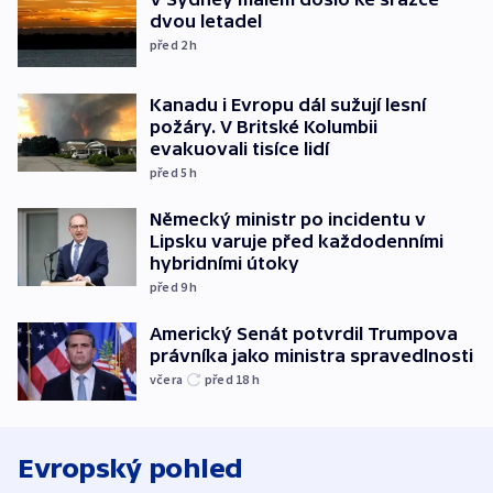
dvou letadel
před 2
h
Kanadu i Evropu dál sužují lesní
požáry. V Britské Kolumbii
evakuovali tisíce lidí
před 5
h
Německý ministr po incidentu v
Lipsku varuje před každodenními
hybridními útoky
před 9
h
Americký Senát potvrdil Trumpova
právníka jako ministra spravedlnosti
včera
před 18
h
Evropský pohled