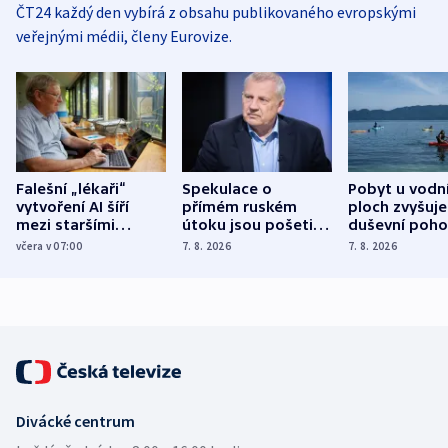
ČT24 každý den vybírá z obsahu publikovaného evropskými
veřejnými médii, členy Eurovize.
Falešní „lékaři“
Spekulace o
Pobyt u vodn
vytvoření AI šíří
přímém ruském
ploch zvyšuje
mezi staršími
útoku jsou pošetilé,
duševní poho
Poláky nebezpečné
míní estonský
ukázala
včera v 07:00
7. 8. 2026
7. 8. 2026
zdravotní rady
bezpečnostní
mezinárodní 
expert
Divácké centrum