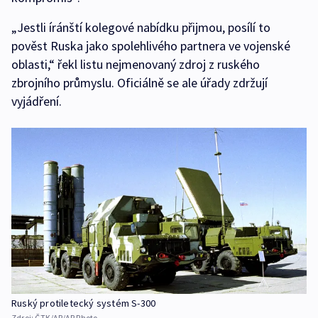
„Jestli íránští kolegové nabídku přijmou, posílí to
pověst Ruska jako spolehlivého partnera ve vojenské
oblasti,“ řekl listu nejmenovaný zdroj z ruského
zbrojního průmyslu. Oficiálně se ale úřady zdržují
vyjádření.
Ruský protiletecký systém S-300
Zdroj:
ČTK/AP/AP Photo