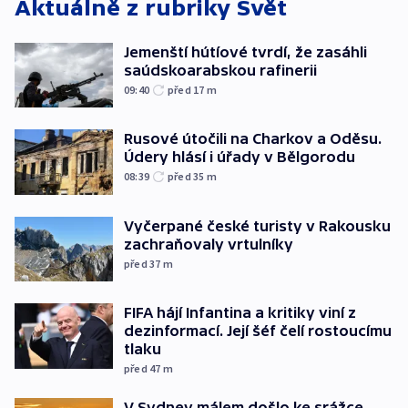
Aktuálně z rubriky
Svět
Jemenští hútíové tvrdí, že zasáhli
saúdskoarabskou rafinerii
09:40
před 17
m
Rusové útočili na Charkov a Oděsu.
Údery hlásí i úřady v Bělgorodu
08:39
před 35
m
Vyčerpané české turisty v Rakousku
zachraňovaly vrtulníky
před 37
m
FIFA hájí Infantina a kritiky viní z
dezinformací. Její šéf čelí rostoucímu
tlaku
před 47
m
V Sydney málem došlo ke srážce