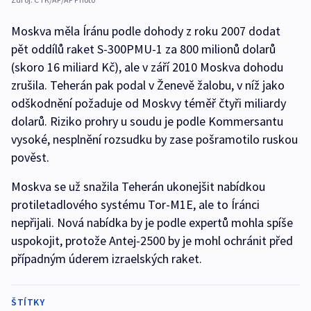
Moskva měla Íránu podle dohody z roku 2007 dodat
pět oddílů raket S-300PMU-1 za 800 milionů dolarů
(skoro 16 miliard Kč), ale v září 2010 Moskva dohodu
zrušila. Teherán pak podal v Ženevě žalobu, v níž jako
odškodnění požaduje od Moskvy téměř čtyři miliardy
dolarů. Riziko prohry u soudu je podle Kommersantu
vysoké, nesplnění rozsudku by zase pošramotilo ruskou
pověst.
Moskva se už snažila Teherán ukonejšit nabídkou
protiletadlového systému Tor-M1E, ale to Íránci
nepřijali. Nová nabídka by je podle expertů mohla spíše
uspokojit, protože Antej-2500 by je mohl ochránit před
případným úderem izraelských raket.
ŠTÍTKY