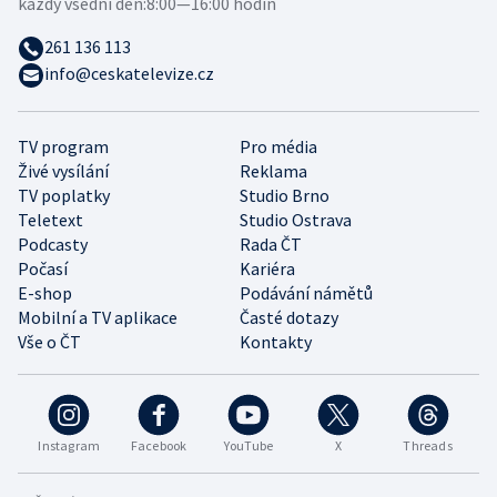
každý všední den:
8:00—16:00 hodin
261 136 113
info@ceskatelevize.cz
TV program
Pro média
Živé vysílání
Reklama
TV poplatky
Studio Brno
Teletext
Studio Ostrava
Podcasty
Rada ČT
Počasí
Kariéra
E-shop
Podávání námětů
Mobilní a TV aplikace
Časté dotazy
Vše o ČT
Kontakty
Instagram
Facebook
YouTube
X
Threads