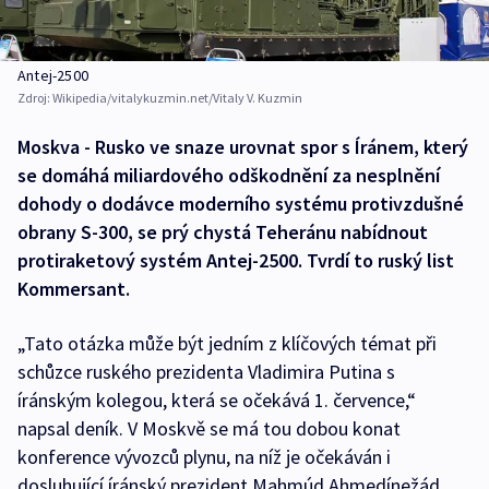
Antej-2500
Zdroj:
Wikipedia/vitalykuzmin.net/Vitaly V. Kuzmin
Moskva - Rusko ve snaze urovnat spor s Íránem, který
se domáhá miliardového odškodnění za nesplnění
dohody o dodávce moderního systému protivzdušné
obrany S-300, se prý chystá Teheránu nabídnout
protiraketový systém Antej-2500. Tvrdí to ruský list
Kommersant.
„Tato otázka může být jedním z klíčových témat při
schůzce ruského prezidenta Vladimira Putina s
íránským kolegou, která se očekává 1. července,“
napsal deník. V Moskvě se má tou dobou konat
konference vývozců plynu, na níž je očekáván i
dosluhující íránský prezident Mahmúd Ahmedínežád.