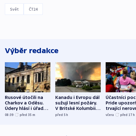
Svět
ČT24
Výběr redakce
Rusové útočili na
Kanadu i Evropu dál
Účastníci po
Charkov a Oděsu.
sužují lesní požáry.
Pride upozorň
Údery hlásí i úřady v
V Britské Kolumbii
trvající nerov
Bělgorodu
evakuovali tisíce lidí
společensko
08:39
před 35
m
před 5
h
včera
před 17
h
atmosféru