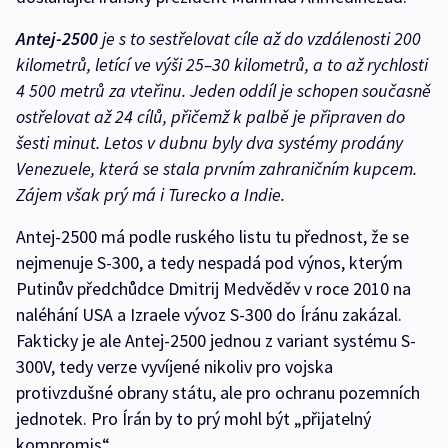
Antej-2500
je s to sestřelovat cíle až do vzdálenosti 200
kilometrů, letící ve výši 25–30 kilometrů, a to až rychlosti
4 500 metrů za vteřinu. Jeden oddíl je schopen současně
ostřelovat až 24 cílů, přičemž k palbě je připraven do
šesti minut. Letos v dubnu byly dva systémy prodány
Venezuele, která se stala prvním zahraničním kupcem.
Zájem však prý má i Turecko a Indie.
Antej-2500 má podle ruského listu tu přednost, že se
nejmenuje S-300, a tedy nespadá pod výnos, kterým
Putinův předchůdce Dmitrij Medvěděv v roce 2010 na
naléhání USA a Izraele vývoz S-300 do Íránu zakázal.
Fakticky je ale Antej-2500 jednou z variant systému S-
300V, tedy verze vyvíjené nikoliv pro vojska
protivzdušné obrany státu, ale pro ochranu pozemních
jednotek. Pro Írán by to prý mohl být „přijatelný
kompromis“.