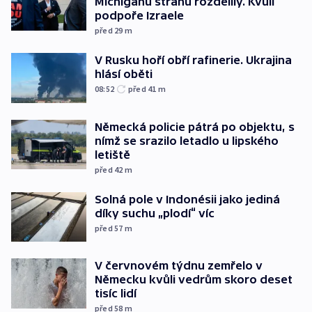
Michiganu stranu rozdělily. Kvůli
podpoře Izraele
před 29
m
V Rusku hoří obří rafinerie. Ukrajina
hlásí oběti
08:52
před 41
m
Německá policie pátrá po objektu, s
nímž se srazilo letadlo u lipského
letiště
před 42
m
Solná pole v Indonésii jako jediná
díky suchu „plodí“ víc
před 57
m
V červnovém týdnu zemřelo v
Německu kvůli vedrům skoro deset
tisíc lidí
před 58
m