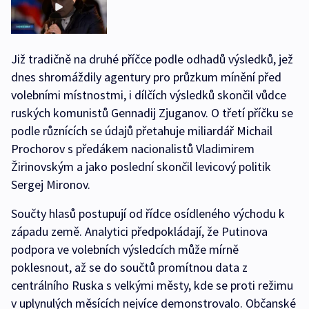
Již tradičně na druhé příčce podle odhadů výsledků, jež
dnes shromáždily agentury pro průzkum mínění před
volebními místnostmi, i dílčích výsledků skončil vůdce
ruských komunistů Gennadij Zjuganov. O třetí příčku se
podle různících se údajů přetahuje miliardář Michail
Prochorov s předákem nacionalistů Vladimirem
Žirinovským a jako poslední skončil levicový politik
Sergej Mironov.
Součty hlasů postupují od řídce osídleného východu k
západu země. Analytici předpokládají, že Putinova
podpora ve volebních výsledcích může mírně
poklesnout, až se do součtů promítnou data z
centrálního Ruska s velkými městy, kde se proti režimu
v uplynulých měsících nejvíce demonstrovalo. Občanské