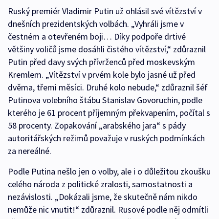
Ruský premiér Vladimir Putin už ohlásil své vítězství v
dnešních prezidentských volbách. „Vyhráli jsme v
čestném a otevřeném boji… Díky podpoře drtivé
většiny voličů jsme dosáhli čistého vítězství,“ zdůraznil
Putin před davy svých přívrženců před moskevským
Kremlem. „Vítězství v prvém kole bylo jasné už před
dvěma, třemi měsíci. Druhé kolo nebude,“ zdůraznil šéf
Putinova volebního štábu Stanislav Govoruchin, podle
kterého je 61 procent příjemným překvapením, počítal s
58 procenty. Zopakování „arabského jara“ s pády
autoritářských režimů považuje v ruských podmínkách
za nereálné.
Podle Putina nešlo jen o volby, ale i o důležitou zkoušku
celého národa z politické zralosti, samostatnosti a
nezávislosti. „Dokázali jsme, že skutečně nám nikdo
nemůže nic vnutit!“ zdůraznil. Rusové podle něj odmítli