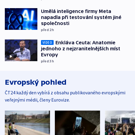
Umělá inteligence firmy Meta
napadla při testování systém jiné
společnosti
před 2
h
Enkláva Ceuta: Anatomie
VIDEO
jednoho z nejzranitelnějších míst
Evropy
před 3
h
Evropský pohled
ČT24 každý den vybírá z obsahu publikovaného evropskými
veřejnými médii, členy Eurovize.