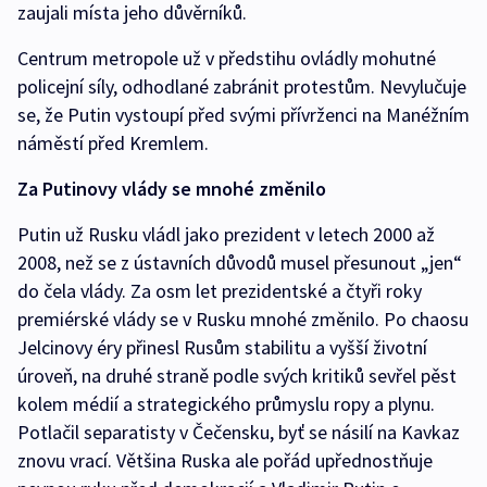
zaujali místa jeho důvěrníků.
Centrum metropole už v předstihu ovládly mohutné
policejní síly, odhodlané zabránit protestům. Nevylučuje
se, že Putin vystoupí před svými přívrženci na Manéžním
náměstí před Kremlem.
Za Putinovy vlády se mnohé změnilo
Putin už Rusku vládl jako prezident v letech 2000 až
2008, než se z ústavních důvodů musel přesunout „jen“
do čela vlády. Za osm let prezidentské a čtyři roky
premiérské vlády se v Rusku mnohé změnilo. Po chaosu
Jelcinovy éry přinesl Rusům stabilitu a vyšší životní
úroveň, na druhé straně podle svých kritiků sevřel pěst
kolem médií a strategického průmyslu ropy a plynu.
Potlačil separatisty v Čečensku, byť se násilí na Kavkaz
znovu vrací. Většina Ruska ale pořád upřednostňuje