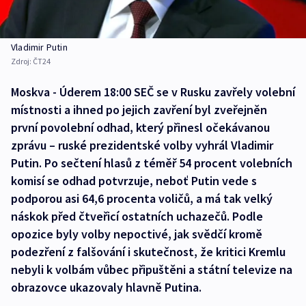
Vladimir Putin
Zdroj:
ČT24
Moskva - Úderem 18:00 SEČ se v Rusku zavřely volební
místnosti a ihned po jejich zavření byl zveřejněn
první povolební odhad, který přinesl očekávanou
zprávu – ruské prezidentské volby vyhrál Vladimir
Putin. Po sečtení hlasů z téměř 54 procent volebních
komisí se odhad potvrzuje, neboť Putin vede s
podporou asi 64,6 procenta voličů, a má tak velký
náskok před čtveřicí ostatních uchazečů. Podle
opozice byly volby nepoctivé, jak svědčí kromě
podezření z falšování i skutečnost, že kritici Kremlu
nebyli k volbám vůbec připuštěni a státní televize na
obrazovce ukazovaly hlavně Putina.