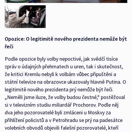
Opozice: O legitimitě nového prezidenta nemůže být
řeči
Podle opozice byly volby nepoctivé, jak svědčí tisíce
zpráv o údajných přehmatech u uren, tak i skutečnost,
že kritici Kremlu nebyli k volbám vůbec připuštěni a
státní televize na obrazovce ukazovaly hlavně Putina. O
legitimitě nového prezidenta prý nemůže být řeči.
„Neměli jsme iluze, že volby budou čestné,“ postěžoval
si v televizním studiu miliardář Prochorov. Podle něj
dva jeho pozorovatelé byli zmláceni u Moskvy za
přihlížení policistů a v Petrohradu se prý na padesátce
volebních obvodů objevili falešní pozorovatelé, kteří