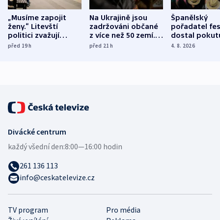
„Musíme zapojit
Na Ukrajině jsou
Španělský
ženy.“ Litevští
zadržováni občané
pořadatel fes
politici zvažují
z více než 50 zemí.
dostal pokut
dohodu o
Bojovali na straně
nekalé prakti
před 19
h
před 21
h
4. 8. 2026
demografii
Ruska
Divácké centrum
každý všední den:
8:00—16:00 hodin
261 136 113
info@ceskatelevize.cz
TV program
Pro média