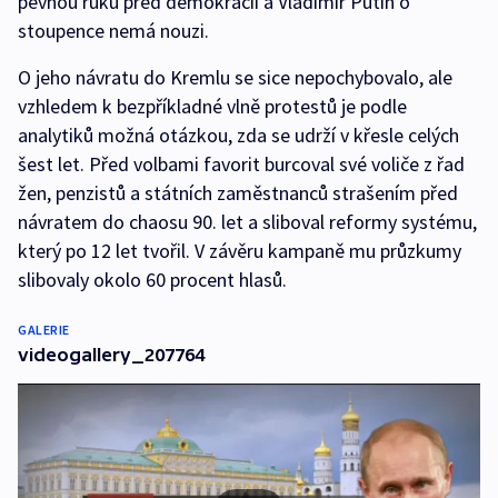
pevnou ruku před demokracií a Vladimir Putin o
stoupence nemá nouzi.
O jeho návratu do Kremlu se sice nepochybovalo, ale
vzhledem k bezpříkladné vlně protestů je podle
analytiků možná otázkou, zda se udrží v křesle celých
šest let. Před volbami favorit burcoval své voliče z řad
žen, penzistů a státních zaměstnanců strašením před
návratem do chaosu 90. let a sliboval reformy systému,
který po 12 let tvořil. V závěru kampaně mu průzkumy
slibovaly okolo 60 procent hlasů.
GALERIE
videogallery_207764