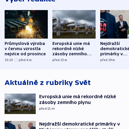
Průmyslová výroba
Evropská unie má
Nejdražší
v červnu vzrostla
rekordně nízké
demokratick
nejvíce od prosince
zásoby zemního
primárky v
plynu
Michiganu st
10:10
před 6
m
před 15
m
před 29
m
rozdělily. Kvůl
podpoře Izra
Aktuálně z rubriky
Svět
Evropská unie má rekordně nízké
zásoby zemního plynu
před 15
m
Nejdražší demokratické primárky v