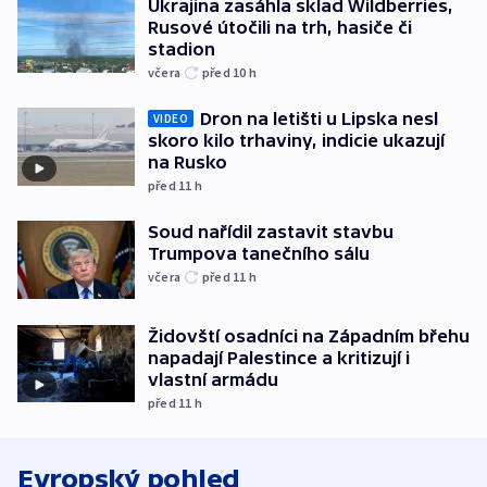
Ukrajina zasáhla sklad Wildberries,
Rusové útočili na trh, hasiče či
stadion
včera
před 10
h
Dron na letišti u Lipska nesl
VIDEO
skoro kilo trhaviny, indicie ukazují
na Rusko
před 11
h
Soud nařídil zastavit stavbu
Trumpova tanečního sálu
včera
před 11
h
Židovští osadníci na Západním břehu
napadají Palestince a kritizují i
vlastní armádu
před 11
h
Evropský pohled