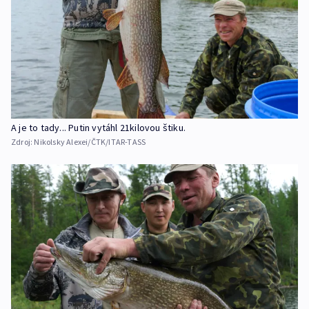
A je to tady... Putin vytáhl 21kilovou štiku.
Zdroj:
Nikolsky Alexei/ČTK/ITAR-TASS