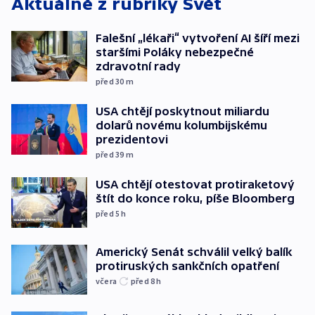
Aktuálně z rubriky
Svět
Falešní „lékaři“ vytvoření AI šíří mezi
staršími Poláky nebezpečné
zdravotní rady
před 30
m
USA chtějí poskytnout miliardu
dolarů novému kolumbijskému
prezidentovi
před 39
m
USA chtějí otestovat protiraketový
štít do konce roku, píše Bloomberg
před 5
h
Americký Senát schválil velký balík
protiruských sankčních opatření
včera
před 8
h