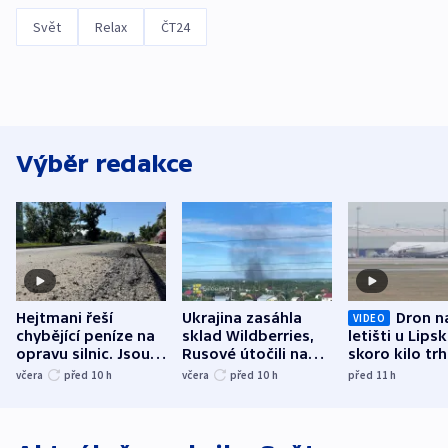
Svět
Relax
ČT24
Výběr redakce
Hejtmani řeší
Ukrajina zasáhla
Dron n
VIDEO
chybějící peníze na
sklad Wildberries,
letišti u Lips
opravu silnic. Jsou
Rusové útočili na
skoro kilo trh
nenárokové, namítá
trh, hasiče či
indicie ukazuj
včera
před 10
h
včera
před 10
h
před 11
h
ministerstvo
stadion
Rusko