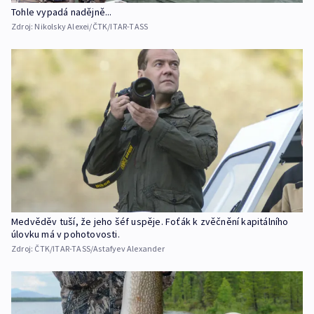
Tohle vypadá nadějně...
Zdroj:
Nikolsky Alexei/ČTK/ITAR-TASS
Medvěděv tuší, že jeho šéf uspěje. Foťák k zvěčnění kapitálního
úlovku má v pohotovosti.
Zdroj:
ČTK/ITAR-TASS/Astafyev Alexander