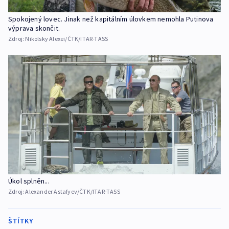
Spokojený lovec. Jinak než kapitálním úlovkem nemohla Putinova
výprava skončit.
Zdroj:
Nikolsky Alexei/ČTK/ITAR-TASS
Úkol splněn...
Zdroj:
Alexander Astafyev/ČTK/ITAR-TASS
ŠTÍTKY