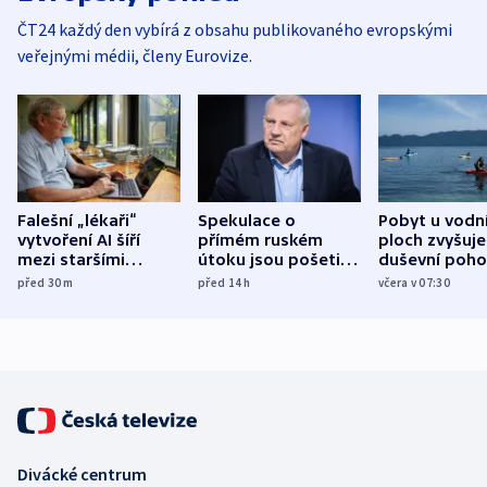
ČT24 každý den vybírá z obsahu publikovaného evropskými
veřejnými médii, členy Eurovize.
Falešní „lékaři“
Spekulace o
Pobyt u vodn
vytvoření AI šíří
přímém ruském
ploch zvyšuje
mezi staršími
útoku jsou pošetilé,
duševní poho
Poláky nebezpečné
míní estonský
ukázala
před 30
m
před 14
h
včera v 07:30
zdravotní rady
bezpečnostní
mezinárodní 
expert
Divácké centrum