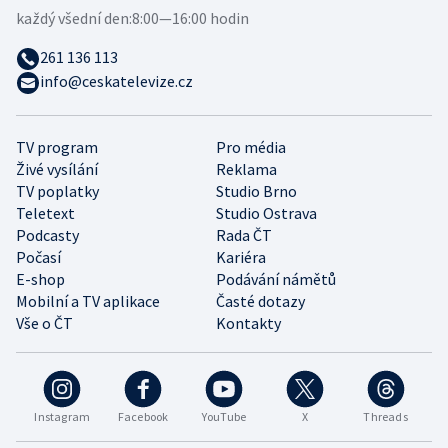
každý všední den:
8:00—16:00 hodin
261 136 113
info@ceskatelevize.cz
TV program
Pro média
Živé vysílání
Reklama
TV poplatky
Studio Brno
Teletext
Studio Ostrava
Podcasty
Rada ČT
Počasí
Kariéra
E-shop
Podávání námětů
Mobilní a TV aplikace
Časté dotazy
Vše o ČT
Kontakty
Instagram
Facebook
YouTube
X
Threads