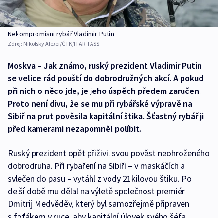
Nekompromisní rybář Vladimir Putin
Zdroj:
Nikolsky Alexei/ČTK/ITAR-TASS
Moskva – Jak známo, ruský prezident Vladimir Putin
se velice rád pouští do dobrodružných akcí. A pokud
při nich o něco jde, je jeho úspěch předem zaručen.
Proto není divu, že se mu při rybářské výpravě na
Sibiř na prut pověsila kapitální štika. Šťastný rybář ji
před kamerami nezapomněl políbit.
Ruský prezident opět přiživil svou pověst neohroženého
dobrodruha. Při rybaření na Sibiři – v maskáčích a
svlečen do pasu – vytáhl z vody 21kilovou štiku. Po
delší době mu dělal na výletě společnost premiér
Dmitrij Medvěděv, který byl samozřejmě připraven
s foťákem v ruce, aby kapitální úlovek svého šéfa