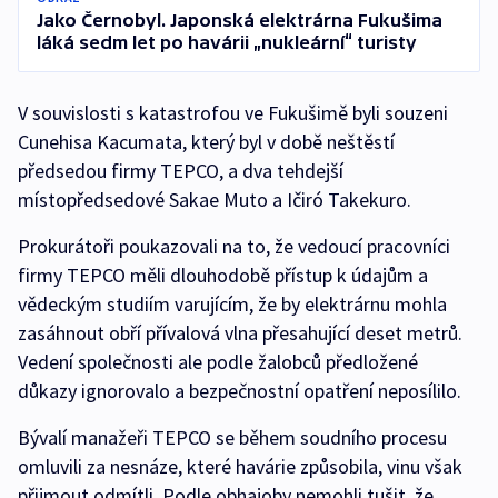
Jako Černobyl. Japonská elektrárna Fukušima
láká sedm let po havárii „nukleární“ turisty
V souvislosti s katastrofou ve Fukušimě byli souzeni
Cunehisa Kacumata, který byl v době neštěstí
předsedou firmy TEPCO, a dva tehdejší
místopředsedové Sakae Muto a Ičiró Takekuro.
Prokurátoři poukazovali na to, že vedoucí pracovníci
firmy TEPCO měli dlouhodobě přístup k údajům a
vědeckým studiím varujícím, že by elektrárnu mohla
zasáhnout obří přívalová vlna přesahující deset metrů.
Vedení společnosti ale podle žalobců předložené
důkazy ignorovalo a bezpečnostní opatření neposílilo.
Bývalí manažeři TEPCO se během soudního procesu
omluvili za nesnáze, které havárie způsobila, vinu však
přijmout odmítli. Podle obhajoby nemohli tušit, že