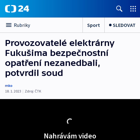
Sport
SLEDOVAT
Rubriky
Provozovatelé elektrárny
Fukušima bezpečnostní
opatření nezanedbali,
potvrdil soud
mko
18. 1. 2023
|
Zdroj:
ČTK
Nahrávám video