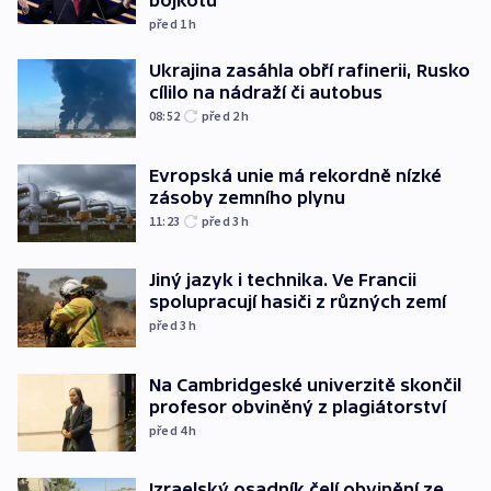
bojkotu
před 1
h
Ukrajina zasáhla obří rafinerii, Rusko
cílilo na nádraží či autobus
08:52
před 2
h
Evropská unie má rekordně nízké
zásoby zemního plynu
11:23
před 3
h
Jiný jazyk i technika. Ve Francii
spolupracují hasiči z různých zemí
před 3
h
Na Cambridgeské univerzitě skončil
profesor obviněný z plagiátorství
před 4
h
Izraelský osadník čelí obvinění ze