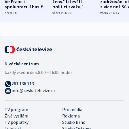
Ve Francii
ženy.“ Litevští
zadržováni o
spolupracují hasiči z
politici zvažují
z více než 50 
různých zemí
dohodu o
Bojovali na s
před 3
h
včera v 16:00
včera v 14:37
demografii
Ruska
Divácké centrum
každý všední den:
8:00—16:00 hodin
261 136 113
info@ceskatelevize.cz
TV program
Pro média
Živé vysílání
Reklama
TV poplatky
Studio Brno
Teletext
Studio Ostrava