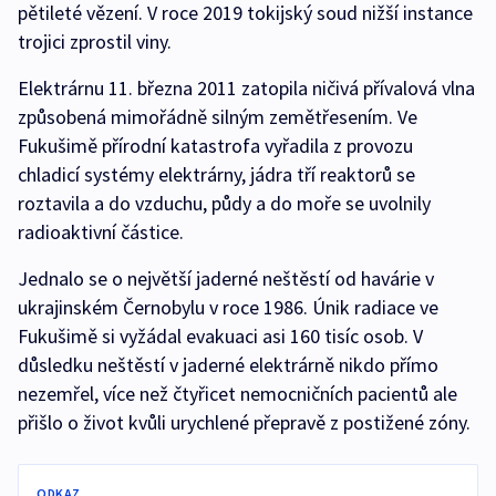
pětileté vězení. V roce 2019 tokijský soud nižší instance
trojici zprostil viny.
Elektrárnu 11. března 2011 zatopila ničivá přívalová vlna
způsobená mimořádně silným zemětřesením. Ve
Fukušimě přírodní katastrofa vyřadila z provozu
chladicí systémy elektrárny, jádra tří reaktorů se
roztavila a do vzduchu, půdy a do moře se uvolnily
radioaktivní částice.
Jednalo se o největší jaderné neštěstí od havárie v
ukrajinském Černobylu v roce 1986. Únik radiace ve
Fukušimě si vyžádal evakuaci asi 160 tisíc osob. V
důsledku neštěstí v jaderné elektrárně nikdo přímo
nezemřel, více než čtyřicet nemocničních pacientů ale
přišlo o život kvůli urychlené přepravě z postižené zóny.
ODKAZ