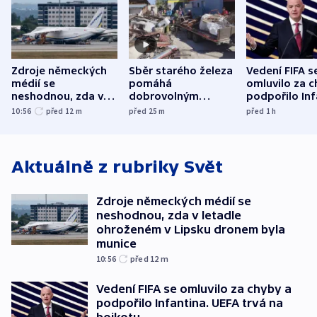
Zdroje německých
Sběr starého železa
Vedení FIFA s
médií se
pomáhá
omluvilo za c
neshodnou, zda v
dobrovolným
podpořilo Inf
letadle ohroženém
hasičům financovat
UEFA trvá na
10:56
před 12
m
před 25
m
před 1
h
v Lipsku dronem
techniku i akce
bojkotu
byla munice
Aktuálně z rubriky
Svět
Zdroje německých médií se
neshodnou, zda v letadle
ohroženém v Lipsku dronem byla
munice
10:56
před 12
m
Vedení FIFA se omluvilo za chyby a
podpořilo Infantina. UEFA trvá na