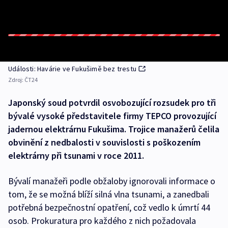
Události: Havárie ve Fukušimě bez trestu
Zdroj:
ČT24
Japonský soud potvrdil osvobozující rozsudek pro tři
bývalé vysoké představitele firmy TEPCO provozující
jadernou elektrárnu Fukušima. Trojice manažerů čelila
obvinění z nedbalosti v souvislosti s poškozením
elektrárny při tsunami v roce 2011.
Bývalí manažeři podle obžaloby ignorovali informace o
tom, že se možná blíží silná vlna tsunami, a zanedbali
potřebná bezpečnostní opatření, což vedlo k úmrtí 44
osob. Prokuratura pro každého z nich požadovala