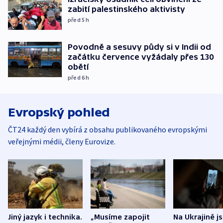
zabití palestinského aktivisty
před 5
h
Povodně a sesuvy půdy si v Indii od
začátku července vyžádaly přes 130
obětí
před 6
h
Evropský pohled
ČT24 každý den vybírá z obsahu publikovaného evropskými
veřejnými médii, členy Eurovize.
Jiný jazyk i technika.
„Musíme zapojit
Na Ukrajině j