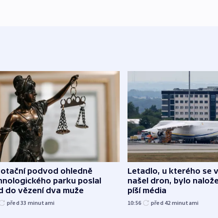
dotační podvod ohledně
Letadlo, u kterého se 
hnologického parku poslal
našel dron, bylo nalož
d do vězení dva muže
píší média
před 33
minutami
10:56
před 42
minutami