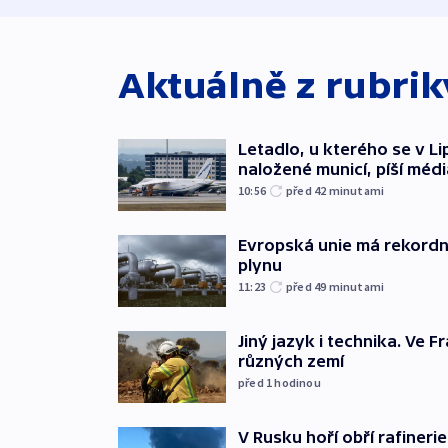
Aktuálně z rubri
Letadlo, u kterého se v Li
naložené municí, píší médi
10:56
před 42
minutami
Evropská unie má rekordn
plynu
11:23
před 49
minutami
Jiný jazyk i technika. Ve Fr
různých zemí
před 1
hodinou
V Rusku hoří obří rafinerie