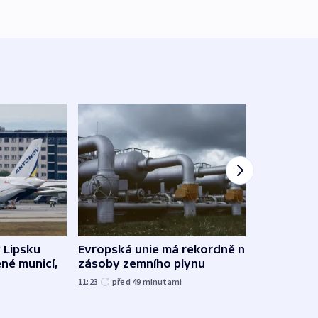
v Lipsku
Evropská unie má rekordně nízké
V Rus
ené municí,
zásoby zemního plynu
Ukraj
11:23
před 49
minutami
08:52