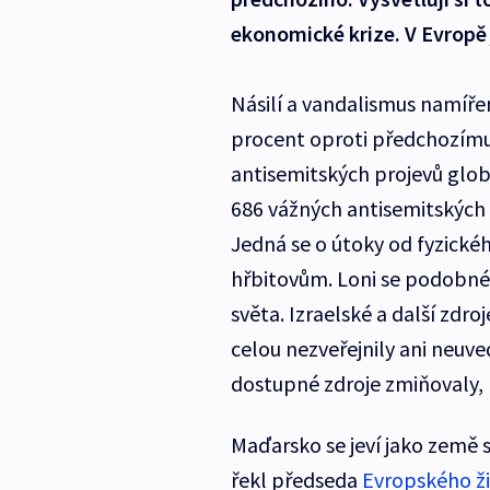
ekonomické krize. V Evropě 
Násilí a vandalismus namířen
procent oproti předchozímu 
antisemitských projevů globá
686 vážných antisemitských p
Jedná se o útoky od fyzické
hřbitovům. Loni se podobné 
světa. Izraelské a další zdro
celou nezveřejnily ani neuve
dostupné zdroje zmiňovaly,
Maďarsko se jeví jako země 
řekl předseda
Evropského ž