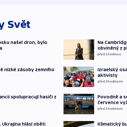
ky
Svět
psku našel dron, bylo
Na Cambridge
a
obviněný z p
před 1
hodinou
Izraelský osa
ě nízké zásoby zemního
aktivisty
před 2
hodinami
Povodně a se
ancii spolupracují hasiči z
července vyž
před 3
hodinami
. Ukrajina hlásí oběti
Klimatický bu