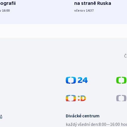
ografii
na straně Ruska
v 16:00
včera v 14:37
Č
Divácké centrum
ů
každý všední den:
8:00—16:00 ho