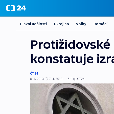
Hlavní události
Ukrajina
Volby
Domácí
Protižidovské 
konstatuje iz
ČT24
8. 4. 2013
7. 4. 2013
|
Zdroj:
ČT24