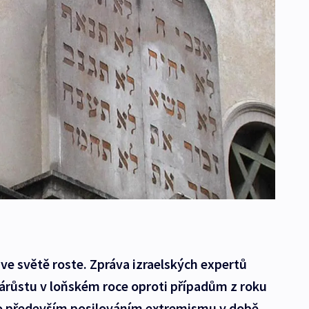
m ve světě roste. Zpráva izraelských expertů
árůstu v loňském roce oproti případům z roku
 to především posilováním extremismu v době