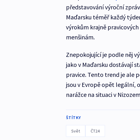
představování výroční zprávy 
Maďarsku téměř každý týden
výrokům krajně pravicových
menšinám.
Znepokojující je podle něj v
jako v Maďarsku dostávají stá
pravice. Tento trend je ale p
jsou v Evropě opět legální, 
narážce na situaci v Nizozem
ŠTÍTKY
Svět
ČT24