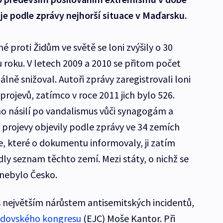
je podle zprávy nejhorší situace v Maďarsku.
é proti Židům ve světě se loni zvýšily o 30
roku. V letech 2009 a 2010 se přitom počet
lně snižoval. Autoři zprávy zaregistrovali loni
rojevů, zatímco v roce 2011 jich bylo 526.
ho násilí po vandalismus vůči synagogám a
projevy objevily podle zprávy ve 34 zemích
je, které o dokumentu informovaly, ji zatím
dly seznam těchto zemí. Mezi státy, o nichž se
 nebylo Česko.
s největším nárůstem antisemitských incidentů,
idovského kongresu
(EJC) Moše Kantor. Při