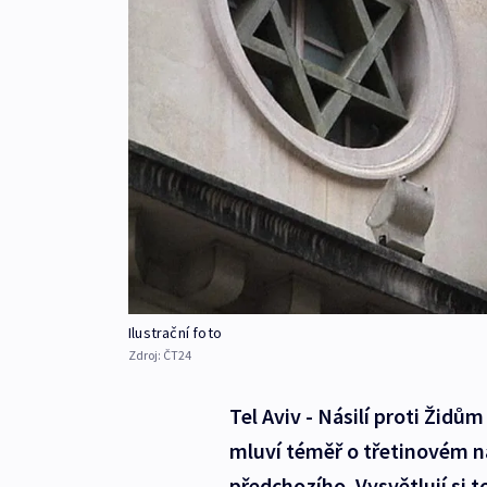
Ilustrační foto
Zdroj:
ČT24
Tel Aviv - Násilí proti Židů
mluví téměř o třetinovém n
předchozího. Vysvětlují si