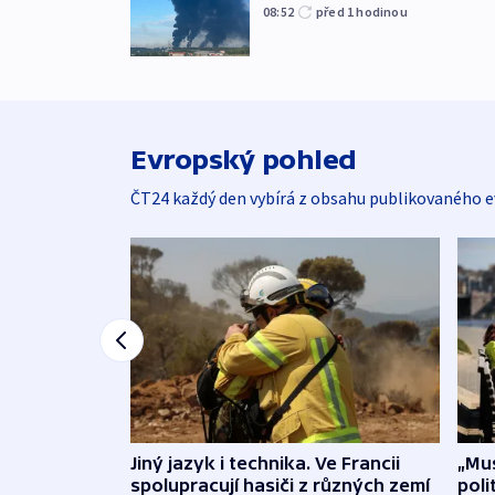
08:52
před 1
hodinou
Evropský pohled
ČT24 každý den vybírá z obsahu publikovaného e
Jiný jazyk i technika. Ve Francii
„Mus
spolupracují hasiči z různých zemí
poli