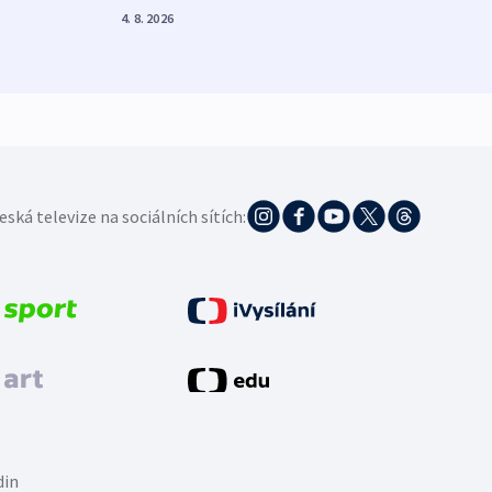
zdrav
4. 8. 2026
4. 8. 20
eská televize na sociálních sítích:
din