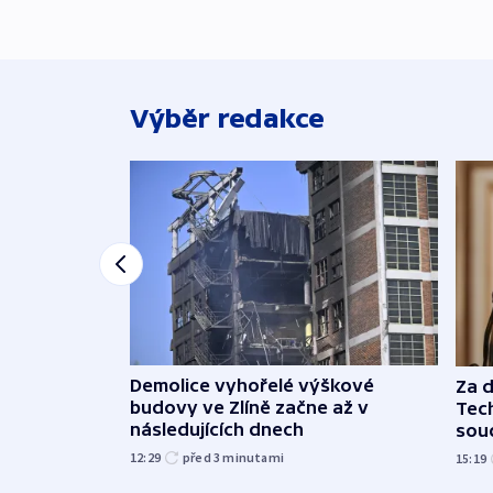
Výběr redakce
Demolice vyhořelé výškové
Za 
budovy ve Zlíně začne až v
Tec
následujících dnech
sou
12:29
před 3
minutami
15:19