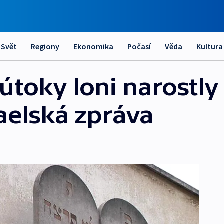
Svět
Regiony
Ekonomika
Počasí
Věda
Kultura
útoky loni narostly 
raelská zpráva