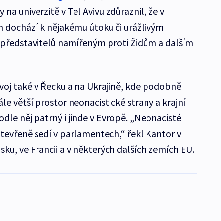
na univerzitě v Tel Avivu zdůraznil, že v
 dochází k nějakému útoku či urážlivým
 představitelů namířeným proti Židům a dalším
ývoj také v Řecku a na Ukrajině, kde podobně
le větší prostor neonacistické strany a krajní
odle něj patrný i jinde v Evropě. „Neonacisté
otevřeně sedí v parlamentech,“ řekl Kantor v
sku, ve Francii a v některých dalších zemích EU.