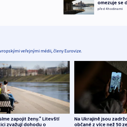
omezuje se d
před 4
hodinami
vropskými veřejnými médii, členy Eurovize.
íme zapojit ženy.“ Litevští
Na Ukrajině jsou zadrž
tici zvažují dohodu o
občané z více než 50 ze