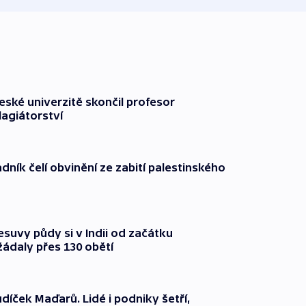
ské univerzitě skončil profesor
lagiátorství
dník čelí obvinění ze zabití palestinského
suvy půdy si v Indii od začátku
ádaly přes 130 obětí
díček Maďarů. Lidé i podniky šetří,