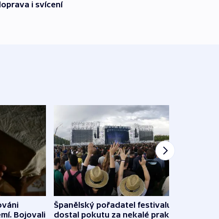
oprava i svícení
Španělský pořadatel festivalu
ováni
Lesn
dostal pokutu za nekalé praktiky
mí. Bojovali
dopa