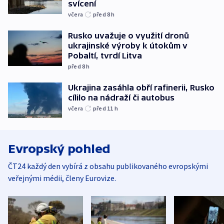
svícení
včera
před 8
h
Rusko uvažuje o využití dronů
ukrajinské výroby k útokům v
Pobaltí, tvrdí Litva
před 8
h
Ukrajina zasáhla obří rafinerii, Rusko
cílilo na nádraží či autobus
včera
před 11
h
Evropský pohled
ČT24 každý den vybírá z obsahu publikovaného evropskými
veřejnými médii, členy Eurovize.