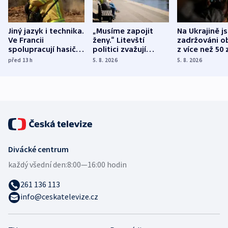
Jiný jazyk i technika.
„Musíme zapojit
Na Ukrajině j
Ve Francii
ženy.“ Litevští
zadržováni o
spolupracují hasiči z
politici zvažují
z více než 50 
různých zemí
dohodu o
Bojovali na s
před 13
h
5. 8. 2026
5. 8. 2026
demografii
Ruska
Divácké centrum
každý všední den:
8:00—16:00 hodin
261 136 113
info@ceskatelevize.cz