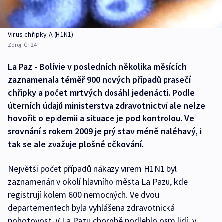
Virus chřipky A (H1N1)
Zdroj:
ČT24
La Paz - Bolívie v posledních několika měsících
zaznamenala téměř 900 nových případů prasečí
chřipky a počet mrtvých dosáhl jedenácti. Podle
úterních údajů ministerstva zdravotnictví ale nelze
hovořit o epidemii a situace je pod kontrolou. Ve
srovnání s rokem 2009 je prý stav méně naléhavý, i
tak se ale zvažuje plošné očkování.
Největší počet případů nákazy virem H1N1 byl
zaznamenán v okolí hlavního města La Pazu, kde
registrují kolem 600 nemocných. Ve dvou
departementech byla vyhlášena zdravotnická
pohotovost. V La Pazu chorobě podlehlo osm lidí, v