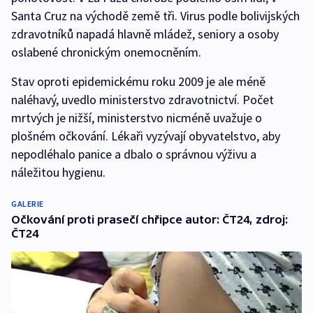
Santa Cruz na východě země tři. Virus podle bolivijských
zdravotníků napadá hlavně mládež, seniory a osoby
oslabené chronickým onemocněním.
Stav oproti epidemickému roku 2009 je ale méně
naléhavý, uvedlo ministerstvo zdravotnictví. Počet
mrtvých je nižší, ministerstvo nicméně uvažuje o
plošném očkování. Lékaři vyzývají obyvatelstvo, aby
nepodléhalo panice a dbalo o správnou výživu a
náležitou hygienu.
GALERIE
Očkování proti prasečí chřipce autor: ČT24, zdroj:
ČT24