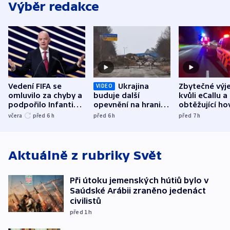
Výběr redakce
Vedení FIFA se
Ukrajina
Zbytečné výj
VIDEO
omluvilo za chyby a
buduje další
kvůli eCallu a
podpořilo Infantina.
opevnění na hranici
obtěžující ho
UEFA trvá na
s Běloruskem
zdržují záchr
včera
před 6
h
před 6
h
před 7
h
bojkotu
Aktuálně z rubriky
Svět
Při útoku jemenských hútiů bylo v
Saúdské Arábii zraněno jedenáct
civilistů
před 1
h