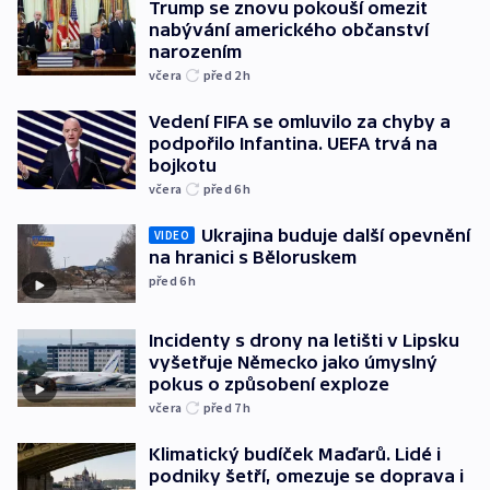
Trump se znovu pokouší omezit
nabývání amerického občanství
narozením
včera
před 2
h
Vedení FIFA se omluvilo za chyby a
podpořilo Infantina. UEFA trvá na
bojkotu
včera
před 6
h
Ukrajina buduje další opevnění
VIDEO
na hranici s Běloruskem
před 6
h
Incidenty s drony na letišti v Lipsku
vyšetřuje Německo jako úmyslný
pokus o způsobení exploze
včera
před 7
h
Klimatický budíček Maďarů. Lidé i
podniky šetří, omezuje se doprava i