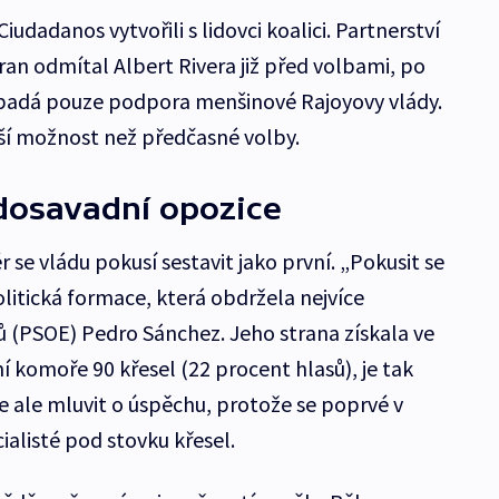
iudadanos vytvořili s lidovci koalici. Partnerství
ran odmítal Albert Rivera již před volbami, po
řipadá pouze podpora menšinové Rajoyovy vlády.
pší možnost než předčasné volby.
á dosavadní opozice
r se vládu pokusí sestavit jako první. „Pokusit se
litická formace, která obdržela nejvíce
stů (PSOE) Pedro Sánchez. Jeho strana získala ve
 komoře 90 křesel (22 procent hlasů), je tak
ze ale mluvit o úspěchu, protože se poprvé v
ialisté pod stovku křesel.