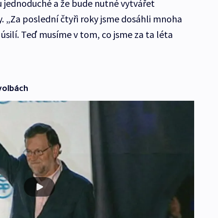
u jednoduché a že bude nutné vytvářet
y. „Za poslední čtyři roky jsme dosáhli mnoha
 úsilí. Teď musíme v tom, co jsme za ta léta
volbách