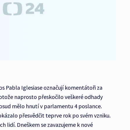
s Pabla Iglesiase označují komentátoři za
rotože naprosto přeskočilo veškeré odhady
sud mělo hnutí v parlamentu 4 poslance.
okázalo přesvědčit teprve rok po svém vzniku.
ch lidí. Dneškem se zavazujeme k nové