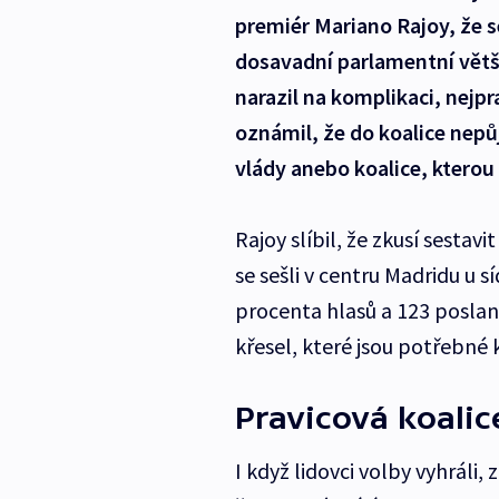
premiér Mariano Rajoy, že se
dosavadní parlamentní větši
narazil na komplikaci, nejp
oznámil, že do koalice nep
vlády anebo koalice, kterou s
Rajoy slíbil, že zkusí sestav
se sešli v centru Madridu u s
procenta hlasů a 123 posla
křesel, které jsou potřebné 
Pravicová koali
I když lidovci volby vyhráli, 