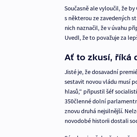
Současně ale vyloučil, že by C
s některou ze zavedených st
nich naznačil, že v úvahu p
Uvedl, že to považuje za le
Ať to zkusí, řík
Jisté je, že dosavadní premié
sestavit novou vládu musí po
hlasů,“ připustil šéf sociali
350členné dolní parlamentní
znovu druhá nejsilnější. Nel
novodobé historii dostali soc