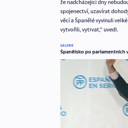
že nadcházející dny nebudo
spojenectví, uzavírat dohod
věcí a Španělé vyvinuli velké
vytvořili, vytrvat,“ uvedl.
GALERIE
Španělsko po parlamentních 