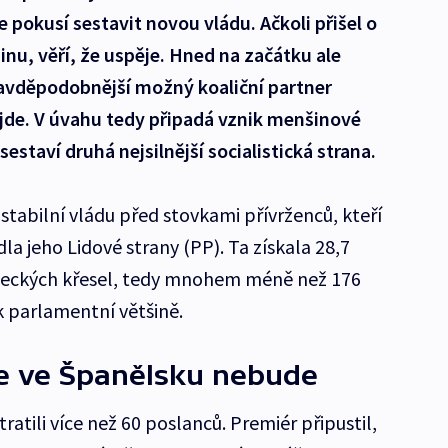
 pokusí sestavit novou vládu. Ačkoli přišel o
nu, věří, že uspěje. Hned na začátku ale
ravděpodobnější možný koaliční partner
ůjde. V úvahu tedy připadá vznik menšinové
estaví druhá nejsilnější socialistická strana.
it stabilní vládu před stovkami přívrženců, kteří
ídla jeho Lidové strany (PP). Ta získala 28,7
neckých křesel, tedy mnohem méně než 176
k parlamentní většině.
ce ve Španělsku nebude
ztratili více než 60 poslanců. Premiér připustil,