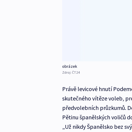
obrázek
Zdroj:
ČT24
Právě levicové hnutí Podemo
skutečného vítěze voleb, p
předvolebních průzkumů. Do
Pětinu španělských voličů d
„Už nikdy Španělsko bez svý