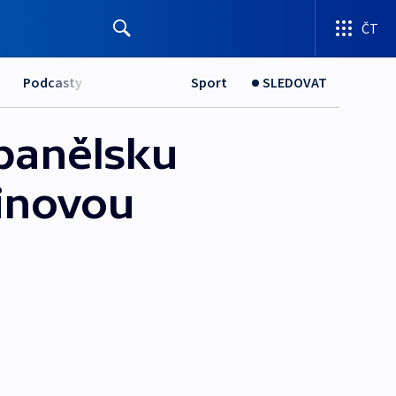
ČT
Podcasty
Sport
SLEDOVAT
Španělsku
šinovou