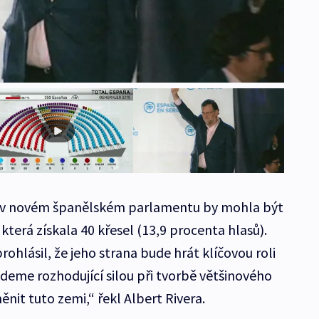
v novém španělském parlamentu by mohla být
která získala 40 křesel (13,9 procenta hlasů).
rohlásil, že jeho strana bude hrát klíčovou roli
udeme rozhodující silou při tvorbě většinového
ěnit tuto zemi,“ řekl Albert Rivera.