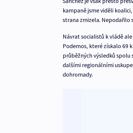
Sánchez je však přesto přes
kampaně jsme viděli koalici, 
strana zmizela. Nepodařilo se
Návrat socialistů k vládě al
Podemos, které získalo 69 k
průběžných výsledků spolu s
dalšími regionálními uskupe
dohromady.