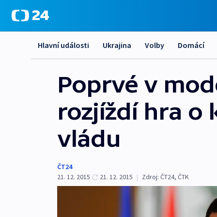
Hlavní události
Ukrajina
Volby
Domácí
Poprvé v mode
rozjíždí hra o
vládu
ČT24
21. 12. 2015
21. 12. 2015
|
Zdroj:
ČT24
,
ČTK