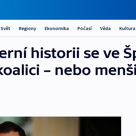
Svět
Regiony
Ekonomika
Počasí
Věda
Kultura
rní historii se ve 
 koalici – nebo men