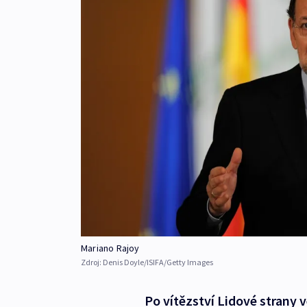
Mariano Rajoy
Zdroj:
Denis Doyle/ISIFA/Getty Images
Po vítězství Lidové strany 