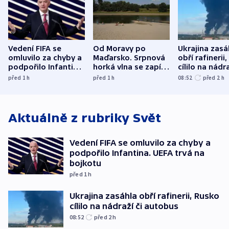
Vedení FIFA se
Od Moravy po
Ukrajina zasá
omluvilo za chyby a
Maďarsko. Srpnová
obří rafinerii
podpořilo Infantina.
horká vlna se zapíše
cílilo na nádra
UEFA trvá na
do dějin
autobus
před 1
h
před 1
h
08:52
před 2
h
bojkotu
klimatologie
Aktuálně z rubriky
Svět
Vedení FIFA se omluvilo za chyby a
podpořilo Infantina. UEFA trvá na
bojkotu
před 1
h
Ukrajina zasáhla obří rafinerii, Rusko
cílilo na nádraží či autobus
08:52
před 2
h