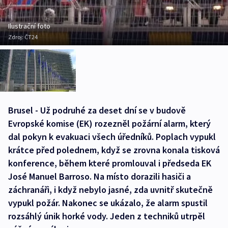
Ilustrační foto
Zdroj:
ČT24
Brusel - Už podruhé za deset dní se v budově
Evropské komise (EK) rozezněl požární alarm, který
dal pokyn k evakuaci všech úředníků. Poplach vypukl
krátce před polednem, když se zrovna konala tisková
konference, během které promlouval i předseda EK
José Manuel Barroso. Na místo dorazili hasiči a
záchranáři, i když nebylo jasné, zda uvnitř skutečně
vypukl požár. Nakonec se ukázalo, že alarm spustil
rozsáhlý únik horké vody. Jeden z techniků utrpěl