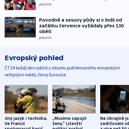
před 5
h
Povodně a sesuvy půdy si v Indii od
začátku července vyžádaly přes 130
obětí
před 5
h
Evropský pohled
ČT24 každý den vybírá z obsahu publikovaného evropskými
veřejnými médii, členy Eurovize.
Jiný jazyk i technika.
„Musíme zapojit
Na Ukrajině j
Ve Francii
ženy.“ Litevští
zadržováni o
spolupracují hasiči z
politici zvažují
z více než 50 