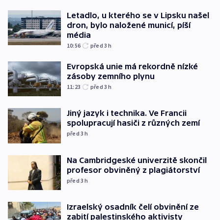
Letadlo, u kterého se v Lipsku našel
dron, bylo naložené municí, píší
média
10:56
před 3
h
Evropská unie má rekordně nízké
zásoby zemního plynu
11:23
před 3
h
Jiný jazyk i technika. Ve Francii
spolupracují hasiči z různých zemí
před 3
h
Na Cambridgeské univerzitě skončil
profesor obviněný z plagiátorství
před 3
h
Izraelský osadník čelí obvinění ze
zabití palestinského aktivisty