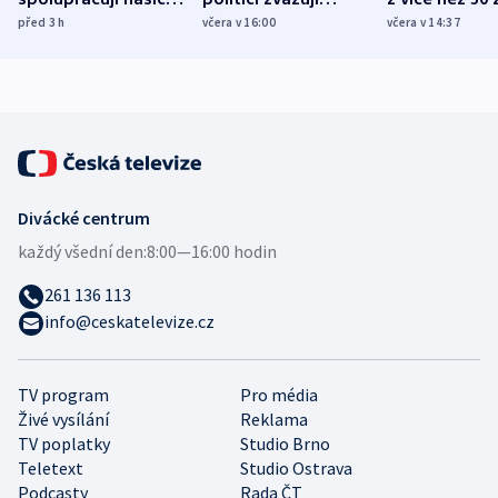
různých zemí
dohodu o
Bojovali na s
před 3
h
včera v 16:00
včera v 14:37
demografii
Ruska
Divácké centrum
každý všední den:
8:00—16:00 hodin
261 136 113
info@ceskatelevize.cz
TV program
Pro média
Živé vysílání
Reklama
TV poplatky
Studio Brno
Teletext
Studio Ostrava
Podcasty
Rada ČT