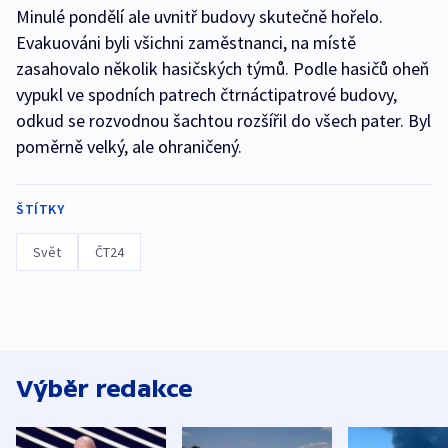
Minulé pondělí ale uvnitř budovy skutečně hořelo.
Evakuováni byli všichni zaměstnanci, na místě
zasahovalo několik hasičských týmů. Podle hasičů oheň
vypukl ve spodních patrech čtrnáctipatrové budovy,
odkud se rozvodnou šachtou rozšířil do všech pater. Byl
poměrně velký, ale ohraničený.
ŠTÍTKY
Svět
ČT24
Výběr redakce