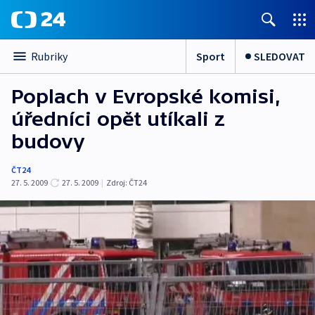
Sport
SLEDOVAT
Rubriky
Poplach v Evropské komisi,
úředníci opět utíkali z
budovy
ČT24
27. 5. 2009
27. 5. 2009
|
Zdroj:
ČT24