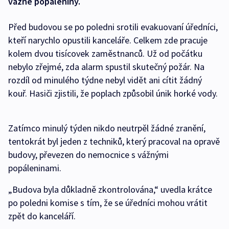
vážné popáleniny.
Před budovou se po poledni srotili evakuovaní úředníci,
kteří narychlo opustili kanceláře. Celkem zde pracuje
kolem dvou tisícovek zaměstnanců. Už od počátku
nebylo zřejmé, zda alarm spustil skutečný požár. Na
rozdíl od minulého týdne nebyl vidět ani cítit žádný
kouř. Hasiči zjistili, že poplach způsobil únik horké vody.
Zatímco minulý týden nikdo neutrpěl žádné zranění,
tentokrát byl jeden z techniků, který pracoval na opravě
budovy, převezen do nemocnice s vážnými
popáleninami.
„Budova byla důkladně zkontrolována,“ uvedla krátce
po poledni komise s tím, že se úředníci mohou vrátit
zpět do kanceláří.