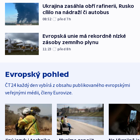
Ukrajina zasáhla obří rafinerii, Rusko
cílilo na nádraží či autobus
08:52
před 7
h
Evropská unie má rekordně nízké
zásoby zemního plynu
11:23
před 8
h
Evropský pohled
ČT24 každý den vybírá z obsahu publikovaného evropskými
veřejnými médii, členy Eurovize.