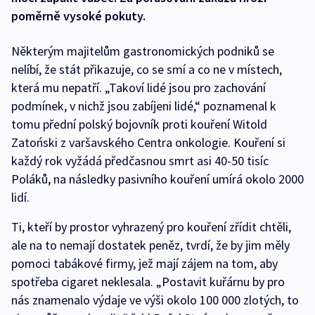
poměrně vysoké pokuty.
Některým majitelům gastronomických podniků se
nelíbí, že stát přikazuje, co se smí a co ne v místech,
která mu nepatří. „Takoví lidé jsou pro zachování
podmínek, v nichž jsou zabíjeni lidé,“ poznamenal k
tomu přední polský bojovník proti kouření Witold
Zatoński z varšavského Centra onkologie. Kouření si
každý rok vyžádá předčasnou smrt asi 40-50 tisíc
Poláků, na následky pasivního kouření umírá okolo 2000
lidí.
Ti, kteří by prostor vyhrazený pro kouření zřídit chtěli,
ale na to nemají dostatek peněz, tvrdí, že by jim měly
pomoci tabákové firmy, jež mají zájem na tom, aby
spotřeba cigaret neklesala. „Postavit kuřárnu by pro
nás znamenalo výdaje ve výši okolo 100 000 zlotých, to