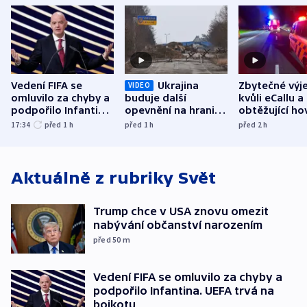
Vedení FIFA se
Ukrajina
Zbytečné výj
VIDEO
omluvilo za chyby a
buduje další
kvůli eCallu a
podpořilo Infantina.
opevnění na hranici
obtěžující ho
UEFA trvá na
s Běloruskem
zdržují záchr
17:34
před 1
h
před 1
h
před 2
h
bojkotu
Aktuálně z rubriky
Svět
Trump chce v USA znovu omezit
nabývání občanství narozením
před 50
m
Vedení FIFA se omluvilo za chyby a
podpořilo Infantina. UEFA trvá na
bojkotu