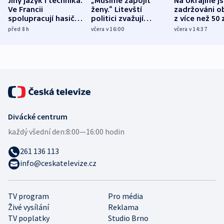
Jiný jazyk i technika.
„Musíme zapojit
Na Ukrajině j
Ve Francii
ženy.“ Litevští
zadržováni o
spolupracují hasiči z
politici zvažují
z více než 50 
různých zemí
dohodu o
Bojovali na s
před 8
h
včera v 16:00
včera v 14:37
demografii
Ruska
Divácké centrum
každý všední den:
8:00—16:00 hodin
261 136 113
info@ceskatelevize.cz
TV program
Pro média
Živé vysílání
Reklama
TV poplatky
Studio Brno