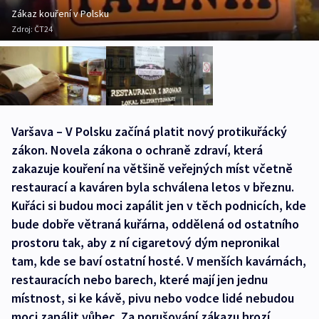
Zákaz kouření v Polsku
Zdroj:
ČT24
Varšava – V Polsku začíná platit nový protikuřácký
zákon. Novela zákona o ochraně zdraví, která
zakazuje kouření na většině veřejných míst včetně
restaurací a kaváren byla schválena letos v březnu.
Kuřáci si budou moci zapálit jen v těch podnicích, kde
bude dobře větraná kuřárna, oddělená od ostatního
prostoru tak, aby z ní cigaretový dým nepronikal
tam, kde se baví ostatní hosté. V menších kavárnách,
restauracích nebo barech, které mají jen jednu
místnost, si ke kávě, pivu nebo vodce lidé nebudou
moci zapálit vůbec. Za porušování zákazu hrozí