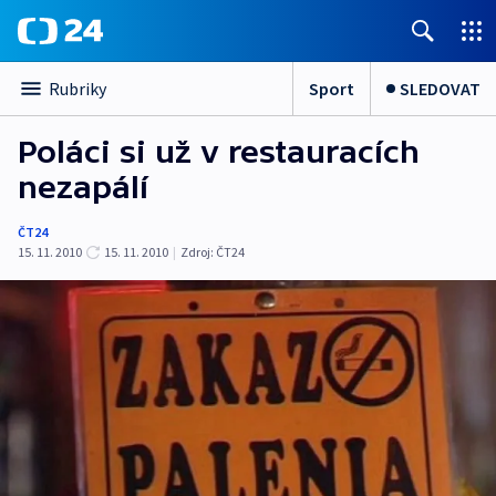
Sport
SLEDOVAT
Rubriky
Poláci si už v restauracích
nezapálí
ČT24
15. 11. 2010
15. 11. 2010
|
Zdroj:
ČT24