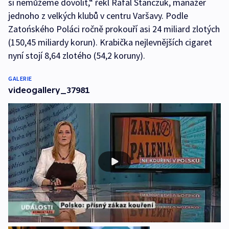
si nemůžeme dovolit,“ řekl Rafal Stańczuk, manažer
jednoho z velkých klubů v centru Varšavy. Podle
Zatońského Poláci ročně prokouří asi 24 miliard zlotých
(150,45 miliardy korun). Krabička nejlevnějších cigaret
nyní stojí 8,64 zlotého (54,2 koruny).
GALERIE
videogallery_37981