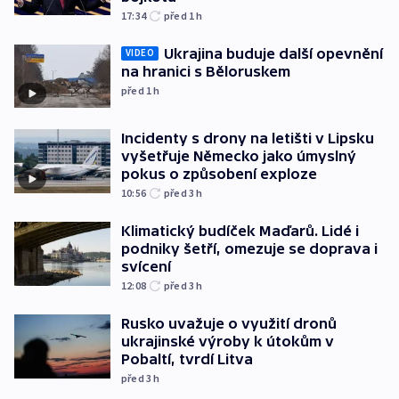
17:34
před 1
h
Ukrajina buduje další opevnění
VIDEO
na hranici s Běloruskem
před 1
h
Incidenty s drony na letišti v Lipsku
vyšetřuje Německo jako úmyslný
pokus o způsobení exploze
10:56
před 3
h
Klimatický budíček Maďarů. Lidé i
podniky šetří, omezuje se doprava i
svícení
12:08
před 3
h
Rusko uvažuje o využití dronů
ukrajinské výroby k útokům v
Pobaltí, tvrdí Litva
před 3
h