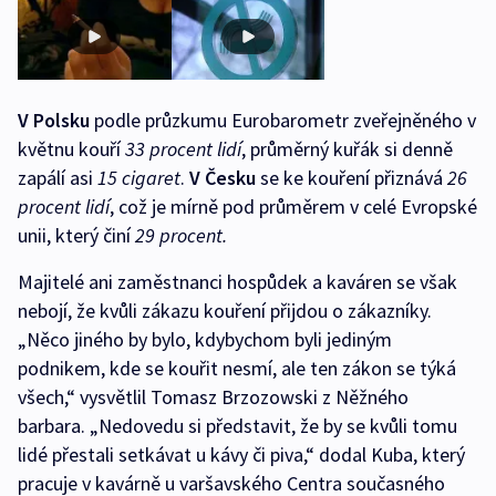
V Polsku
podle průzkumu Eurobarometr zveřejněného v
květnu kouří
33 procent lidí
, průměrný kuřák si denně
zapálí asi
15 cigaret
.
V Česku
se ke kouření přiznává
26
procent lidí
, což je mírně pod průměrem v celé Evropské
unii, který činí
29 procent.
Majitelé ani zaměstnanci hospůdek a kaváren se však
nebojí, že kvůli zákazu kouření přijdou o zákazníky.
„Něco jiného by bylo, kdybychom byli jediným
podnikem, kde se kouřit nesmí, ale ten zákon se týká
všech,“ vysvětlil Tomasz Brzozowski z Něžného
barbara. „Nedovedu si představit, že by se kvůli tomu
lidé přestali setkávat u kávy či piva,“ dodal Kuba, který
pracuje v kavárně u varšavského Centra současného