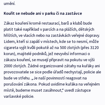
umění.
Kouřit se nebude ani v parku či na zastávce
Zákaz kouření kromě restaurací, barů a klubů bude
platit také například v parcích a na plážích, dětských
hřištích, ve vlacích nebo na zastávkách veřejné dopravy.
Lidem, kteří si zapálí v místech, kde se to nesmí, může
cigareta vyjít kvůli pokutě až na 500 zlotých (přes 3120
korun), majitelé podniků, jež nevyvěsí informaci o
zákazu kouření, se musejí připravit na pokutu ve výši
2000 zlotých. Žádné organizované zátahy na kuřáky ani
provozovatele se sice podle úřadů nechystají, policie ale
bude ve střehu. „Je naší povinností reagovat na
porušování zákona. Pokud uvidíme kuřáka na veřejném
místě, budeme muset zasáhnout,“ uvedl zástupce
varšavské policie.