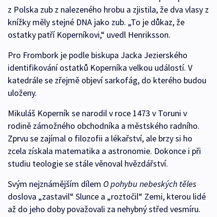
z Polska zub z nalezeného hrobu a zjistila, že dva vlasy z
knížky měly stejné DNA jako zub. „To je důkaz, že
ostatky patří Koperníkovi,“ uvedl Henriksson.
Pro Frombork je podle biskupa Jacka Jezierského
identifikování ostatků Koperníka velkou událostí. V
katedrále se zřejmě objeví sarkofág, do kterého budou
uloženy.
Mikuláš Koperník se narodil v roce 1473 v Toruni v
rodině zámožného obchodníka a městského radního.
Zprvu se zajímal o filozofii a lékařství, ale brzy si ho
zcela získala matematika a astronomie. Dokonce i při
studiu teologie se stále věnoval hvězdářství.
Svým nejznámějším dílem
O pohybu nebeských těles
doslova „zastavil“ Slunce a „roztočil“ Zemi, kterou lidé
až do jeho doby považovali za nehybný střed vesmíru.