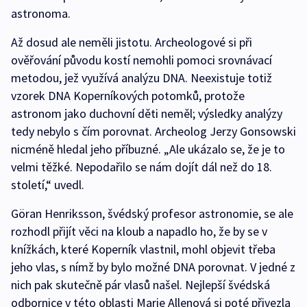
astronoma.
Až dosud ale neměli jistotu. Archeologové si při
ověřování původu kostí nemohli pomoci srovnávací
metodou, jež využívá analýzu DNA. Neexistuje totiž
vzorek DNA Koperníkových potomků, protože
astronom jako duchovní děti neměl; výsledky analýzy
tedy nebylo s čím porovnat. Archeolog Jerzy Gonsowski
nicméně hledal jeho příbuzné. „Ale ukázalo se, že je to
velmi těžké. Nepodařilo se nám dojít dál než do 18.
století,“ uvedl.
Göran Henriksson, švédský profesor astronomie, se ale
rozhodl přijít věci na kloub a napadlo ho, že by se v
knížkách, které Koperník vlastnil, mohl objevit třeba
jeho vlas, s nímž by bylo možné DNA porovnat. V jedné z
nich pak skutečně pár vlasů našel. Nejlepší švédská
odbornice v této oblasti Marie Allenová si poté přivezla