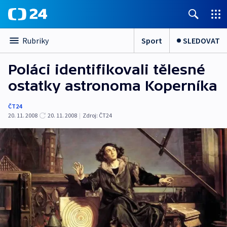
Sport
SLEDOVAT
Rubriky
Poláci identifikovali tělesné
ostatky astronoma Koperníka
ČT24
20. 11. 2008
20. 11. 2008
|
Zdroj:
ČT24