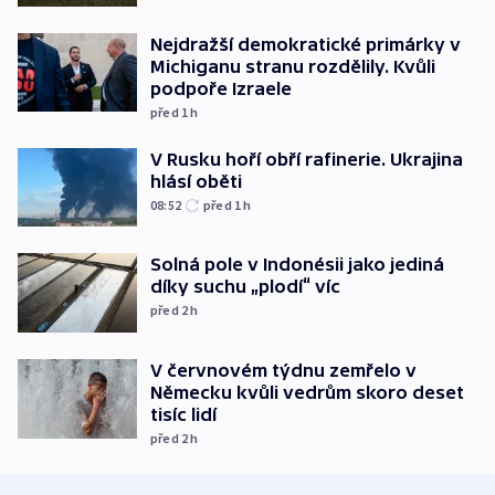
Nejdražší demokratické primárky v
Michiganu stranu rozdělily. Kvůli
podpoře Izraele
před 1
h
V Rusku hoří obří rafinerie. Ukrajina
hlásí oběti
08:52
před 1
h
Solná pole v Indonésii jako jediná
díky suchu „plodí“ víc
před 2
h
V červnovém týdnu zemřelo v
Německu kvůli vedrům skoro deset
tisíc lidí
před 2
h