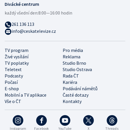
Divácké centrum
každý všední den:
8:00—16:00 hodin
261 136 113
info@ceskatelevize.cz
TV program
Pro média
Živé vysílání
Reklama
TV poplatky
Studio Brno
Teletext
Studio Ostrava
Podcasty
Rada ČT
Počasí
Kariéra
E-shop
Podávání námětů
Mobilní a TV aplikace
Časté dotazy
Vše o ČT
Kontakty
Instagram
Facebook
YouTube
X
Threads