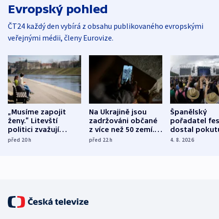
Evropský pohled
ČT24 každý den vybírá z obsahu publikovaného evropskými
veřejnými médii, členy Eurovize.
„Musíme zapojit
Na Ukrajině jsou
Španělský
ženy.“ Litevští
zadržováni občané
pořadatel fes
politici zvažují
z více než 50 zemí.
dostal pokut
dohodu o
Bojovali na straně
nekalé prakti
před 20
h
před 22
h
4. 8. 2026
demografii
Ruska