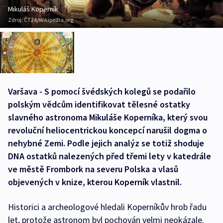
Mikuláš Koperník
Zdroj:
ČT24/Wikipedia.org
Varšava - S pomocí švédských kolegů se podařilo
polským vědcům identifikovat tělesné ostatky
slavného astronoma Mikuláše Koperníka, který svou
revoluční heliocentrickou koncepcí narušil dogma o
nehybné Zemi. Podle jejich analýz se totiž shoduje
DNA ostatků nalezených před třemi lety v katedrále
ve městě Frombork na severu Polska a vlasů
objevených v knize, kterou Koperník vlastnil.
Historici a archeologové hledali Koperníkův hrob řadu
let, protože astronom byl pochován velmi neokázale.