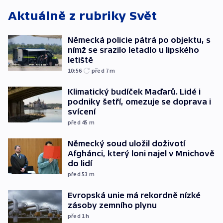
Aktuálně z rubriky
Svět
Německá policie pátrá po objektu, s
nímž se srazilo letadlo u lipského
letiště
10:56
před 7
m
Klimatický budíček Maďarů. Lidé i
podniky šetří, omezuje se doprava i
svícení
před 45
m
Německý soud uložil doživotí
Afghánci, který loni najel v Mnichově
do lidí
před 53
m
Evropská unie má rekordně nízké
zásoby zemního plynu
před 1
h