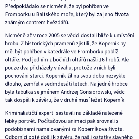
Předpokládalo se nicméně, že byl pohřben ve
Fromborku u Baltského moře, který byl za jeho života
známým centrem hvězdářů.
Nicméně až v roce 2005 se vědci dostali blíže k umístění
hrobu. Z historických pramenů zjistili, že Koperník by
měl být pohřben v katedrále ve Fromborku poblíž
oltáře. Pod jedním z bočních oltářů našli 16 hrobů. Ale
pouze dva přicházely v úvahu, protože v nich byli
pochováni starci. Koperník žil na svou dobu nezvykle
dlouho, zemřel v sedmdesáti letech. Na jedné hrobce
byla tabulka se jménem Andrzej Gonsiorowski, vědci
tak dospěli k závěru, že v druhé musí ležet Koperník.
Kriminalističtí experti sestavili na základě nalezené
lebky portrét. Počítačovou animaci pak srovnali s
podobiznami namalovanými za Koperníkova života.
Odborníci poté došli k závěru, že našli ostatky slavného