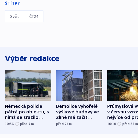
ŠTÍTKY
Svět
ČT24
Výběr redakce
Německá policie
Demolice vyhořelé
Průmyslová v
pátrá po objektu, s
výškové budovy ve
v červnu vzro
nímž se srazilo
Zlíně má začít
nejvíce od pr
letadlo u lipského
odpoledne
10:56
před 7
m
před 24
m
10:10
před 38
letiště