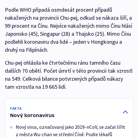
Podle WHO připadá osmdesát procent případů
nakažených na provincii Chu-pej, odkud se nákaza šíří, a
99 procent na Čínu. Nejvíce nakažených mimo Čínu hlásí
Japonsko (45), Singapur (28) a Thajsko (25). Mimo Čínu
podlehli koronaviru dva lidé – jeden v Hongkongu a
druhý na Filipínách.
Chu-pej ohlásila ke čtvrtečnímu ránu tamního času
dalších 70 obětí. Počet úmrtí v této provincii tak vzrostl
na 549. Celková bilance potvrzených případů nákazy
tam vzrostla na 19 665 lidí.
FAKTA
Nový koronavirus
Nový virus, označovaný jako 2019-nCoV, se začal šířit
z města Wu-chan ve střední Číně. Podle lékařů