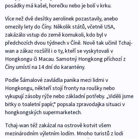
posádky má kašel, horečku nebo je bolí v krku.
Více než dvě desítky aerolinek pozastavily, anebo
omezily lety do Číny. Několik států, včetně USA,
zakázálo vstup do země komukoli, kdo byl v
předchozích dvou týdnech v Číně. Nově tak učinil Tchaj-
wan a zákaz rozšířil i o ty, kteří se vyskytovali v
Hongkongu či Macau. Samotný Hongkong příchozí z
Číny umístí na 14 dní do karantény.
Podle Šámalové zavládla panika mezi lidmi v
Hongkongu, někteří stojí fronty na roušky nebo
vykupují zásoby rýže nebo základní potřeby. „Viděli jsme
bitky o toaletní papír,“ popsala zpravodajka situaci v
hongkongských supermarketech.
Tchaj-wan též zakázal na ostrově kotvit všem
mezinárodním výletním lodím. Mnoho turistů z lodi