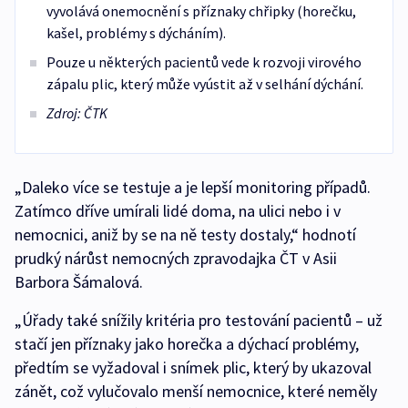
vyvolává onemocnění s příznaky chřipky (horečku,
kašel, problémy s dýcháním).
Pouze u některých pacientů vede k rozvoji virového
zápalu plic, který může vyústit až v selhání dýchání.
Zdroj: ČTK
„Daleko více se testuje a je lepší monitoring případů.
Zatímco dříve umírali lidé doma, na ulici nebo i v
nemocnici, aniž by se na ně testy dostaly,“ hodnotí
prudký nárůst nemocných zpravodajka ČT v Asii
Barbora Šámalová.
„Úřady také snížily kritéria pro testování pacientů – už
stačí jen příznaky jako horečka a dýchací problémy,
předtím se vyžadoval i snímek plic, který by ukazoval
zánět, což vylučovalo menší nemocnice, které neměly