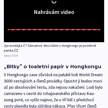
Nahrávám video
Zpravodajka ČT Šámalová: Mezi lidmi v Hongkongu je poměrně
panika
Zdroj:
ČT24
„Bitky“ o toaletní papír v Hongkongu
V Hongkongu zase zůstává na palubě lodi World Dream
3600 cestujících a členů posádky. Opustit ji budou moci
až po absolvování testu, zda nejsou nakažení. Lodi bylo
zamezeno v cestě do tchajwanského přístavu Kao-
siung poté, co vyšlo najevo, že u tří lidí z předchozí
cesty plavidla byla zjištěna nákaza. Přes třicet členů