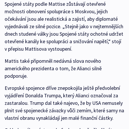
Spojené státy podle Mattise zůstávají otevřené
možnosti obnovení spolupráce s Moskvou, jejich
očekávání jsou ale realistická a zajistí, aby diplomaté
vyjednávali ze silné pozice. „Stejně jako v nejtemnějších
dnech studené války jsou Spojené státy ochotné udržet
otevřené kanály ke spolupráci a snižování napětí,“ stojí
v přepisu Mattisova vystoupení.
Mattis také připomněl nedávná slova nového
amerického prezidenta o tom, že Alianci silně
podporuje.
Evropské spojence dříve znepokojila ještě předvolební
vyjádření Donalda Trumpa, který Alianci označoval za
zastaralou. Trump dal také najevo, že by USA nemusely
plnit své spojenecké závazky vůči zemím, které samy na
vlastní obranu vynakládají jen malé finanční částky.