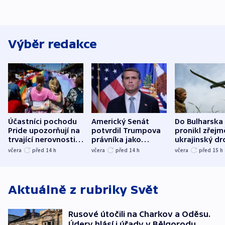
Výběr redakce
Účastníci pochodu
Americký Senát
Do Bulharska
Pride upozorňují na
potvrdil Trumpova
pronikl zřejm
trvající nerovnosti i
právníka jako
ukrajinský dr
společenskou
ministra
explodoval k
včera
před 14
h
včera
před 14
h
včera
před 15
h
atmosféru
spravedlnosti
od plynovod
Aktuálně z rubriky
Svět
Rusové útočili na Charkov a Oděsu.
Údery hlásí i úřady v Bělgorodu