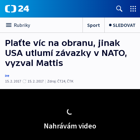
Sport
SLEDOVAT
Rubriky
Plaťte víc na obranu, jinak
USA utlumí závazky v NATO,
vyzval Mattis
ire
15. 2. 2017
15. 2. 2017
|
Zdroj:
ČT24, ČTK
Nahrávám video