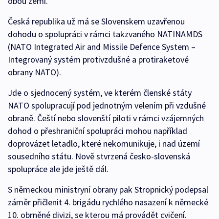
obou zemí.
Česká republika už má se Slovenskem uzavřenou
dohodu o spolupráci v rámci takzvaného NATINAMDS
(NATO Integrated Air and Missile Defence System –
Integrovaný systém protivzdušné a protiraketové
obrany NATO).
Jde o sjednocený systém, ve kterém členské státy
NATO spolupracují pod jednotným velením při vzdušné
obraně. Čeští nebo slovenští piloti v rámci vzájemných
dohod o přeshraniční spolupráci mohou například
doprovázet letadlo, které nekomunikuje, i nad území
sousedního státu. Nově stvrzená česko-slovenská
spolupráce ale jde ještě dál.
S německou ministryní obrany pak Stropnický podepsal
záměr přičlenit 4. brigádu rychlého nasazení k německé
10. obrněné divizi, se kterou má provádět cvičení.