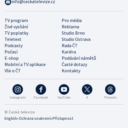
info@ceskatelevize.cz
TV program
Pro média
Živé vysílání
Reklama
TV poplatky
Studio Brno
Teletext
Studio Ostrava
Podcasty
Rada ČT
Počasí
Kariéra
E-shop
Podávání námětů
Mobilní a TV aplikace
Časté dotazy
Vše o ČT
Kontakty
Instagram
Facebook
YouTube
X
Threads
© Česká televize
•
•
English
Ochrana soukromí
Přístupnost