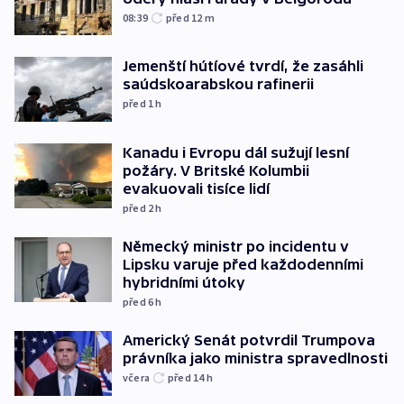
08:39
před 12
m
Jemenští hútíové tvrdí, že zasáhli
saúdskoarabskou rafinerii
před 1
h
Kanadu i Evropu dál sužují lesní
požáry. V Britské Kolumbii
evakuovali tisíce lidí
před 2
h
Německý ministr po incidentu v
Lipsku varuje před každodenními
hybridními útoky
před 6
h
Americký Senát potvrdil Trumpova
právníka jako ministra spravedlnosti
včera
před 14
h