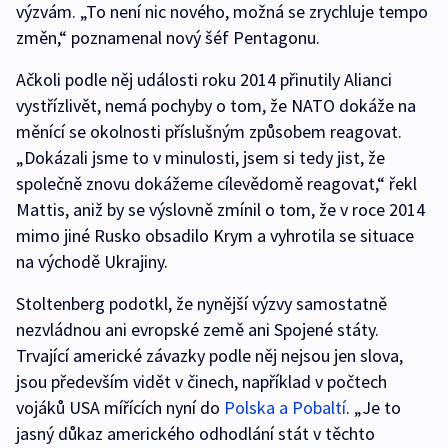
výzvám. „To není nic nového, možná se zrychluje tempo
změn,“ poznamenal nový šéf Pentagonu.
Ačkoli podle něj události roku 2014 přinutily Alianci
vystřízlivět, nemá pochyby o tom, že NATO dokáže na
měnící se okolnosti příslušným způsobem reagovat.
„Dokázali jsme to v minulosti, jsem si tedy jist, že
společně znovu dokážeme cílevědomě reagovat,“ řekl
Mattis, aniž by se výslovně zmínil o tom, že v roce 2014
mimo jiné Rusko obsadilo Krym a vyhrotila se situace
na východě Ukrajiny.
Stoltenberg podotkl, že nynější výzvy samostatně
nezvládnou ani evropské země ani Spojené státy.
Trvající americké závazky podle něj nejsou jen slova,
jsou především vidět v činech, například v počtech
vojáků USA mířících nyní do
Polska a Pobaltí
. „Je to
jasný důkaz amerického odhodlání stát v těchto