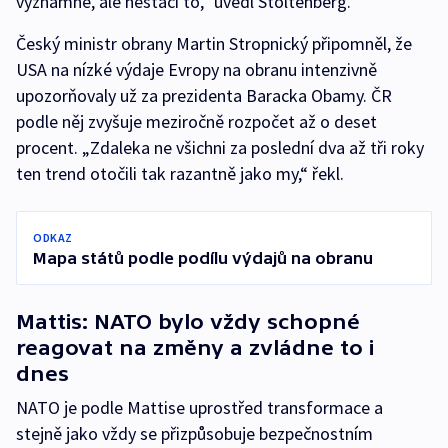
významné, ale nestačí to,“ uvedl Stoltenberg.
Český ministr obrany Martin Stropnický připomněl, že
USA na nízké výdaje Evropy na obranu intenzivně
upozorňovaly už za prezidenta Baracka Obamy. ČR
podle něj zvyšuje meziročně rozpočet až o deset
procent. „Zdaleka ne všichni za poslední dva až tři roky
ten trend otočili tak razantně jako my,“ řekl.
ODKAZ
Mapa států podle podílu výdajů na obranu
Mattis: NATO bylo vždy schopné
reagovat na změny a zvládne to i
dnes
NATO je podle Mattise uprostřed transformace a
stejně jako vždy se přizpůsobuje bezpečnostním