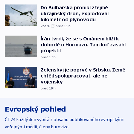
Do Bulharska pronikl zřejmě
ukrajinský dron, explodoval
kilometr od plynovodu
včera
před 15
h
Írán tvrdí, že se s Ománem blíží k
dohodě o Hormuzu. Tam loď zasáhl
projektil
před 17
h
Zelenskyj je poprvé v Srbsku. Země
chtějí spolupracovat, ale ne
vojensky
před 19
h
Evropský pohled
ČT24 každý den vybírá z obsahu publikovaného evropskými
veřejnými médii, členy Eurovize.