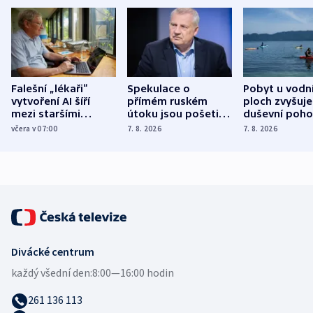
Falešní „lékaři“
Spekulace o
Pobyt u vodn
vytvoření AI šíří
přímém ruském
ploch zvyšuje
mezi staršími
útoku jsou pošetilé,
duševní poho
Poláky nebezpečné
míní estonský
ukázala
včera v 07:00
7. 8. 2026
7. 8. 2026
zdravotní rady
bezpečnostní
mezinárodní 
expert
Divácké centrum
každý všední den:
8:00—16:00 hodin
261 136 113