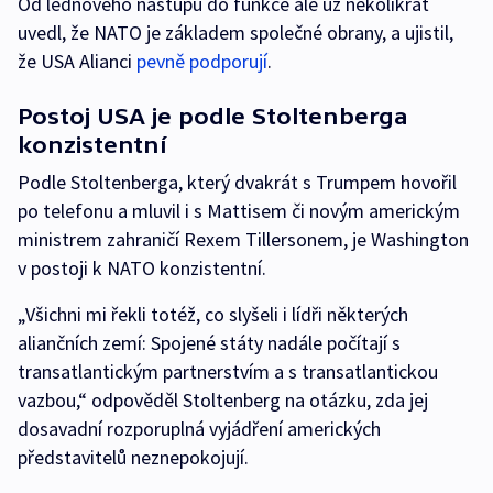
Od lednového nástupu do funkce ale už několikrát
uvedl, že NATO je základem společné obrany, a ujistil,
že USA Alianci
pevně podporují
.
Postoj USA je podle Stoltenberga
konzistentní
Podle Stoltenberga, který dvakrát s Trumpem hovořil
po telefonu a mluvil i s Mattisem či novým americkým
ministrem zahraničí Rexem Tillersonem, je Washington
v postoji k NATO konzistentní.
„Všichni mi řekli totéž, co slyšeli i lídři některých
aliančních zemí: Spojené státy nadále počítají s
transatlantickým partnerstvím a s transatlantickou
vazbou,“ odpověděl Stoltenberg na otázku, zda jej
dosavadní rozporuplná vyjádření amerických
představitelů neznepokojují.