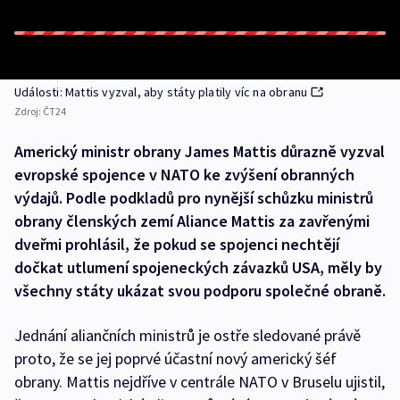
Události: Mattis vyzval, aby státy platily víc na obranu
Zdroj:
ČT24
Americký ministr obrany James Mattis důrazně vyzval
evropské spojence v NATO ke zvýšení obranných
výdajů. Podle podkladů pro nynější schůzku ministrů
obrany členských zemí Aliance Mattis za zavřenými
dveřmi prohlásil, že pokud se spojenci nechtějí
dočkat utlumení spojeneckých závazků USA, měly by
všechny státy ukázat svou podporu společné obraně.
Jednání aliančních ministrů je ostře sledované právě
proto, že se jej poprvé účastní nový americký šéf
obrany. Mattis nejdříve v centrále NATO v Bruselu ujistil,