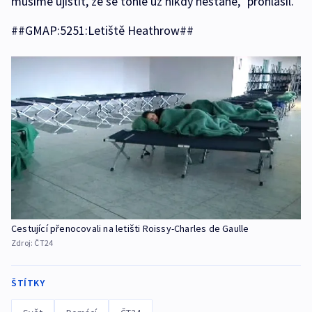
musíme ujistit, že se tohle už nikdy nestane,“ prohlásil.
##GMAP:5251:Letiště Heathrow##
Cestující přenocovali na letišti Roissy-Charles de Gaulle
Zdroj:
ČT24
ŠTÍTKY