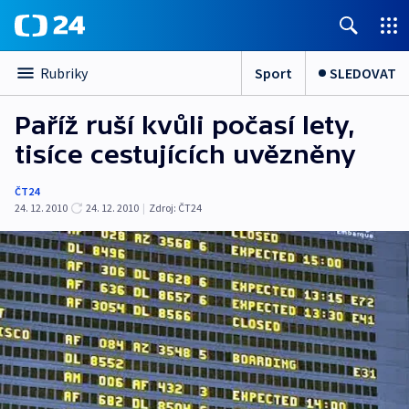
Sport
SLEDOVAT
Rubriky
Paříž ruší kvůli počasí lety,
tisíce cestujících uvězněny
ČT24
24. 12. 2010
24. 12. 2010
|
Zdroj:
ČT24