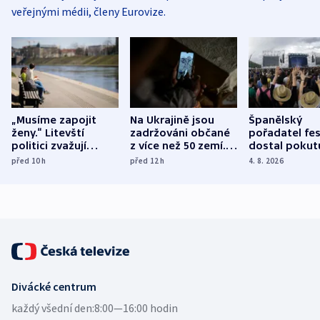
veřejnými médii, členy Eurovize.
„Musíme zapojit
Na Ukrajině jsou
Španělský
ženy.“ Litevští
zadržováni občané
pořadatel fes
politici zvažují
z více než 50 zemí.
dostal pokut
dohodu o
Bojovali na straně
nekalé prakti
před 10
h
před 12
h
4. 8. 2026
demografii
Ruska
Divácké centrum
každý všední den:
8:00—16:00 hodin