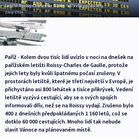
Letiště Roissy-Charles de Gaulle ruší kvůli počasí lety
Zdroj:
ČT24
Paříž - Kolem dvou tisíc lidí uvízlo v noci na dnešek na
pařížském letišti Roissy-Charles de Gaulle, protože
jejich lety byly kvůli špatnému počasí zrušeny. V
prostorách letiště, které je třetí největší v Evropě, je
přichystáno asi 800 lehátek a tisíce přikrývek. Vedení
letiště vyzývá cestující, aby se o svých spojích
informovali dřív, než se na Roissy vydají. Zrušeno bylo
400 z dnešních předpokládaných 1 160 letů, což se
dotklo 60 000 cestujících. Mnoho lidí tak nebude
slavit Vánoce na plánovaném místě.