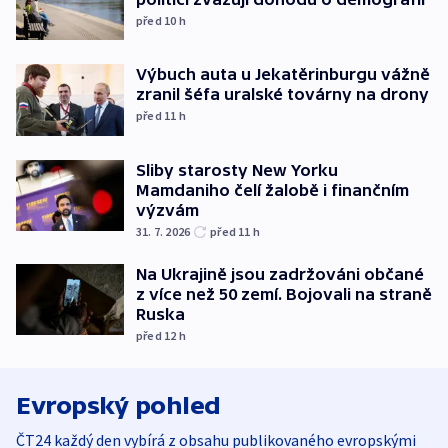
před 10
h
Výbuch auta u Jekatěrinburgu vážně
zranil šéfa uralské továrny na drony
před 11
h
Sliby starosty New Yorku
Mamdaniho čelí žalobě i finančním
výzvám
31. 7. 2026
před 11
h
Na Ukrajině jsou zadržováni občané
z více než 50 zemí. Bojovali na straně
Ruska
před 12
h
Evropský pohled
ČT24 každý den vybírá z obsahu publikovaného evropskými