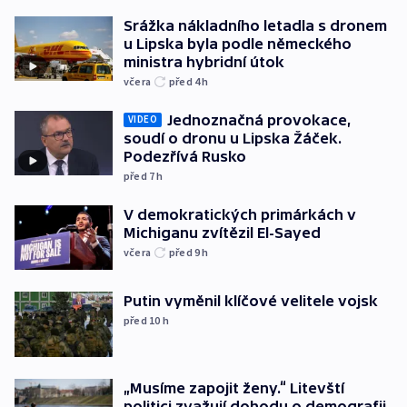
Srážka nákladního letadla s dronem
u Lipska byla podle německého
ministra hybridní útok
včera
před 4
h
Jednoznačná provokace,
VIDEO
soudí o dronu u Lipska Žáček.
Podezřívá Rusko
před 7
h
V demokratických primárkách v
Michiganu zvítězil El-Sayed
včera
před 9
h
Putin vyměnil klíčové velitele vojsk
před 10
h
„Musíme zapojit ženy.“ Litevští
politici zvažují dohodu o demografii