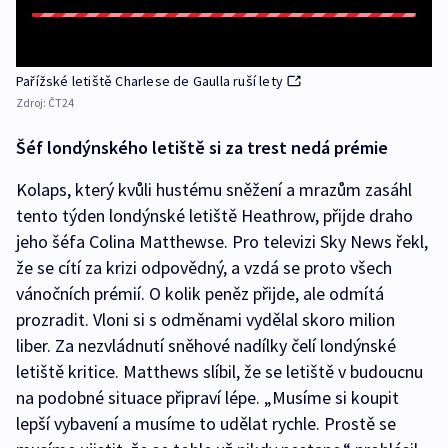
Pařížské letiště Charlese de Gaulla ruší lety
Zdroj:
ČT24
Šéf londýnského letiště si za trest nedá prémie
Kolaps, který kvůli hustému sněžení a mrazům zasáhl
tento týden londýnské letiště Heathrow, přijde draho
jeho šéfa Colina Matthewse. Pro televizi Sky News řekl,
že se cítí za krizi odpovědný, a vzdá se proto všech
vánočních prémií. O kolik peněz přijde, ale odmítá
prozradit. Vloni si s odměnami vydělal skoro milion
liber. Za nezvládnutí sněhové nadílky čelí londýnské
letiště kritice. Matthews slíbil, že se letiště v budoucnu
na podobné situace připraví lépe. „Musíme si koupit
lepší vybavení a musíme to udělat rychle. Prostě se