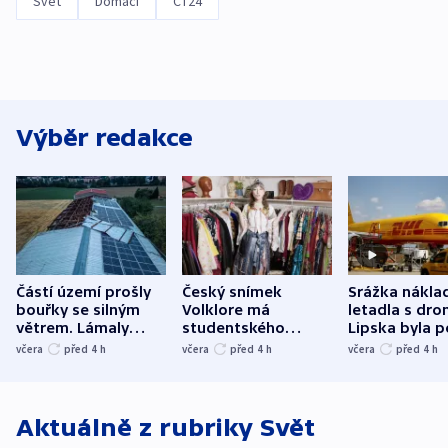
Svět
Domácí
ČT24
Výběr redakce
Částí území prošly
Český snímek
Srážka nákla
bouřky se silným
Volklore má
letadla s dr
větrem. Lámaly
studentského
Lipska byla p
stromy a poničily
Oscara, zabojuje o
německého mi
včera
před 4
h
včera
před 4
h
včera
před 4
h
střechu
cenu za krátký film
hybridní útok
Aktuálně z rubriky
Svět