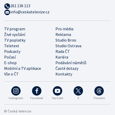
261 136 113
info@ceskatelevize.cz
TV program
Pro média
Živé vysílání
Reklama
TV poplatky
Studio Brno
Teletext
Studio Ostrava
Podcasty
Rada ČT
Počasí
Kariéra
E-shop
Podávání námětů
Mobilní a TV aplikace
Časté dotazy
Vše o ČT
Kontakty
Instagram
Facebook
YouTube
X
Threads
© Česká televize