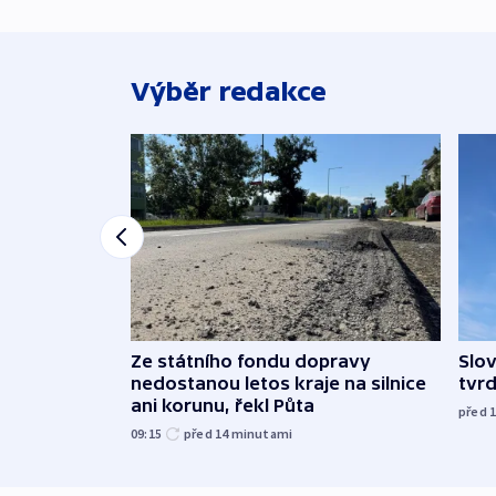
Výběr redakce
Ze státního fondu dopravy
Slov
nedostanou letos kraje na silnice
tvrd
ani korunu, řekl Půta
před 
09:15
před 14
minutami