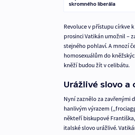
skromného liberála
Revoluce v přístupu církve k
prosinci Vatikán umožnil – 
stejného pohlaví. A mnozí č
homosexuálům do kněžských 
kněží budou žít v celibátu.
Urážlivé slovo a
Nyní zaznělo za zavřenými d
hanlivým výrazem („frociaggi
někteří biskupové Františka, 
italské slovo urážlivé. Vatiká