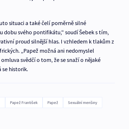
uto situaci a také čelí poměrně silné
ou dobu svého pontifikátu,“ soudí Šebek s tím,
ativní proud silnější hlas. I vzhledem k tlakům z
afrických. „Papež možná ani nedomyslel
 omluva svědčí o tom, že se snaží o nějaké
se historik.
é
Papež František
Papež
Sexuální menšiny