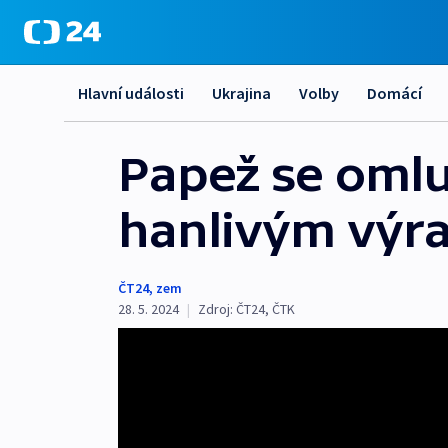
Hlavní události
Ukrajina
Volby
Domácí
Papež se omlu
hanlivým výr
ČT24
,
zem
28. 5. 2024
|
Zdroj:
ČT24
,
ČTK