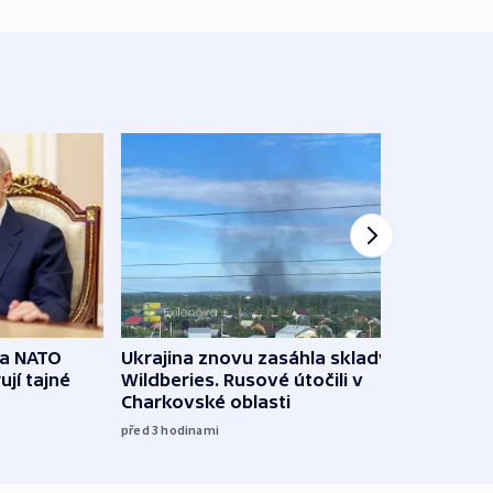
na NATO
Ukrajina znovu zasáhla sklady
VIDEO
ují tajné
Wildberies. Rusové útočili v
není 
Charkovské oblasti
před 6
před 3
hodinami