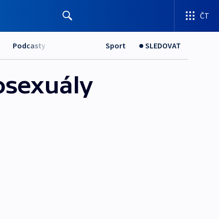
ČT
Podcasty
Sport
SLEDOVAT
osexuály