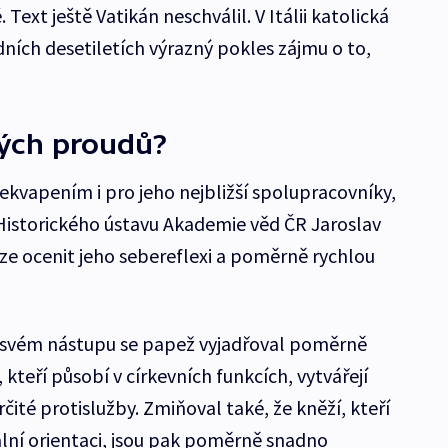
 Text ještě Vatikán neschválil. V Itálii katolická
ních desetiletích výrazný pokles zájmu o to,
ých proudů?
ekvapením i pro jeho nejbližší spolupracovníky,
z Historického ústavu Akademie věd ČR Jaroslav
ze ocenit jeho sebereflexi a poměrně rychlou
o svém nástupu se papež vyjadřoval poměrně
kteří působí v církevních funkcích, vytvářejí
určité protislužby. Zmiňoval také, že kněží, kteří
lní orientaci, jsou pak poměrně snadno