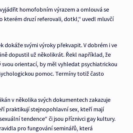
 vyjádřit homofobním výrazem a omlouvá se
o kterém druzí referovali, dotkl,“ uvedl mluvčí
ek dokáže svými výroky překvapit. V dobrém i ve
ině dopustil už několikrát. Řekl například, že
tý svou orientací, by měl vyhledat psychiatrickou
sychologickou pomoc. Termíny totiž často
tikán v několika svých dokumentech zakazuje
eří praktikují stejnopohlavní sex, kteří mají
uální tendence“ či jsou příznivci gay kultury.
ravidla pro fungování seminářů, která