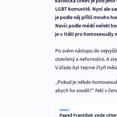
katolická církev je pod jeho
LGBT komunitě. Nyní ale sa
je podle něj příliš mnoho ho
Navíc podle médií neřekl ho
je v Itálii pro homosexuály 
Po svém nástupu do nejvyšší 
otevřený a neformální. A ste
V úřadu byl teprve čtyři měs
„Pokud je někdo homosexuál 
abych ho soudil?“ řekl v čer
ODKAZ
Papež František vede církev