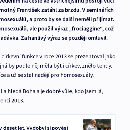
 vedením na cestě ke vstřícnějšímu postoji vůči
motný František zatáhl za brzdu. V seminářích
mosexuálů, a proto by se další neměli přijímat.
mosexuálů, ale použil výraz „frociaggine“, což
nadávka. Za hanlivý výraz se později omluvil.
církevní funkce v roce 2013 se prezentoval jako
jná by podle něj měla být i církev, znělo tehdy.
íce a už se stal nadějí pro homosexuály.
a hledá Boha a je dobré vůle, kdo jsem já,
venci 2013.
 deset let. Vydobyl si pověst