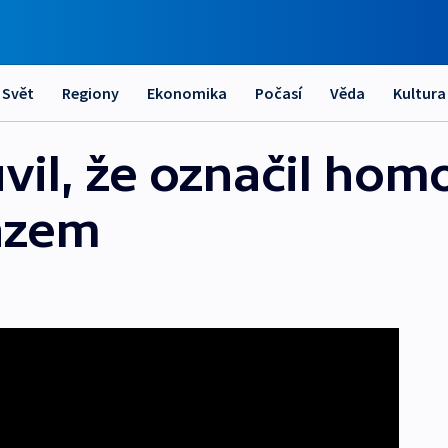
Svět
Regiony
Ekonomika
Počasí
Věda
Kultura
vil, že označil hom
azem