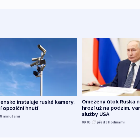
Omezený útok Ruska 
ensko instaluje ruské kamery,
hrozí už na podzim, var
í opoziční hnutí
služby USA
18
minutami
09:05
před 3
hodinami