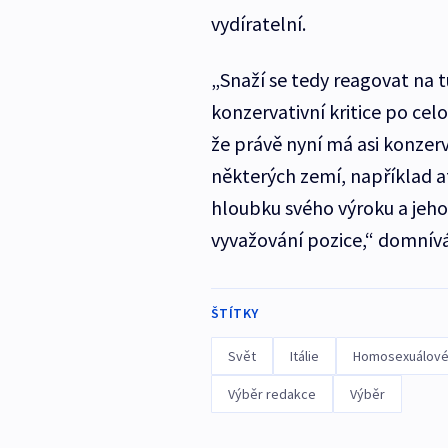
vydíratelní.
„Snaží se tedy reagovat na t
konzervativní kritice po cel
že právě nyní má asi konzerv
některých zemí, například 
hloubku svého výroku a jeho
vyvažování pozice,“ domnívá 
ŠTÍTKY
Svět
Itálie
Homosexuálov
Výběr redakce
Výběr