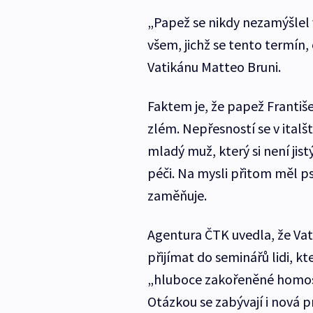
„Papež se nikdy nezamýšlel
všem, jichž se tento termín, 
Vatikánu
Matteo Bruni.
Faktem je, že papež Františ
zlém. Nepřesností se v italšt
mladý muž, který si není jis
péči. Na mysli přitom měl p
zaměňuje.
Agentura ČTK uvedla, že Va
přijímat do seminářů lidi, kt
„hluboce zakořeněné homosex
Otázkou se zabývají i nová p