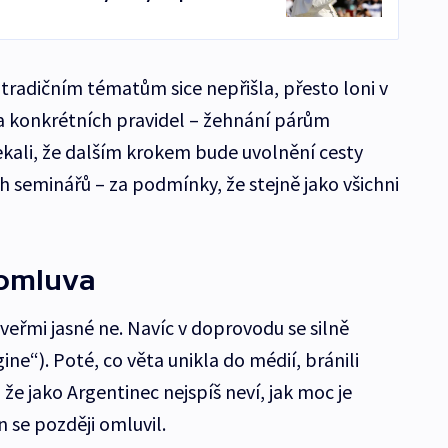
 tradičním tématům sice nepřišla, přesto loni v
za konkrétních pravidel – žehnání párům
ekali, že dalším krokem bude uvolnění cesty
seminářů – za podmínky, že stejně jako všichni
 omluva
veřmi jasné ne. Navíc v doprovodu se silně
ne“). Poté, co věta unikla do médií, bránili
že jako Argentinec nejspíš neví, jak moc je
n se později omluvil.