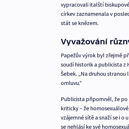
vypracovali italští biskupové.
církev zaznamenala v posled
stát se knězem.
Vyvažování různ
Papežův výrok byl zřejmě př
soudí historik a publicista 
Šebek. „Na druhou stranou l
omluvu.“
Publicista připomněl, že p
kriticky – že homosexuálové, 
vzájemné sítě a snaží se i o 
se nehlásí ke své homosexuá