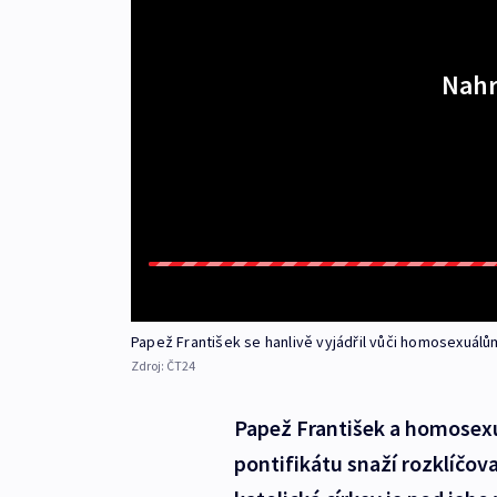
Nahr
Papež František se hanlivě vyjádřil vůči homosexuálů
Zdroj:
ČT24
Papež František a homosexu
pontifikátu snaží rozklíčova