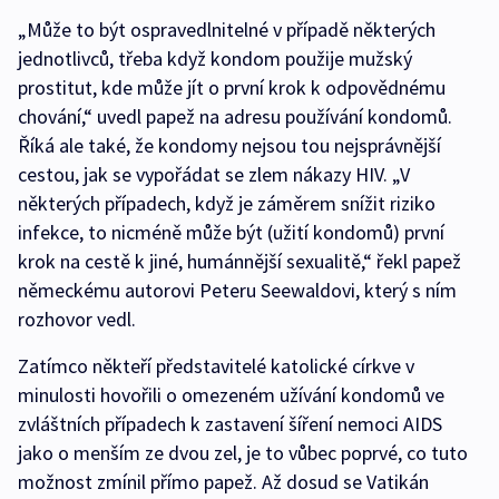
„Může to být ospravedlnitelné v případě některých
jednotlivců, třeba když kondom použije mužský
prostitut, kde může jít o první krok k odpovědnému
chování,“ uvedl papež na adresu používání kondomů.
Říká ale také, že kondomy nejsou tou nejsprávnější
cestou, jak se vypořádat se zlem nákazy HIV. „V
některých případech, když je záměrem snížit riziko
infekce, to nicméně může být (užití kondomů) první
krok na cestě k jiné, humánnější sexualitě,“ řekl papež
německému autorovi Peteru Seewaldovi, který s ním
rozhovor vedl.
Zatímco někteří představitelé katolické církve v
minulosti hovořili o omezeném užívání kondomů ve
zvláštních případech k zastavení šíření nemoci AIDS
jako o menším ze dvou zel, je to vůbec poprvé, co tuto
možnost zmínil přímo papež. Až dosud se Vatikán