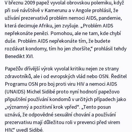
V březnu 2009 papež vyvolal obrovskou polemiku, když
při své návštěvě v Kamerunu a v Angole prohlásil, že
užívání prezervativů problém nemoci AIDS, pandemie,
která decimuje Afriku, jen zvyšuje. „Problém AIDS
nepřekonáte penězi. Pomohou, ale ne tam, kde chybí
duše. Problém AIDS nepřekonáte tím, že budete
rozdávat kondomy, tím ho jen zhoršíte,“ prohlásil tehdy
Benedikt XVI.
Papežův dřívější výrok vyvolal kritiku nejen ze strany
zdravotníků, ale i od evropských vlád nebo OSN. Ředitel
Programu OSN pro boj proti viru HIV a nemoci AIDS
(UNAIDS) Michel Sidibé proto nyní hodnotí papežovo
připuštění používání kondomů v určitých případech jako
„významný a pozitivní krok vpřed“. „Tento posun
uznává, že odpovědné sexuální chování a používání
prezervativu mají důležitou roli v prevenci před virem
HIV,“ uvedl Sidibé.