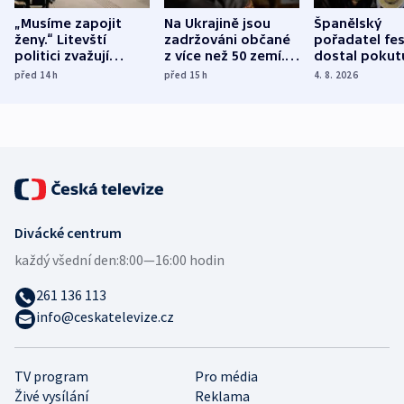
„Musíme zapojit
Na Ukrajině jsou
Španělský
ženy.“ Litevští
zadržováni občané
pořadatel fes
politici zvažují
z více než 50 zemí.
dostal pokut
dohodu o
Bojovali na straně
nekalé prakti
před 14
h
před 15
h
4. 8. 2026
demografii
Ruska
Divácké centrum
každý všední den:
8:00—16:00 hodin
261 136 113
info@ceskatelevize.cz
TV program
Pro média
Živé vysílání
Reklama