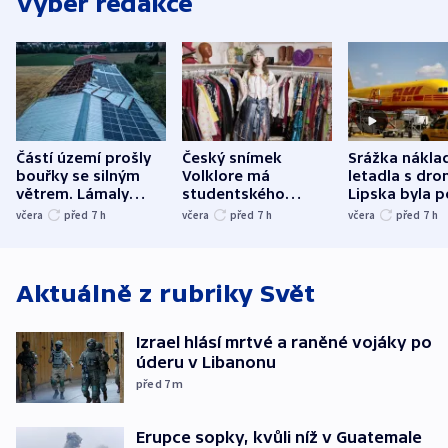
Výběr redakce
Částí území prošly
Český snímek
Srážka nákla
bouřky se silným
Volklore má
letadla s dr
větrem. Lámaly
studentského
Lipska byla p
stromy a poničily
Oscara, zabojuje o
německého mi
včera
před 7
h
včera
před 7
h
včera
před 7
h
střechu
cenu za krátký film
hybridní útok
Aktuálně z rubriky
Svět
Izrael hlásí mrtvé a raněné vojáky po
úderu v Libanonu
před 7
m
Erupce sopky, kvůli níž v Guatemale