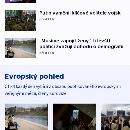
Putin vyměnil klíčové velitele vojsk
před 13
h
„Musíme zapojit ženy.“ Litevští
politici zvažují dohodu o demografii
před 14
h
Evropský pohled
ČT24 každý den vybírá z obsahu publikovaného evropskými
veřejnými médii, členy Eurovize.