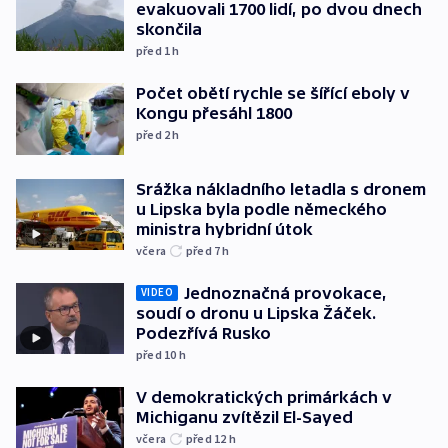
evakuovali 1700 lidí, po dvou dnech
skončila
před 1
h
Počet obětí rychle se šířící eboly v
Kongu přesáhl 1800
před 2
h
Srážka nákladního letadla s dronem
u Lipska byla podle německého
ministra hybridní útok
včera
před 7
h
Jednoznačná provokace,
VIDEO
soudí o dronu u Lipska Žáček.
Podezřívá Rusko
před 10
h
V demokratických primárkách v
Michiganu zvítězil El-Sayed
včera
před 12
h