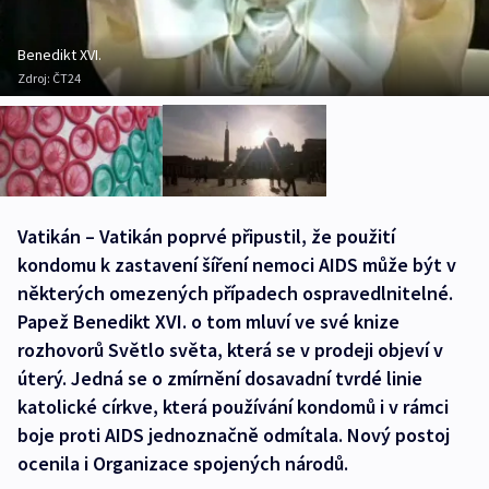
Benedikt XVI.
Zdroj:
ČT24
Vatikán – Vatikán poprvé připustil, že použití
kondomu k zastavení šíření nemoci AIDS může být v
některých omezených případech ospravedlnitelné.
Papež Benedikt XVI. o tom mluví ve své knize
rozhovorů Světlo světa, která se v prodeji objeví v
úterý. Jedná se o zmírnění dosavadní tvrdé linie
katolické církve, která používání kondomů i v rámci
boje proti AIDS jednoznačně odmítala. Nový postoj
ocenila i Organizace spojených národů.