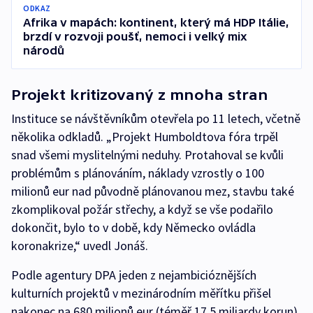
ODKAZ
Afrika v mapách: kontinent, který má HDP Itálie,
brzdí v rozvoji poušť, nemoci i velký mix
národů
Projekt kritizovaný z mnoha stran
Instituce se návštěvníkům otevřela po 11 letech, včetně
několika odkladů. „Projekt Humboldtova fóra trpěl
snad všemi myslitelnými neduhy. Protahoval se kvůli
problémům s plánováním, náklady vzrostly o 100
milionů eur nad původně plánovanou mez, stavbu také
zkomplikoval požár střechy, a když se vše podařilo
dokončit, bylo to v době, kdy Německo ovládla
koronakrize,“ uvedl Jonáš.
Podle agentury DPA jeden z nejambicióznějších
kulturních projektů v mezinárodním měřítku přišel
nakonec na 680 milionů eur (téměř 17,5 miliardy korun).