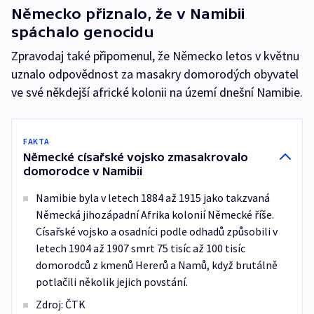
Německo přiznalo, že v Namibii
spáchalo genocidu
Zpravodaj také připomenul, že Německo letos v květnu
uznalo odpovědnost za masakry domorodých obyvatel
ve své někdejší africké kolonii na území dnešní Namibie.
FAKTA
Německé císařské vojsko zmasakrovalo
domorodce v Namibii
Namibie byla v letech 1884 až 1915 jako takzvaná
Německá jihozápadní Afrika kolonií Německé říše.
Císařské vojsko a osadníci podle odhadů způsobili v
letech 1904 až 1907 smrt 75 tisíc až 100 tisíc
domorodců z kmenů Hererů a Namů, když brutálně
potlačili několik jejich povstání.
Zdroj: ČTK