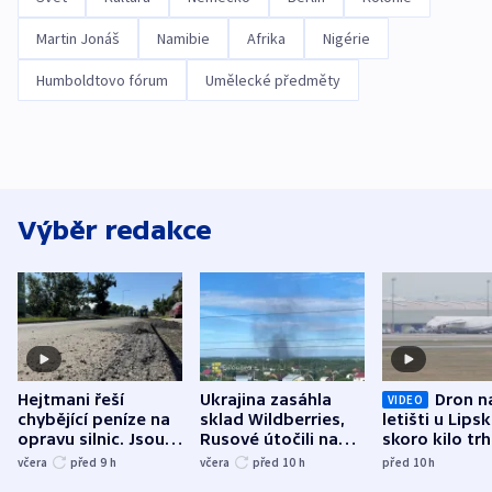
Martin Jonáš
Namibie
Afrika
Nigérie
Humboldtovo fórum
Umělecké předměty
Výběr redakce
Hejtmani řeší
Ukrajina zasáhla
Dron n
VIDEO
chybějící peníze na
sklad Wildberries,
letišti u Lips
opravu silnic. Jsou
Rusové útočili na
skoro kilo trh
nenárokové, namítá
trh, hasiče či
indicie ukazuj
včera
před 9
h
včera
před 10
h
před 10
h
ministerstvo
stadion
Rusko