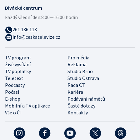
Divácké centrum
každý všední den:
8:00—16:00 hodin
261 136 113
info@ceskatelevize.cz
TV program
Pro média
Živé vysílání
Reklama
TV poplatky
Studio Brno
Teletext
Studio Ostrava
Podcasty
Rada ČT
Počasí
Kariéra
E-shop
Podávání námětů
Mobilní a TV aplikace
Časté dotazy
Vše o ČT
Kontakty