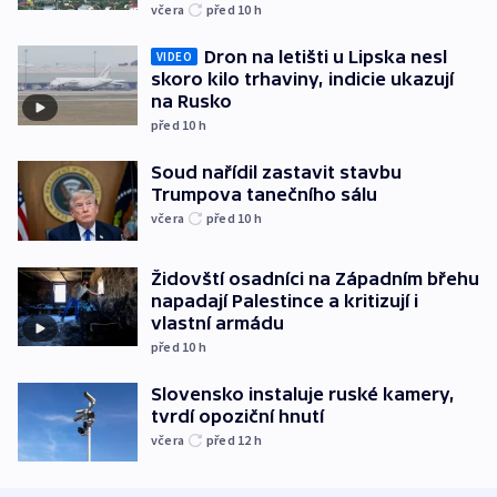
včera
před 10
h
Dron na letišti u Lipska nesl
VIDEO
skoro kilo trhaviny, indicie ukazují
na Rusko
před 10
h
Soud nařídil zastavit stavbu
Trumpova tanečního sálu
včera
před 10
h
Židovští osadníci na Západním břehu
napadají Palestince a kritizují i
vlastní armádu
před 10
h
Slovensko instaluje ruské kamery,
tvrdí opoziční hnutí
včera
před 12
h