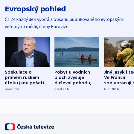
Evropský pohled
ČT24 každý den vybírá z obsahu publikovaného evropskými
veřejnými médii, členy Eurovize.
Spekulace o
Pobyt u vodních
Jiný jazyk i t
přímém ruském
ploch zvyšuje
Ve Francii
útoku jsou pošetilé,
duševní pohodu,
spolupracují h
míní estonský
ukázala
různých zemí
před 13
h
před 23
h
6. 8. 2026
bezpečnostní
mezinárodní studie
expert