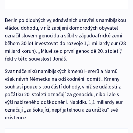
Berlín po dlouhých vyjednáváních uzavřel s namibijskou
vládou dohodu, v níž zabíjení domorodých obyvatel
označil slovem genocida a slíbil v západoafrické zemi
během 30 let investovat do rozvoje 1,1 miliardy eur (28
miliard korun). „Mluví se o první genocidě 20. století,“
řekl v této souvislost Jonáš.
Svaz náčelníků namibijských kmenů Hererů a Namů
však návrh Německa na odškodnění odmítl. Kmeny
souhlasí pouze s tou částí dohody, v níž se události z
počátku 20. století označují za genocidu, nikoli ale s
výší nabízeného odškodnění. Nabídku 1,1 miliardy eur
označují „za šokující, nepřijatelnou a za urážku“ své
existence.