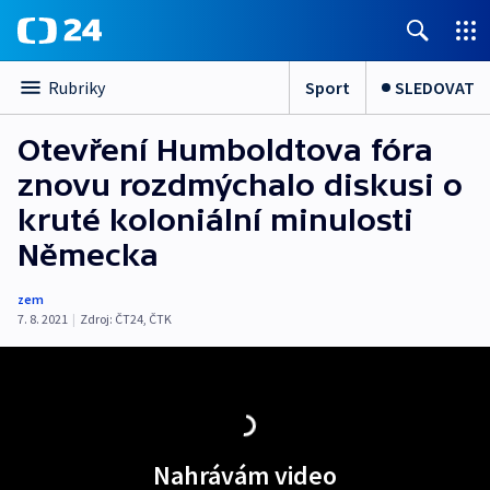
Sport
SLEDOVAT
Rubriky
Otevření Humboldtova fóra
znovu rozdmýchalo diskusi o
kruté koloniální minulosti
Německa
zem
7. 8. 2021
|
Zdroj:
ČT24
,
ČTK
Nahrávám video