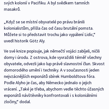
svých kolonií v Pacifiku. A byl svědkem tamních
masakrů.
„Když se se místní obyvatelé po právu bránili
kolonialistům, přišla čas od času brutální pomsta.
Můžete si to představit trochu jako vypálení Lidic,“
uvedl historik Götz Aly.
Ve své knize popisuje, jak němečtí vojáci zabíjeli, ničili
domy i úrodu. Z ostrova, kde vyvraždili téměř všechny
obyvatele, odvezli jako lup právě slavnostní člun. Skvost
domorodého umění i techniky. A v současnosti jeden
nejvzácnějších exponátů sbírek Humboldtova fóra.
Podle Alyho je čas, aby Německo jednalo o jejich
vrácení. „Také je třeba, abychom vedle těchto úžasných
exponátů návštěvníky konfrontovali i s koloniálními
zločiny,“ dodal.