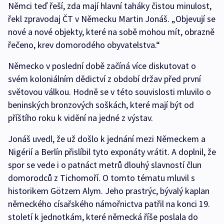
Němci teď řeší, zda mají hlavní taháky čistou minulost,
řekl zpravodaj ČT v Německu Martin Jonáš. „Objevují se
nové a nové objekty, které na sobě mohou mít, obrazně
řečeno, krev domorodého obyvatelstva.“
Německo v poslední době začíná více diskutovat o
svém koloniálním dědictví z období držav před první
světovou válkou. Hodně se v této souvislosti mluvilo o
beninských bronzových soškách, které mají být od
příštího roku k vidění na jedné z výstav.
Jonáš uvedl, že už došlo k jednání mezi Německem a
Nigérií a Berlín přislíbil tyto exponáty vrátit. A doplnil, že
spor se vede i o patnáct metrů dlouhý slavností člun
domorodců z Tichomoří. O tomto tématu mluvil s
historikem Götzem Alym. Jeho prastrýc, bývalý kaplan
německého císařského námořnictva patřil na konci 19.
století k jednotkám, které německá říše poslala do