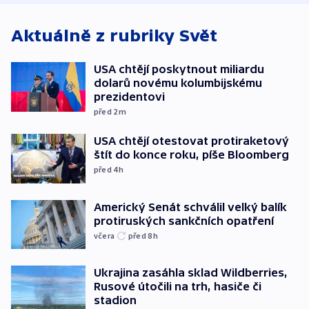
Aktuálně z rubriky
Svět
USA chtějí poskytnout miliardu
dolarů novému kolumbijskému
prezidentovi
před 2
m
USA chtějí otestovat protiraketový
štít do konce roku, píše Bloomberg
před 4
h
Americký Senát schválil velký balík
protiruských sankčních opatření
včera
před 8
h
Ukrajina zasáhla sklad Wildberries,
Rusové útočili na trh, hasiče či
stadion