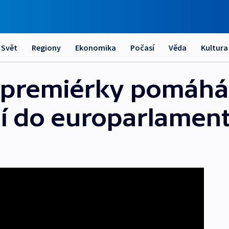
Svět
Regiony
Ekonomika
Počasí
Věda
Kultura
é premiérky pomáhá 
ní do europarlamen