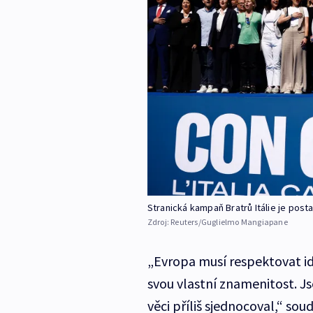
Stranická kampaň Bratrů Itálie je pos
Zdroj:
Reuters/Guglielmo Mangiapane
„Evropa musí respektovat i
svou vlastní znamenitost. J
věci příliš sjednocoval,“ so