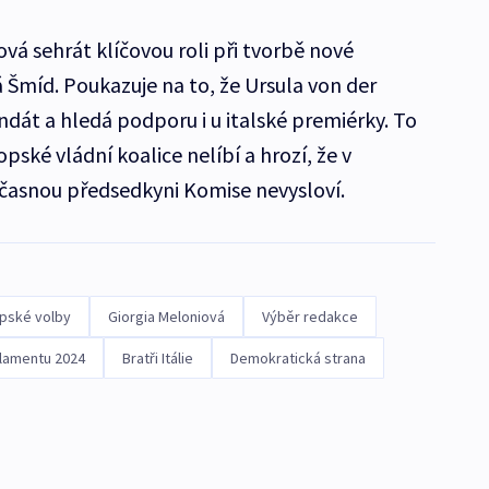
vá sehrát klíčovou roli při tvorbě nové
Šmíd. Poukazuje na to, že Ursula von der
ndát a hledá podporu i u italské premiérky. To
pské vládní koalice nelíbí a hrozí, že v
časnou předsedkyni Komise nevysloví.
pské volby
Giorgia Meloniová
Výběr redakce
lamentu 2024
Bratři Itálie
Demokratická strana