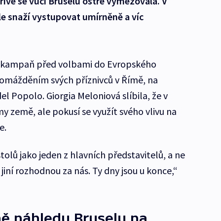
íve se vůči Bruselu ostře vymezovala. V
le snaží vystupovat umírněně a víc
a kampaň před volbami do Evropského
omážděním svých příznivců v Římě, na
l Popolo. Giorgia Meloniová slíbila, že v
my země, ale pokusí se využít svého vlivu na
e.
tolů jako jeden z hlavních představitelů, a ne
ž jiní rozhodnou za nás. Ty dny jsou u konce,“
ně náhledu Bruselu na