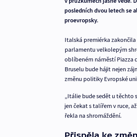
v průzkumech jasně vede. Dř
posledních dvou letech se a
proevropsky.
Italská premiérka zakončil
parlamentu velkolepým shr
oblíbeném náměstí Piazza de
Bruselu bude hájit nejen záj
změnu politiky Evropské uni
„Itálie bude sedět u těchto s
jen čekat s talířem v ruce, a
řekla na shromáždění.
Přispěla ke změ