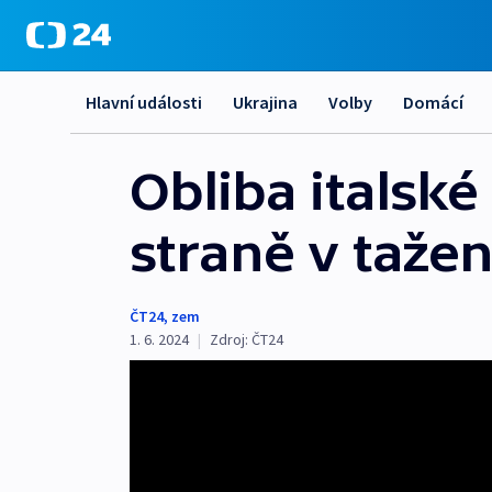
Hlavní události
Ukrajina
Volby
Domácí
Obliba italsk
straně v taže
ČT24
,
zem
1. 6. 2024
|
Zdroj:
ČT24