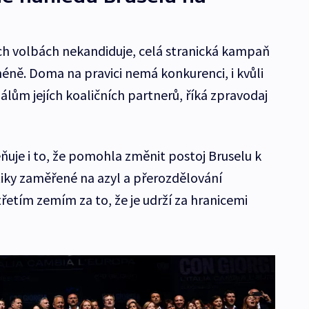
h volbách nekandiduje, celá stranická kampaň
jméně. Doma na pravici nemá konkurenci, i kvůli
ům jejích koaličních partnerů, říká zpravodaj
eňuje i to, že pomohla změnit postoj Bruselu k
tiky zaměřené na azyl a přerozdělování
třetím zemím za to, že je udrží za hranicemi