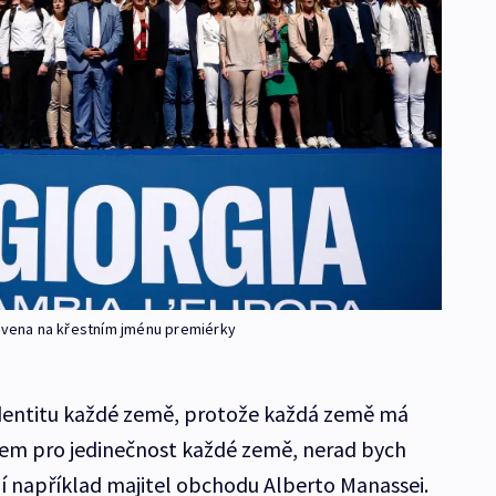
tavena na křestním jménu premiérky
dentitu každé země, protože každá země má
sem pro jedinečnost každé země, nerad bych
udí například majitel obchodu Alberto Manassei.