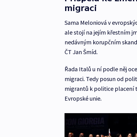
migraci
Sama Meloniová v evropskýc
ale stojí na jejím křestním 
nedávným korupčním skandál
ČT Jan Šmíd.
Řada Italů u ní podle něj oc
migraci. Tedy posun od poli
migrantů k politice placení 
Evropské unie.