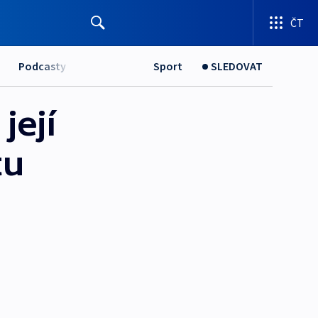
ČT
Podcasty
Sport
SLEDOVAT
její
tu