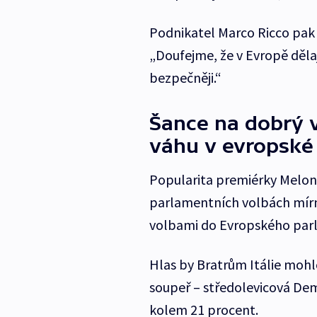
Podnikatel Marco Ricco pak 
„Doufejme, že v Evropě dělají
bezpečněji.“
Šance na dobrý v
váhu v evropské 
Popularita premiérky Meloniov
parlamentních volbách mírně
volbami do Evropského parla
Hlas by Bratrům Itálie mohlo
soupeř – středolevicová Dem
kolem 21 procent.