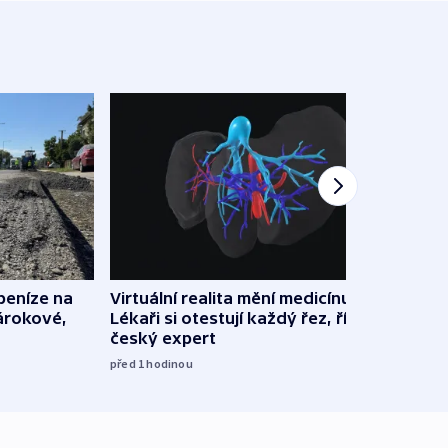
 peníze na
Virtuální realita mění medicínu.
Polic
nárokové,
Lékaři si otestují každý řez, říká
souvi
český expert
Správ
před 1
hodinou
13:08