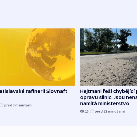
atislavské rafinerii Slovnaft
Hejtmani řeší chybějící
opravu silnic. Jsou ne
namítá ministerstvo
před 3
minutami
09:15
před 22
minutami