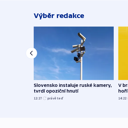
Výběr redakce
Slovensko instaluje ruské kamery,
V br
tvrdí opoziční hnutí
hoří
12:27
právě teď
14:22