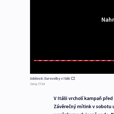
Nahr
Události: Eurovolby v Itálii
Zdroj:
ČT24
V Itálii vrcholí kampaň př
Závěrečný mítink v sobotu 