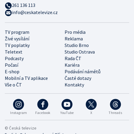
261 136 113
info@ceskatelevize.cz
TV program
Pro média
Živé vysílání
Reklama
TV poplatky
Studio Brno
Teletext
Studio Ostrava
Podcasty
Rada ČT
Počasí
Kariéra
E-shop
Podávání námětů
Mobilní a TV aplikace
Časté dotazy
Vše o ČT
Kontakty
Instagram
Facebook
YouTube
X
Threads
© Česká televize