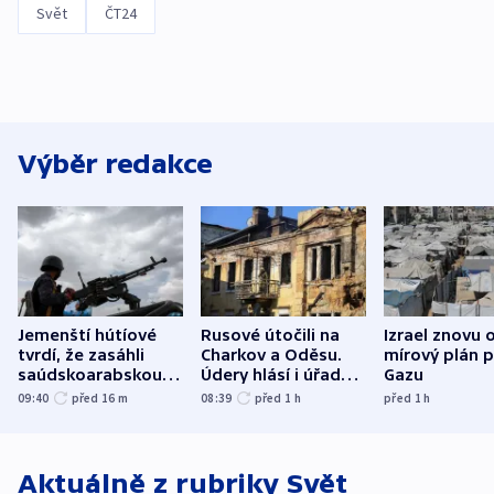
Svět
ČT24
Výběr redakce
Jemenští hútíové
Rusové útočili na
Izrael znovu 
tvrdí, že zasáhli
Charkov a Oděsu.
mírový plán 
saúdskoarabskou
Údery hlásí i úřady v
Gazu
rafinerii
Bělgorodu
09:40
před 16
m
08:39
před 1
h
před 1
h
Aktuálně z rubriky
Svět