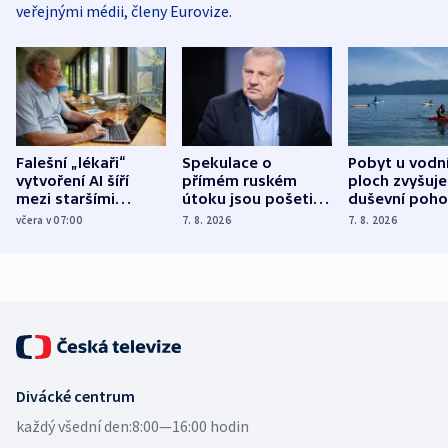
veřejnými médii, členy Eurovize.
Falešní „lékaři“
Spekulace o
Pobyt u vodn
vytvoření AI šíří
přímém ruském
ploch zvyšuje
mezi staršími
útoku jsou pošetilé,
duševní poho
Poláky nebezpečné
míní estonský
ukázala
včera v 07:00
7. 8. 2026
7. 8. 2026
zdravotní rady
bezpečnostní
mezinárodní 
expert
Divácké centrum
každý všední den:
8:00—16:00 hodin