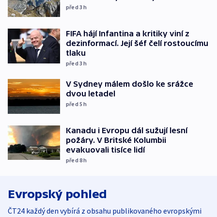
před 3
h
FIFA hájí Infantina a kritiky viní z
dezinformací. Její šéf čelí rostoucímu
tlaku
před 3
h
V Sydney málem došlo ke srážce
dvou letadel
před 5
h
Kanadu i Evropu dál sužují lesní
požáry. V Britské Kolumbii
evakuovali tisíce lidí
před 8
h
Evropský pohled
ČT24 každý den vybírá z obsahu publikovaného evropskými