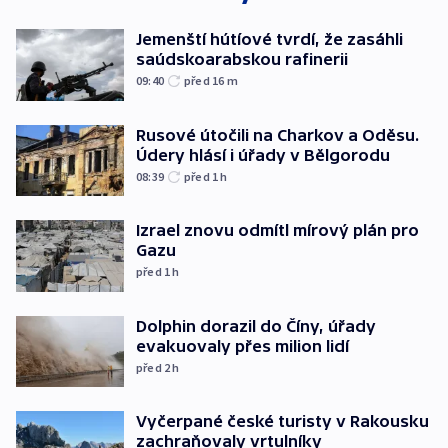
Jemenští hútíové tvrdí, že zasáhli
saúdskoarabskou rafinerii
09:40
před 16
m
Rusové útočili na Charkov a Oděsu.
Údery hlásí i úřady v Bělgorodu
08:39
před 1
h
Izrael znovu odmítl mírový plán pro
Gazu
před 1
h
Dolphin dorazil do Číny, úřady
evakuovaly přes milion lidí
před 2
h
Vyčerpané české turisty v Rakousku
zachraňovaly vrtulníky