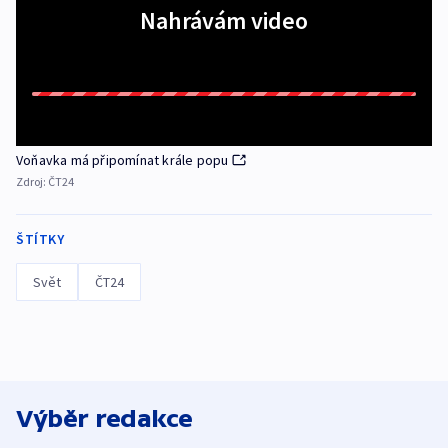
Nahrávám video
Voňavka má připomínat krále popu
Zdroj:
ČT24
ŠTÍTKY
Svět
ČT24
Výběr redakce