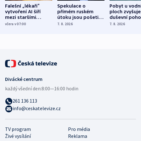
Falešní „lékaři“
Spekulace o
Pobyt u vodn
vytvoření AI šíří
přímém ruském
ploch zvyšuje
mezi staršími
útoku jsou pošetilé,
duševní poho
Poláky nebezpečné
míní estonský
ukázala
včera v 07:00
7. 8. 2026
7. 8. 2026
zdravotní rady
bezpečnostní
mezinárodní 
expert
Divácké centrum
každý všední den:
8:00—16:00 hodin
261 136 113
info@ceskatelevize.cz
TV program
Pro média
Živé vysílání
Reklama