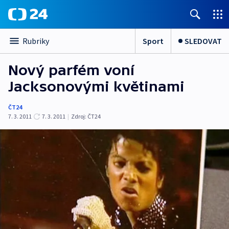
Sport
SLEDOVAT
Rubriky
Nový parfém voní
Jacksonovými květinami
ČT24
7. 3. 2011
7. 3. 2011
|
Zdroj:
ČT24