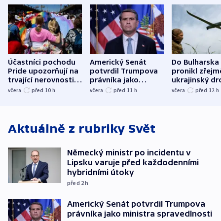
Účastníci pochodu
Americký Senát
Do Bulharska
Pride upozorňují na
potvrdil Trumpova
pronikl zřejm
trvající nerovnosti i
právníka jako
ukrajinský dr
společenskou
ministra
explodoval k
včera
před 10
h
včera
před 11
h
včera
před 12
h
atmosféru
spravedlnosti
od plynovod
Aktuálně z rubriky
Svět
Německý ministr po incidentu v
Lipsku varuje před každodenními
hybridními útoky
před 2
h
Americký Senát potvrdil Trumpova
právníka jako ministra spravedlnosti