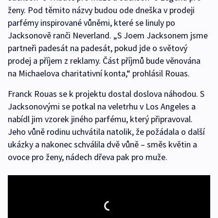
ženy. Pod těmito názvy budou ode dneška v prodeji
parfémy inspirované vůněmi, které se linuly po
Jacksonově ranči Neverland. „S Joem Jacksonem jsme
partneři padesát na padesát, pokud jde o světový
prodej a příjem z reklamy. Část příjmů bude věnována
na Michaelova charitativní konta,“ prohlásil Rouas.
Franck Rouas se k projektu dostal doslova náhodou. S
Jacksonovými se potkal na veletrhu v Los Angeles a
nabídl jim vzorek jiného parfému, který připravoval.
Jeho vůně rodinu uchvátila natolik, že požádala o další
ukázky a nakonec schválila dvě vůně – směs květin a
ovoce pro ženy, nádech dřeva pak pro muže.