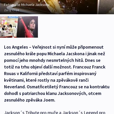
Fotografie Michaela Jacksona
Zdroj:
ČT24
Los Angeles – Veřejnost si nyní může připomenout
zesnulého krále popu Michaela Jacskona i jinak než
pomocí jeho mnohdy nesmrtelných hitů. Dnes se
totiž na trhu objeví další možnost. Francouz Franck
Rouas v Kalifornii představí parfém inspirovaný
květinami, které rostly na zpěvákově ranči
Neverland. Osmatřicetiletý Francouz se na kontraktu
dohodl s patriarchou klanu Jacksonových, otcem
zesnulého zpěváka Joem.
Jackson´s Tribute pro muže a Jackson´s Legend pro