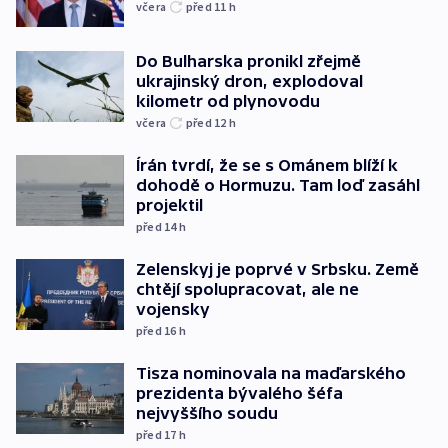
včera
před 11
h
Do Bulharska pronikl zřejmě
ukrajinský dron, explodoval
kilometr od plynovodu
včera
před 12
h
Írán tvrdí, že se s Ománem blíží k
dohodě o Hormuzu. Tam loď zasáhl
projektil
před 14
h
Zelenskyj je poprvé v Srbsku. Země
chtějí spolupracovat, ale ne
vojensky
před 16
h
Tisza nominovala na maďarského
prezidenta bývalého šéfa
nejvyššího soudu
před 17
h