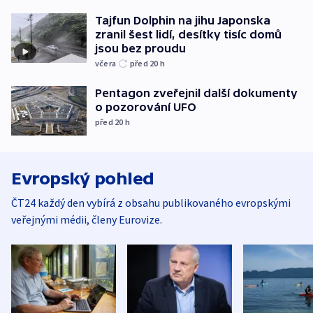
Tajfun Dolphin na jihu Japonska
zranil šest lidí, desítky tisíc domů
jsou bez proudu
včera
před 20
h
Pentagon zveřejnil další dokumenty
o pozorování UFO
před 20
h
Evropský pohled
ČT24 každý den vybírá z obsahu publikovaného evropskými
veřejnými médii, členy Eurovize.