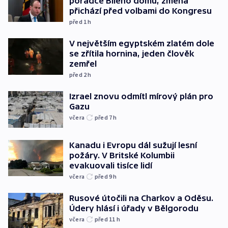
poradce Bílého domu, změna
přichází před volbami do Kongresu
před 1
h
V největším egyptském zlatém dole
se zřítila hornina, jeden člověk
zemřel
před 2
h
Izrael znovu odmítl mírový plán pro
Gazu
včera
před 7
h
Kanadu i Evropu dál sužují lesní
požáry. V Britské Kolumbii
evakuovali tisíce lidí
včera
před 9
h
Rusové útočili na Charkov a Oděsu.
Údery hlásí i úřady v Bělgorodu
včera
před 11
h