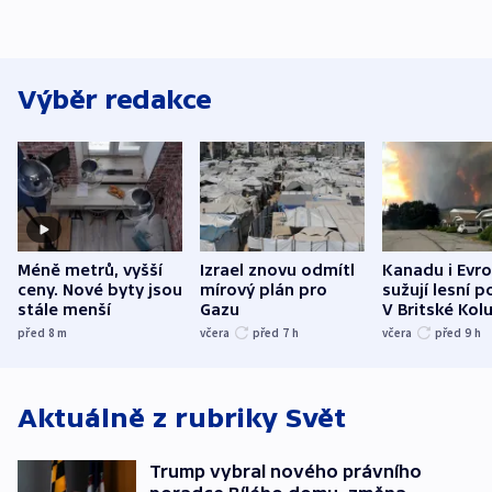
Výběr redakce
Méně metrů, vyšší
Izrael znovu odmítl
Kanadu i Evro
ceny. Nové byty jsou
mírový plán pro
sužují lesní p
stále menší
Gazu
V Britské Kol
evakuovali tis
před 8
m
včera
před 7
h
včera
před 9
h
Aktuálně z rubriky
Svět
Trump vybral nového právního