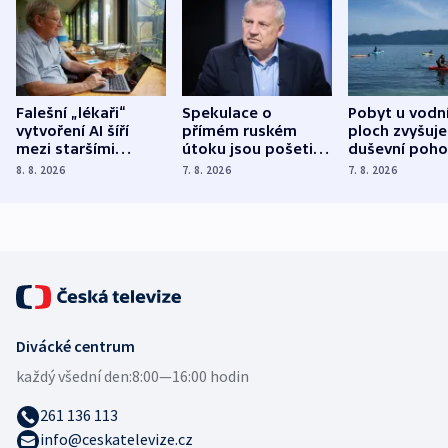
Falešní „lékaři“
Spekulace o
Pobyt u vodn
vytvoření AI šíří
přímém ruském
ploch zvyšuje
mezi staršími
útoku jsou pošetilé,
duševní poho
Poláky nebezpečné
míní estonský
ukázala
8. 8. 2026
7. 8. 2026
7. 8. 2026
zdravotní rady
bezpečnostní
mezinárodní 
expert
Divácké centrum
každý všední den:
8:00—16:00 hodin
261 136 113
info@ceskatelevize.cz