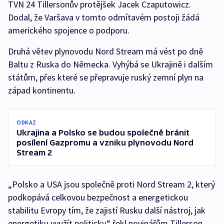
TVN 24 Tillersonův protějšek Jacek Czaputowicz.
Dodal, že Varšava v tomto odmítavém postoji žádá
amerického spojence o podporu.
Druhá větev plynovodu Nord Stream má vést po dně
Baltu z Ruska do Německa. Vyhýbá se Ukrajině i dalším
státům, přes které se přepravuje ruský zemní plyn na
západ kontinentu.
ODKAZ
Ukrajina a Polsko se budou společně bránit
posílení Gazpromu a vzniku plynovodu Nord
Stream 2
„Polsko a USA jsou společně proti Nord Stream 2, který
podkopává celkovou bezpečnost a energetickou
stabilitu Evropy tím, že zajistí Rusku další nástroj, jak
energetiku využít politicky,“ řekl novinářům Tillerson.