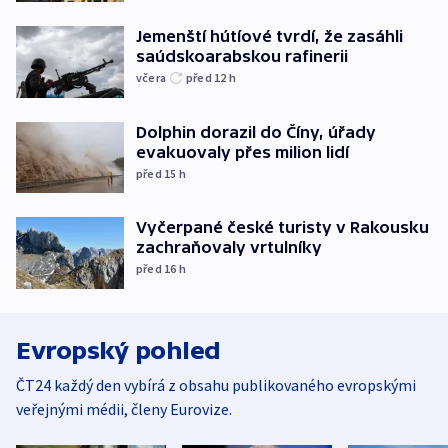
Jemenští hútíové tvrdí, že zasáhli
saúdskoarabskou rafinerii
včera
před 12
h
Dolphin dorazil do Číny, úřady
evakuovaly přes milion lidí
před 15
h
Vyčerpané české turisty v Rakousku
zachraňovaly vrtulníky
před 16
h
Evropský pohled
ČT24 každý den vybírá z obsahu publikovaného evropskými
veřejnými médii, členy Eurovize.