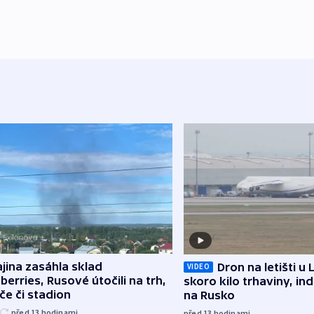
jina zasáhla sklad
Dron na letišti u 
VIDEO
berries, Rusové útočili na trh,
skoro kilo trhaviny, ind
če či stadion
na Rusko
před 13
hodinami
před 13
hodinami