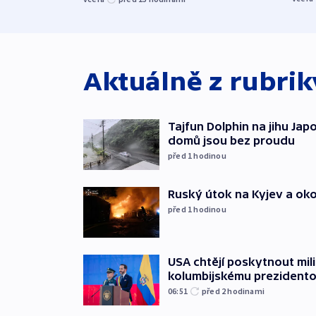
Aktuálně z rubri
Tajfun Dolphin na jihu Japon
domů jsou bez proudu
před 1
hodinou
Ruský útok na Kyjev a okolí 
před 1
hodinou
USA chtějí poskytnout mi
kolumbijskému prezidento
06:51
před 2
hodinami