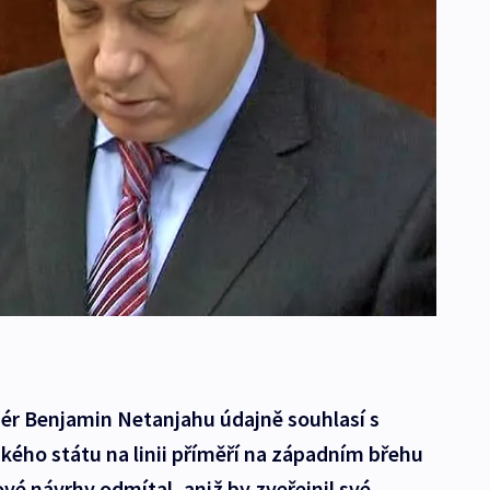
iér Benjamin Netanjahu údajně souhlasí s
kého státu na linii příměří na západním břehu
é návrhy odmítal, aniž by zveřejnil své