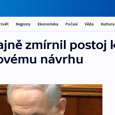
Svět
Regiony
Ekonomika
Počasí
Věda
Kultura
jně zmírnil postoj 
ovému návrhu