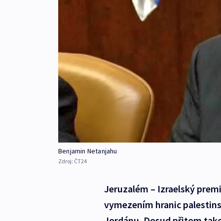
Benjamin Netanjahu
Zdroj:
ČT24
Jeruzalém – Izraelský prem
vymezením hranic palestins
Jordánu. Dosud přitom takov