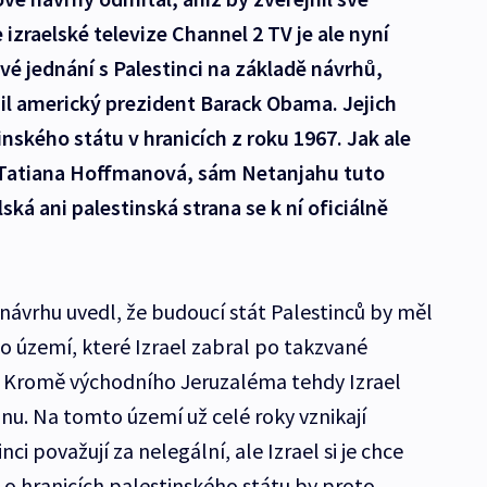
 izraelské televize Channel 2 TV je ale nyní
vé jednání s Palestinci na základě návrhů,
žil americký prezident Barack Obama. Jejich
inského státu v hranicích z roku 1967. Jak ale
 Tatiana Hoffmanová, sám Netanjahu tuto
ská ani palestinská strana se k ní oficiálně
vrhu uvedl, že budoucí stát Palestinců by měl
o území, které Izrael zabral po takzvané
7. Kromě východního Jeruzaléma tehdy Izrael
nu. Na tomto území už celé roky vznikají
ci považují za nelegální, ale Izrael si je chce
o hranicích palestinského státu by proto