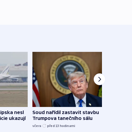
Lipska nesl
Soud nařídil zastavit stavbu
Žido
icie ukazují
Trumpova tanečního sálu
břehu
kriti
včera
před 13
hodinami
před 1