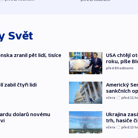
ky
Svět
ska zranil pět lidí, tisíce
USA chtějí o
roku, píše B
před 8
hodinami
zabil čtyři lidi
Americký Sen
sankčních op
včera
před 11
h
liardu dolarů novému
Ukrajina zasá
vi
trh, hasiče č
včera
před 13
h