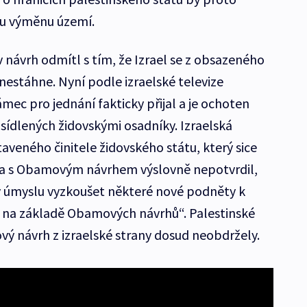
u výměnu území.
ávrh odmítl s tím, že Izrael se z obsazeného
estáhne. Nyní podle izraelské televize
ec pro jednání fakticky přijal a je ochoten
sídlených židovskými osadníky. Izraelská
taveného činitele židovského státu, který sice
ra s Obamovým návrhem výslovně nepotvrdil,
á v úmyslu vyzkoušet některé nové podněty k
na základě Obamových návrhů“. Palestinské
vý návrh z izraelské strany dosud neobdržely.