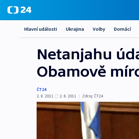
Hlavní události
Ukrajina
Volby
Domácí
Netanjahu úda
Obamově mír
ČT24
2. 8. 2011
2. 8. 2011
|
Zdroj:
ČT24