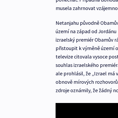
musela zahrnovat vzájemno
Netanjahu původně Obamův n
území na západ od Jordánu n
izraelský premiér Obamův rám
přistoupit k výměně území o
televize citovala vysoce pos
souhlas izraelského premié
ale prohlásil, že „Izrael m
obnově mírových rozhovorů 
zdroje oznámily, že žádný no