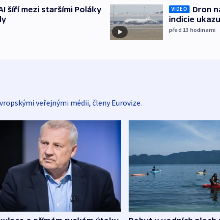
AI šíří mezi staršími Poláky
Dron na
VIDEO
dy
indicie ukazu
před 13
hodinami
vropskými veřejnými médii, členy Eurovize.