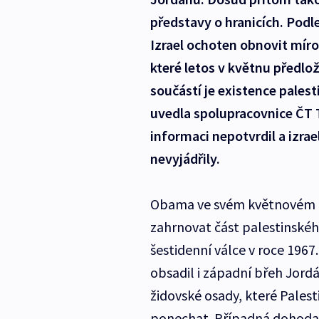
představy o hranicích. Podle
Izrael ochoten obnovit míro
které letos v květnu předlo
součástí je existence palest
uvedla spolupracovnice ČT
informaci nepotvrdil a izrael
nevyjádřily.
Obama ve svém květnovém ná
zahrnovat část palestinskéh
šestidenní válce v roce 196
obsadil i západní břeh Jordá
židovské osady, které Palestin
ponechat. Případná dohoda 