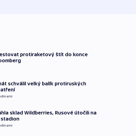
testovat protiraketový štít do konce
loomberg
át schválil velký balík protiruských
atření
odinami
hla sklad Wildberries, Rusové útočili na
i stadion
odinami