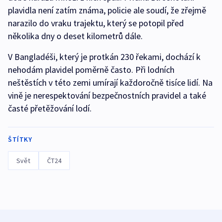
plavidla není zatím známa, policie ale soudí, že zřejmě
narazilo do vraku trajektu, který se potopil před
několika dny o deset kilometrů dále.
V Bangladéši, který je protkán 230 řekami, dochází k
nehodám plavidel poměrně často. Při lodních
neštěstích v této zemi umírají každoročně tisíce lidí. Na
vině je nerespektování bezpečnostních pravidel a také
časté přetěžování lodí.
ŠTÍTKY
Svět
ČT24