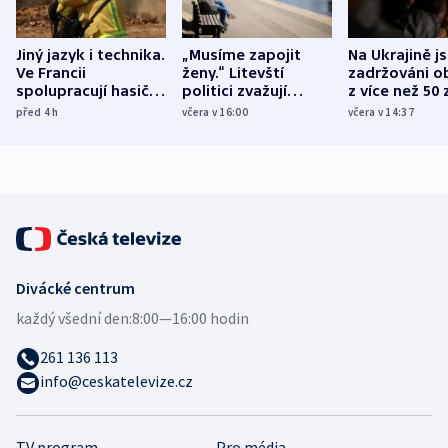
Jiný jazyk i technika.
„Musíme zapojit
Na Ukrajině j
Ve Francii
ženy.“ Litevští
zadržováni o
spolupracují hasiči z
politici zvažují
z více než 50 
různých zemí
dohodu o
Bojovali na s
před 4
h
včera v 16:00
včera v 14:37
demografii
Ruska
Divácké centrum
každý všední den:
8:00—16:00 hodin
261 136 113
info@ceskatelevize.cz
TV program
Pro média