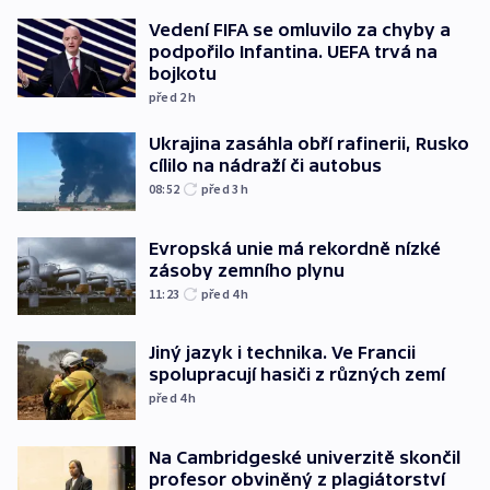
Vedení FIFA se omluvilo za chyby a
podpořilo Infantina. UEFA trvá na
bojkotu
před 2
h
Ukrajina zasáhla obří rafinerii, Rusko
cílilo na nádraží či autobus
08:52
před 3
h
Evropská unie má rekordně nízké
zásoby zemního plynu
11:23
před 4
h
Jiný jazyk i technika. Ve Francii
spolupracují hasiči z různých zemí
před 4
h
Na Cambridgeské univerzitě skončil
profesor obviněný z plagiátorství