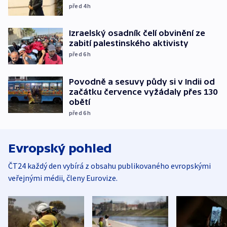
před 4
h
Izraelský osadník čelí obvinění ze
zabití palestinského aktivisty
před 6
h
Povodně a sesuvy půdy si v Indii od
začátku července vyžádaly přes 130
obětí
před 6
h
Evropský pohled
ČT24 každý den vybírá z obsahu publikovaného evropskými
veřejnými médii, členy Eurovize.