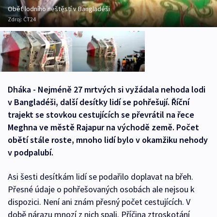
Oběť lodního neštěstí v Bangladéši
Zdroj:
ČT24
Dháka - Nejméně 27 mrtvých si vyžádala nehoda lodi
v Bangladéši, další desítky lidí se pohřešují. Říční
trajekt se stovkou cestujících se převrátil na řece
Meghna ve městě Rajapur na východě země. Počet
obětí stále roste, mnoho lidí bylo v okamžiku nehody
v podpalubí.
Asi šesti desítkám lidí se podařilo doplavat na břeh.
Přesné údaje o pohřešovaných osobách ale nejsou k
dispozici. Není ani znám přesný počet cestujících. V
době nárazu mnozí z nich spali. Příčina ztroskotání