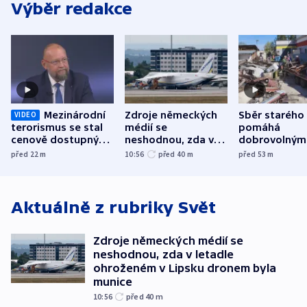
Výběr redakce
Mezinárodní
Zdroje německých
Sběr starého
VIDEO
terorismus se stal
médií se
pomáhá
cenově dostupným,
neshodnou, zda v
dobrovolným
varuje Bartošek
letadle ohroženém
hasičům fina
před 22
m
10:56
před 40
m
před 53
m
v Lipsku dronem
techniku i ak
byla munice
Aktuálně z rubriky
Svět
Zdroje německých médií se
neshodnou, zda v letadle
ohroženém v Lipsku dronem byla
munice
10:56
před 40
m