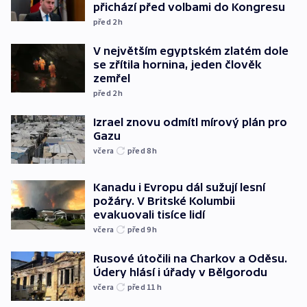
přichází před volbami do Kongresu
před 2
h
V největším egyptském zlatém dole
se zřítila hornina, jeden člověk
zemřel
před 2
h
Izrael znovu odmítl mírový plán pro
Gazu
včera
před 8
h
Kanadu i Evropu dál sužují lesní
požáry. V Britské Kolumbii
evakuovali tisíce lidí
včera
před 9
h
Rusové útočili na Charkov a Oděsu.
Údery hlásí i úřady v Bělgorodu
včera
před 11
h