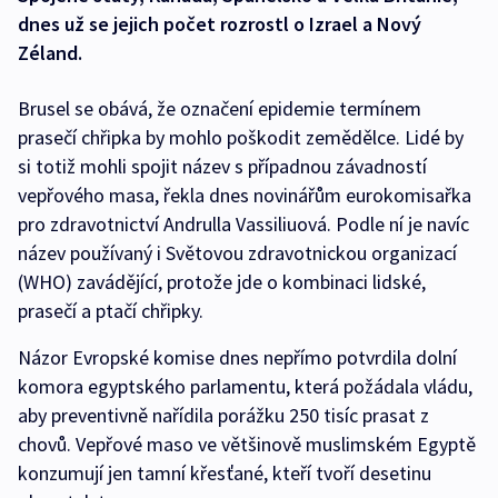
dnes už se jejich počet rozrostl o Izrael a Nový
Zéland.
Brusel se obává, že označení epidemie termínem
prasečí chřipka by mohlo poškodit zemědělce. Lidé by
si totiž mohli spojit název s případnou závadností
vepřového masa, řekla dnes novinářům eurokomisařka
pro zdravotnictví Andrulla Vassiliuová. Podle ní je navíc
název používaný i Světovou zdravotnickou organizací
(WHO) zavádějící, protože jde o kombinaci lidské,
prasečí a ptačí chřipky.
Názor Evropské komise dnes nepřímo potvrdila dolní
komora egyptského parlamentu, která požádala vládu,
aby preventivně nařídila porážku 250 tisíc prasat z
chovů. Vepřové maso ve většinově muslimském Egyptě
konzumují jen tamní křesťané, kteří tvoří desetinu