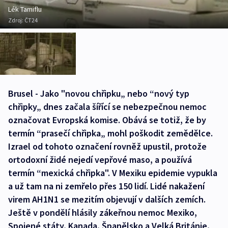
Lék Tamiflu
Zdroj:
ČT24
Brusel - Jako "novou chřipku„ nebo “nový typ
chřipky„ dnes začala šířící se nebezpečnou nemoc
označovat Evropská komise. Obává se totiž, že by
termín “prasečí chřipka„ mohl poškodit zemědělce.
Izrael od tohoto označení rovněž upustil, protože
ortodoxní židé nejedí vepřové maso, a používá
termín “mexická chřipka". V Mexiku epidemie vypukla
a už tam na ni zemřelo přes 150 lidí. Lidé nakažení
virem AH1N1 se mezitím objevují v dalších zemích.
Ještě v pondělí hlásily zákeřnou nemoc Mexiko,
Spojené státy, Kanada, Španělsko a Velká Británie,