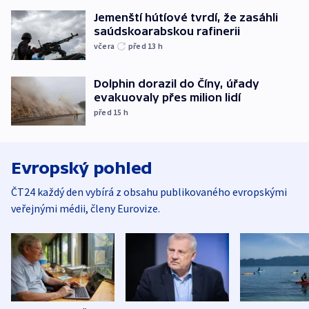
Jemenští hútíové tvrdí, že zasáhli
saúdskoarabskou rafinerii
včera
před 13
h
Dolphin dorazil do Číny, úřady
evakuovaly přes milion lidí
před 15
h
Evropský pohled
ČT24 každý den vybírá z obsahu publikovaného evropskými
veřejnými médii, členy Eurovize.