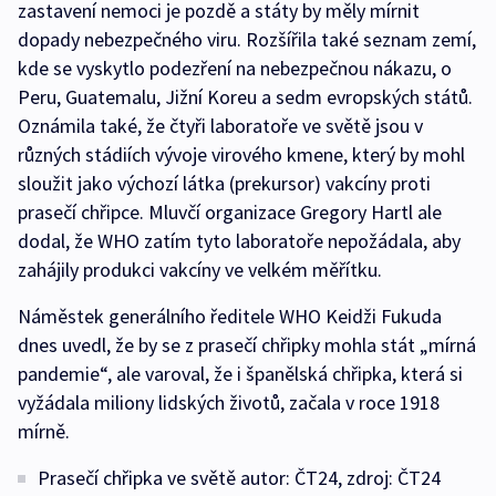
zastavení nemoci je pozdě a státy by měly mírnit
dopady nebezpečného viru. Rozšířila také seznam zemí,
kde se vyskytlo podezření na nebezpečnou nákazu, o
Peru, Guatemalu, Jižní Koreu a sedm evropských států.
Oznámila také, že čtyři laboratoře ve světě jsou v
různých stádiích vývoje virového kmene, který by mohl
sloužit jako výchozí látka (prekursor) vakcíny proti
prasečí chřipce. Mluvčí organizace Gregory Hartl ale
dodal, že WHO zatím tyto laboratoře nepožádala, aby
zahájily produkci vakcíny ve velkém měřítku.
Náměstek generálního ředitele WHO Keidži Fukuda
dnes uvedl, že by se z prasečí chřipky mohla stát „mírná
pandemie“, ale varoval, že i španělská chřipka, která si
vyžádala miliony lidských životů, začala v roce 1918
mírně.
Prasečí chřipka ve světě autor: ČT24, zdroj: ČT24