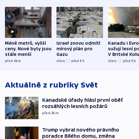
Méně metrů, vyšší
Izrael znovu odmítl
Kanadu i Evro
ceny. Nové byty jsou
mírový plán pro
sužují lesní p
stále menší
Gazu
V Britské Kol
evakuovali tis
před 46
m
včera
před 8
h
včera
před 9
h
Aktuálně z rubriky
Svět
Kanadské úřady hlásí první oběť
rozsáhlých lesních požárů
před 26
m
Trump vybral nového právního
poradce Bílého domu, změna