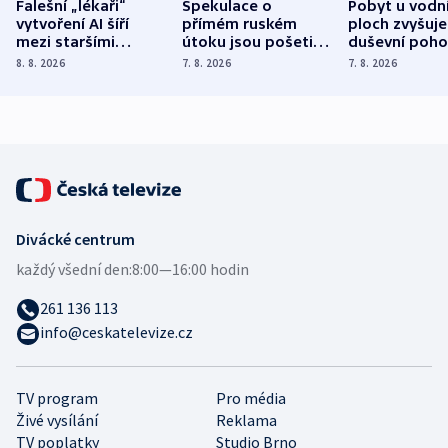
Falešní „lékaři“
Spekulace o
Pobyt u vodn
vytvoření AI šíří
přímém ruském
ploch zvyšuje
mezi staršími
útoku jsou pošetilé,
duševní poho
Poláky nebezpečné
míní estonský
ukázala
8. 8. 2026
7. 8. 2026
7. 8. 2026
zdravotní rady
bezpečnostní
mezinárodní 
expert
Divácké centrum
každý všední den:
8:00—16:00 hodin
261 136 113
info@ceskatelevize.cz
TV program
Pro média
Živé vysílání
Reklama
TV poplatky
Studio Brno