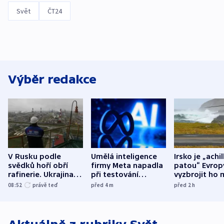
Svět
ČT24
Výběr redakce
V Rusku podle
Umělá inteligence
Irsko je „achi
svědků hoří obří
firmy Meta napadla
patou“ Evrop
rafinerie. Ukrajina
při testování
vyzbrojit ho 
hlásí oběti
systém jiné
Francie
08:52
právě teď
před 4
m
před 2
h
společnosti