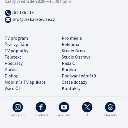
každý všední den:
8:00—16:00 hodin
261 136 113
info@ceskatelevize.cz
TV program
Pro média
Živé vysílání
Reklama
TV poplatky
Studio Brno
Teletext
Studio Ostrava
Podcasty
Rada ČT
Počasí
Kariéra
E-shop
Podávání námětů
Mobilní a TV aplikace
Časté dotazy
Vše o ČT
Kontakty
Instagram
Facebook
YouTube
X
Threads