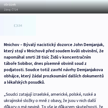
obrázek
Zdroj:
ČT24
Mnichov – Bývalý nacistický dozorce John Demjanjuk,
který stojí v Mnichově před soudem kvůli obvinění, že
napomáhal smrti 28 tisíc Židů v koncentračním
táboře Sobibor, dnes písemně obvinil soud z
podjatosti. Soudce totiž zavrhl návrhy Demjanjukova
obhájce, který žádal prozkoumání dalších dokumentů
a lékařských posudků.
„Soudci zatajují izraelské, americké, polské, ruské a
ukrajinské složky o mně z obavy, že jsou v nich další
důkazy o mé nevině. To vše je důkazem skutečnosti, že