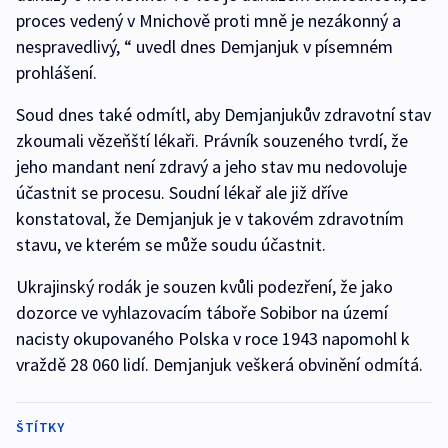
proces vedený v Mnichově proti mně je nezákonný a
nespravedlivý, “ uvedl dnes Demjanjuk v písemném
prohlášení.
Soud dnes také odmítl, aby Demjanjukův zdravotní stav
zkoumali vězeňští lékaři. Právník souzeného tvrdí, že
jeho mandant není zdravý a jeho stav mu nedovoluje
účastnit se procesu. Soudní lékař ale již dříve
konstatoval, že Demjanjuk je v takovém zdravotním
stavu, ve kterém se může soudu účastnit.
Ukrajinský rodák je souzen kvůli podezření, že jako
dozorce ve vyhlazovacím táboře Sobibor na území
nacisty okupovaného Polska v roce 1943 napomohl k
vraždě 28 060 lidí. Demjanjuk veškerá obvinění odmítá.
ŠTÍTKY