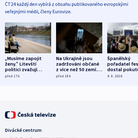
ČT24 každý den vybírá z obsahu publikovaného evropskými
veřejnými médii, členy Eurovize.
„Musíme zapojit
Na Ukrajině jsou
Španělský
ženy.“ Litevští
zadržováni občané
pořadatel fes
politici zvažují
z více než 50 zemí.
dostal pokut
dohodu o
Bojovali na straně
nekalé prakti
před 17
h
před 18
h
4. 8. 2026
demografii
Ruska
Divácké centrum