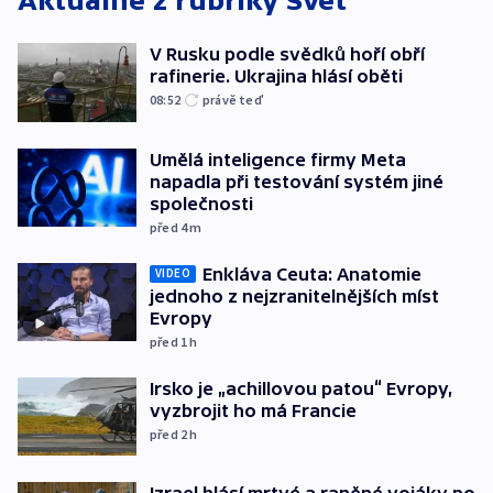
Aktuálně z rubriky
Svět
V Rusku podle svědků hoří obří
rafinerie. Ukrajina hlásí oběti
08:52
právě teď
Umělá inteligence firmy Meta
napadla při testování systém jiné
společnosti
před 4
m
Enkláva Ceuta: Anatomie
VIDEO
jednoho z nejzranitelnějších míst
Evropy
před 1
h
Irsko je „achillovou patou“ Evropy,
vyzbrojit ho má Francie
před 2
h