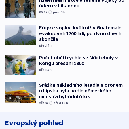
Izrael hlásí mrtvé a raněné vojáky po
úderu v Libanonu
06:02
před 3
h
Erupce sopky, kvůli níž v Guatemale
evakuovali 1700 lidí, po dvou dnech
skončila
před 4
h
Počet obětí rychle se šířící eboly v
Kongu přesáhl 1800
před 5
h
Srážka nákladního letadla s dronem
u Lipska byla podle německého
ministra hybridní útok
včera
před 11
h
Evropský pohled