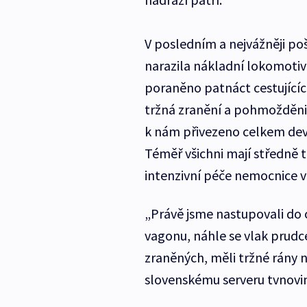
V posledním a nejvážněji p
narazila nákladní lokomotiv
poraněno patnáct cestujícíc
tržná zranění a pohmožděnin
k nám přivezeno celkem devět
Téměř všichni mají středně t
intenzivní péče nemocnice v
„Právě jsme nastupovali do 
vagonu, náhle se vlak prudce
zraněných, měli tržné rány n
slovenskému serveru tvnoviny