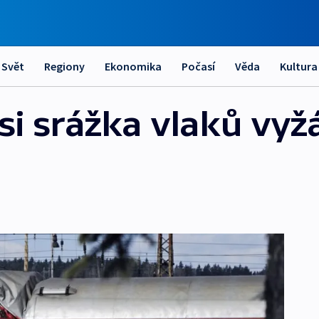
Svět
Regiony
Ekonomika
Počasí
Věda
Kultura
i srážka vlaků vyžá