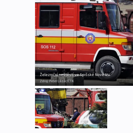
Železniční neštěstí ve Spišské Nové Vsi
Zdroj:
Peter Lázár/ČTK