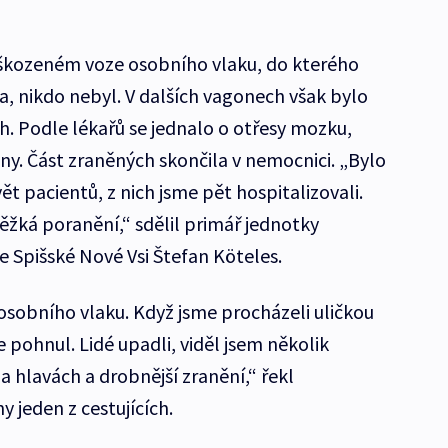
oškozeném voze osobního vlaku, do kterého
a, nikdo nebyl. V dalších vagonech však bylo
h. Podle lékařů se jednalo o otřesy mozku,
y. Část zraněných skončila v nemocnici. „Bylo
 pacientů, z nich jsme pět hospitalizovali.
ěžká poranění,“ sdělil primář jednotky
e Spišské Nové Vsi Štefan Köteles.
osobního vlaku. Když jsme procházeli uličkou
 pohnul. Lidé upadli, viděl jsem několik
a hlavách a drobnější zranění,“ řekl
 jeden z cestujících.