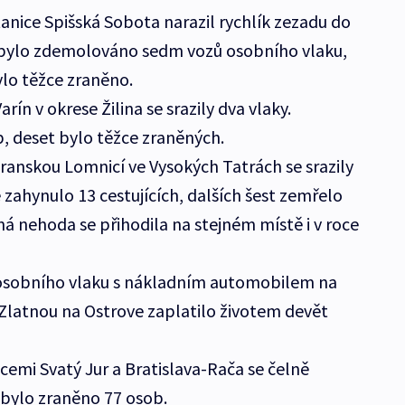
anice Spišská Sobota narazil rychlík zezadu do
 bylo zdemolováno sedm vozů osobního vlaku,
lo těžce zraněno.
Varín v okrese Žilina se srazily dva vlaky.
, deset bylo těžce zraněných.
transkou Lomnicí ve Vysokých Tatrách se srazily
 zahynulo 13 cestujících, dalších šest zemřelo
á nehoda se přihodila na stejném místě i v roce
 osobního vlaku s nákladním automobilem na
latnou na Ostrove zaplatilo životem devět
icemi Svatý Jur a Bratislava-Rača se čelně
ě bylo zraněno 77 osob.