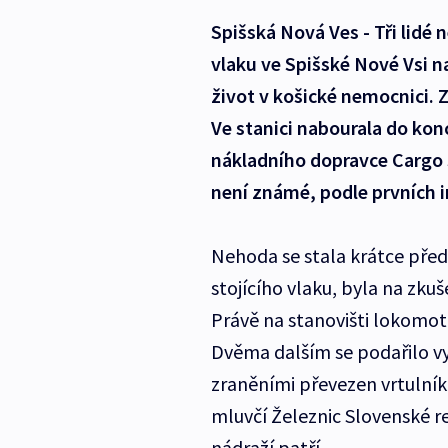
Spišská Nová Ves - Tři lidé 
vlaku ve Spišské Nové Vsi n
život v košické nemocnici. Z
Ve stanici nabourala do kon
nákladního dopravce Cargo S
není známé, podle prvních i
Nehoda se stala krátce pře
stojícího vlaku, byla na zkuš
Právě na stanovišti lokomotiv
Dvěma dalším se podařilo vy
zraněními převezen vrtulník
mluvčí Železnic Slovenské re
nádraží patří.