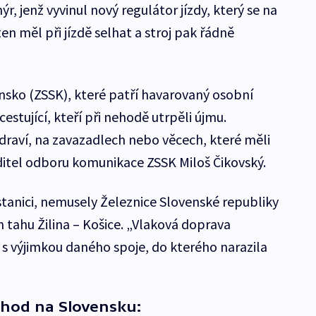
ýr, jenž vyvinul nový regulátor jízdy, který se na
en měl při jízdě selhat a stroj pak řádně
nsko (ZSSK), které patří havarovaný osobní
estující, kteří při nehodě utrpěli újmu.
draví, na zavazadlech nebo věcech, které měli
ředitel odboru komunikace ZSSK Miloš Čikovský.
stanici, nemusely Železnice Slovenské republiky
 tahu Žilina – Košice. „Vlaková doprava
s výjimkou daného spoje, do kterého narazila
ehod na Slovensku: