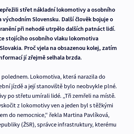
nepřežili střet nákladní lokomotivy a osobního
a východním Slovensku. Další člověk bojuje o
ranění při nehodě utrpělo dalších patnáct lidí.
ce stojícího osobního vlaku lokomotiva
lovakia. Proč vjela na obsazenou kolej, zatím
nformací jí zřejmě selhala brzda.
d polednem. Lokomotiva, která narazila do
ební jízdě a její stanoviště bylo neobvykle plné.
y po střetu umírali lidé. „Tři zemřeli na místě.
skočit z lokomotivy ven a jeden byl s těžkými
em do nemocnice,“ řekla Martina Pavlíková,
publiky (ŽSR), správce infrastruktury, kterému