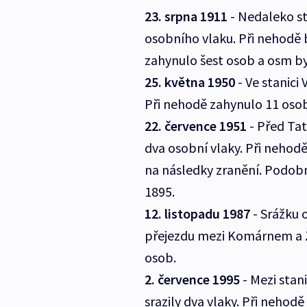
23. srpna 1911
- Nedaleko st
osobního vlaku. Při nehodě
zahynulo šest osob a osm by
25. května 1950
- Ve stanici 
Při nehodě zahynulo 11 osob
22. července 1951
- Před Ta
dva osobní vlaky. Při nehodě
na následky zranění. Podobn
1895.
12. listopadu 1987
- Srážku
přejezdu mezi Komárnem a Z
osob.
2. července 1995
- Mezi stan
srazily dva vlaky. Při nehod