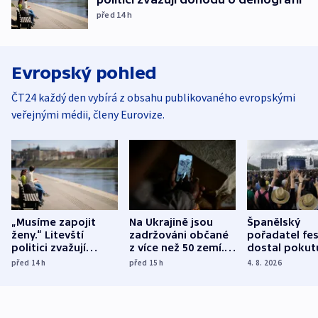
před 14
h
Evropský pohled
ČT24 každý den vybírá z obsahu publikovaného evropskými
veřejnými médii, členy Eurovize.
„Musíme zapojit
Na Ukrajině jsou
Španělský
ženy.“ Litevští
zadržováni občané
pořadatel fes
politici zvažují
z více než 50 zemí.
dostal pokut
dohodu o
Bojovali na straně
nekalé prakti
před 14
h
před 15
h
4. 8. 2026
demografii
Ruska