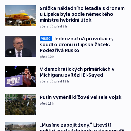
Srážka nákladního letadla s dronem
u Lipska byla podle německého
ministra hybridní útok
včera
před 7
h
Jednoznačná provokace,
VIDEO
soudí o dronu u Lipska Žáček.
Podezřívá Rusko
před 10
h
V demokratických primárkách v
Michiganu zvítězil El-Sayed
včera
před 12
h
Putin vyměnil klíčové velitele vojsk
před 13
h
„Musíme zapojit ženy.“ Litevští
politici zvažují dohodu o demografii