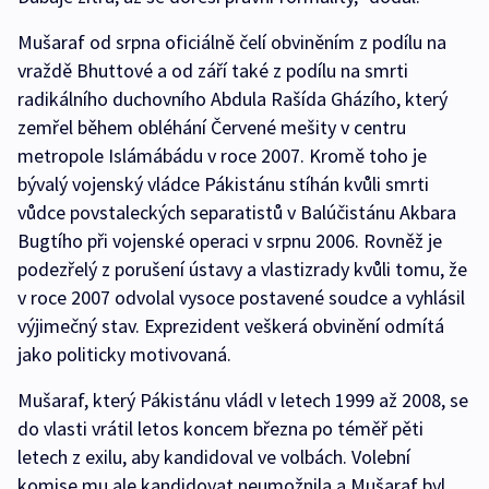
Mušaraf od srpna oficiálně čelí obviněním z podílu na
vraždě Bhuttové a od září také z podílu na smrti
radikálního duchovního Abdula Rašída Gházího, který
zemřel během obléhání Červené mešity v centru
metropole Islámábádu v roce 2007. Kromě toho je
bývalý vojenský vládce Pákistánu stíhán kvůli smrti
vůdce povstaleckých separatistů v Balúčistánu Akbara
Bugtího při vojenské operaci v srpnu 2006. Rovněž je
podezřelý z porušení ústavy a vlastizrady kvůli tomu, že
v roce 2007 odvolal vysoce postavené soudce a vyhlásil
výjimečný stav. Exprezident veškerá obvinění odmítá
jako politicky motivovaná.
Mušaraf, který Pákistánu vládl v letech 1999 až 2008, se
do vlasti vrátil letos koncem března po téměř pěti
letech z exilu, aby kandidoval ve volbách. Volební
komise mu ale kandidovat neumožnila a Mušaraf byl