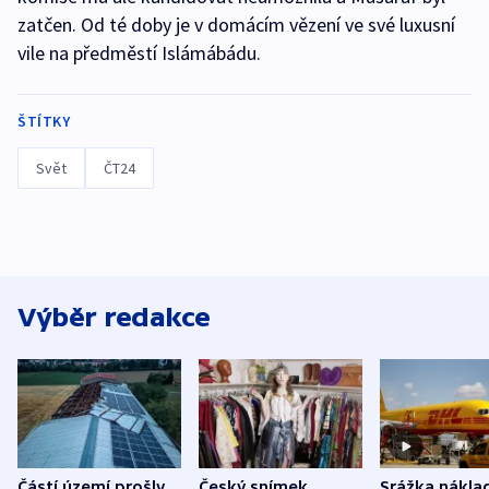
zatčen. Od té doby je v domácím vězení ve své luxusní
vile na předměstí Islámábádu.
ŠTÍTKY
Svět
ČT24
Výběr redakce
Částí území prošly
Český snímek
Srážka nákla