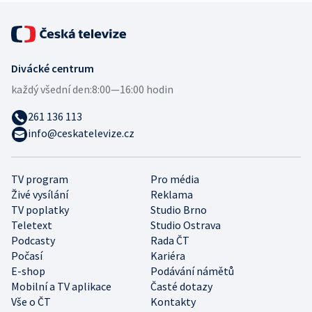
Divácké centrum
každý všední den:
8:00—16:00 hodin
261 136 113
info@ceskatelevize.cz
TV program
Pro média
Živé vysílání
Reklama
TV poplatky
Studio Brno
Teletext
Studio Ostrava
Podcasty
Rada ČT
Počasí
Kariéra
E-shop
Podávání námětů
Mobilní a TV aplikace
Časté dotazy
Vše o ČT
Kontakty