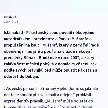
obrázek
Zdroj:
ČT24
Islámábád - Pákistánský soud povolil někdejšímu
autoritářskému prezidentovi Parvízi Mušarafovi
propuštění na kauci. Mušaraf, který v zemi čelí řadě
obvinění, mimo jiné z podílu na vraždě někdejší
premiérky Bénazír Bhuttové v roce 2007, a který
takřka šest měsíců pobývá v domácím vězení, tak
podle svých právníků teď může opustit Pákistán a
odletět do Dubaje.
„Vězeňský personál přítomný v jeho domě si, jakmile
dostane soudní příkaz, zabalí a odejde,“ prohlásil
exprezidentův právník. „Mušaraf může odletět do
Dubaje zítra, až se dořeší právní formality,“ dodal.