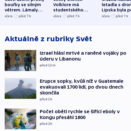
bouřky se silným
Volklore má
letadla s dr
větrem. Lámaly
studentského
Lipska byla p
stromy a poničily
Oscara, zabojuje o
německého mi
včera
před 7
h
včera
před 7
h
včera
před 7
h
střechu
cenu za krátký film
hybridní útok
Aktuálně z rubriky
Svět
Izrael hlásí mrtvé a raněné vojáky po
úderu v Libanonu
před 12
m
Erupce sopky, kvůli níž v Guatemale
evakuovali 1700 lidí, po dvou dnech
skončila
před 1
h
Počet obětí rychle se šířící eboly v
Kongu přesáhl 1800
před 2
h