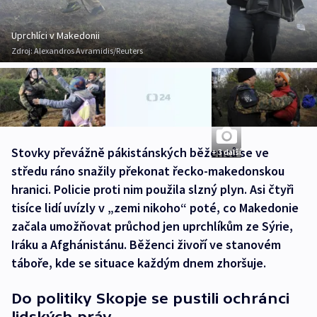
Uprchlíci v Makedonii
Zdroj:
Alexandros Avramidis/Reuters
Stovky převážně pákistánských běženců se ve
+ 3 další
středu ráno snažily překonat řecko-makedonskou
hranici. Policie proti nim použila slzný plyn. Asi čtyři
tisíce lidí uvízly v „zemi nikoho“ poté, co Makedonie
začala umožňovat průchod jen uprchlíkům ze Sýrie,
Iráku a Afghánistánu. Běženci živoří ve stanovém
táboře, kde se situace každým dnem zhoršuje.
Do politiky Skopje se pustili ochránci
lidských práv