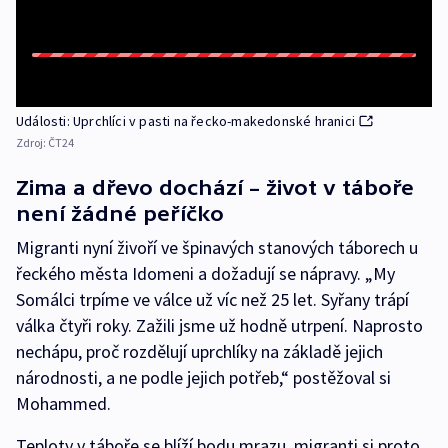
Události: Uprchlíci v pasti na řecko-makedonské hranici
Zdroj:
ČT24
Zima a dřevo dochází – život v táboře
není žádné peříčko
Migranti nyní živoří ve špinavých stanových táborech u
řeckého města Idomeni a dožadují se nápravy. „My
Somálci trpíme ve válce už víc než 25 let. Syřany trápí
válka čtyři roky. Zažili jsme už hodně utrpení. Naprosto
nechápu, proč rozdělují uprchlíky na základě jejich
národnosti, a ne podle jejich potřeb,“ postěžoval si
Mohammed.
Teploty v táboře se blíží bodu mrazu, migranti si proto