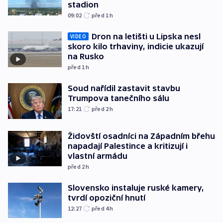
stadion
09:02
před 1
h
Dron na letišti u Lipska nesl
VIDEO
skoro kilo trhaviny, indicie ukazují
na Rusko
před 1
h
Soud nařídil zastavit stavbu
Trumpova tanečního sálu
17:21
před 2
h
Židovští osadníci na Západním břehu
napadají Palestince a kritizují i
vlastní armádu
před 2
h
Slovensko instaluje ruské kamery,
tvrdí opoziční hnutí
12:27
před 4
h