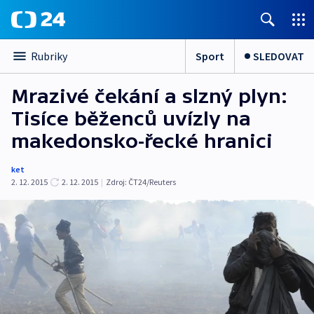
Sport
SLEDOVAT
Rubriky
Mrazivé čekání a slzný plyn:
Tisíce běženců uvízly na
makedonsko-řecké hranici
ket
2. 12. 2015
2. 12. 2015
|
Zdroj:
ČT24/Reuters