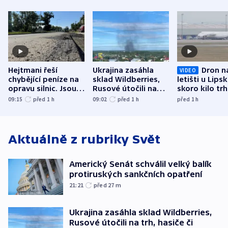
Hejtmani řeší
Ukrajina zasáhla
Dron n
VIDEO
chybějící peníze na
sklad Wildberries,
letišti u Lips
opravu silnic. Jsou
Rusové útočili na
skoro kilo trh
nenárokové, namítá
trh, hasiče či
indicie ukazuj
09:15
před 1
h
09:02
před 1
h
před 1
h
ministerstvo
stadion
Rusko
Aktuálně z rubriky
Svět
Americký Senát schválil velký balík
protiruských sankčních opatření
21:21
před 27
m
Ukrajina zasáhla sklad Wildberries,
Rusové útočili na trh, hasiče či