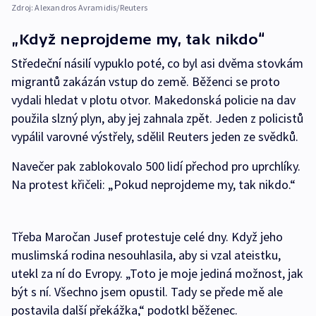
Zdroj:
Alexandros Avramidis/Reuters
„Když neprojdeme my, tak nikdo“
Středeční násilí vypuklo poté, co byl asi dvěma stovkám
migrantů zakázán vstup do země. Běženci se proto
vydali hledat v plotu otvor. Makedonská policie na dav
použila slzný plyn, aby jej zahnala zpět. Jeden z policistů
vypálil varovné výstřely, sdělil Reuters jeden ze svědků.
Navečer pak zablokovalo 500 lidí přechod pro uprchlíky.
Na protest křičeli: „Pokud neprojdeme my, tak nikdo.“
Třeba Maročan Jusef protestuje celé dny. Když jeho
muslimská rodina nesouhlasila, aby si vzal ateistku,
utekl za ní do Evropy. „Toto je moje jediná možnost, jak
být s ní. Všechno jsem opustil. Tady se přede mě ale
postavila další překážka,“ podotkl běženec.