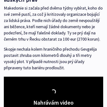
Makedonie si začala před dvěma týdny vybírat, koho do
své země pustí, za což ji kritizovaly organizace bojující
za lidská práva. Podle nich úřady do země nevpouštějí
ani běžence, kteří nemají žádné dokumenty nebo je
podezření, že mají falešné doklady. Ty se prý dají na
černém trhu v Řecku obstarat za 100 eur (2700 korun).
Skopje nechala kolem hraničního přechodu Gevgelija
postavit zhruba osm kilometrů dlouhý a tři metry
vysoký plot. V případě nutnosti jsou prý úřady
připraveny tuto bariéru prodloužit.
Nahrávám video