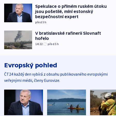
Spekulace o přímém ruském útoku
jsou pošetilé, míní estonský
bezpečnostní expert
před 5
h
V bratislavské rafinerii Slovnaft
hořelo
14:22
před 5
h
Evropský pohled
ČT24 každý den vybírá z obsahu publikovaného evropskými
veřejnými médii, členy Eurovize.