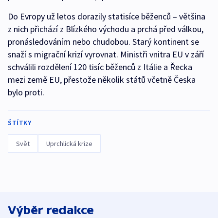
Do Evropy už letos dorazily statisíce běženců – většina
z nich přichází z Blízkého východu a prchá před válkou,
pronásledováním nebo chudobou. Starý kontinent se
snaží s migrační krizí vyrovnat. Ministři vnitra EU v září
schválili rozdělení 120 tisíc běženců z Itálie a Řecka
mezi země EU, přestože několik států včetně Česka
bylo proti.
ŠTÍTKY
Svět
Uprchlická krize
Výběr redakce