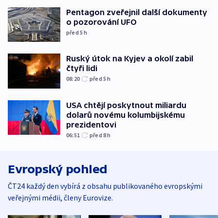
Pentagon zveřejnil další dokumenty
o pozorování UFO
před 5
h
Ruský útok na Kyjev a okolí zabil
čtyři lidi
08:20
před 5
h
USA chtějí poskytnout miliardu
dolarů novému kolumbijskému
prezidentovi
06:51
před 8
h
Evropský pohled
ČT24 každý den vybírá z obsahu publikovaného evropskými
veřejnými médii, členy Eurovize.