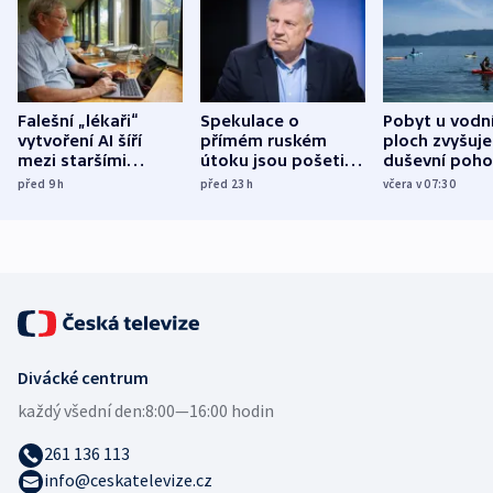
Falešní „lékaři“
Spekulace o
Pobyt u vodn
vytvoření AI šíří
přímém ruském
ploch zvyšuje
mezi staršími
útoku jsou pošetilé,
duševní poho
Poláky nebezpečné
míní estonský
ukázala
před 9
h
před 23
h
včera v 07:30
zdravotní rady
bezpečnostní
mezinárodní 
expert
Divácké centrum
každý všední den:
8:00—16:00 hodin
261 136 113
info@ceskatelevize.cz