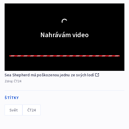
Nahrávám video
Sea Shepherd má poškozenou jednu ze svých lodí
Zdroj:
ČT24
ŠTÍTKY
Svět
ČT24