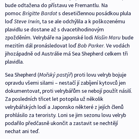
bude odtažena do přístavu ve Fremantlu. Na
pomoc
Brigitte Bardot
s desetičlennou posádkou plula
loď
Steve Irwin
, ta se ale odchýlila a k poškozenému
plavidlu se dostane až s dvacetihodinovým
zpožděním. Velrybáře na japonské lodi
Nisšin Maru
bude
mezitím dál pronásledovat loď
Bob Parker
. Ve vodách
jihozápadně od Austrálie má Sea Shepherd celkem tři
plavidla.
Sea Shepherd (
Mořský pastýř
) proti lovu velryb bojuje
opravdu všemi silami – nestačí jí zabíjení kytovců jen
dokumentovat, proti velrybářům se nebojí použít násilí.
Za posledních třicet let potopila už několik
velrybářských lodí a Japonsko některé z jejích členů
prohlásilo za teroristy. Loni se jim sezonu lovu velryb
podařilo předčasně ukončit a zastavit se nechtějí
nechat ani teď.