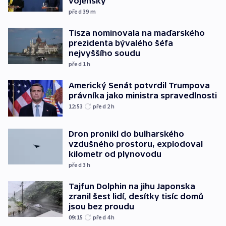
vojensky
před 39
m
Tisza nominovala na maďarského
prezidenta bývalého šéfa
nejvyššího soudu
před 1
h
Americký Senát potvrdil Trumpova
právníka jako ministra spravedlnosti
12:53
před 2
h
Dron pronikl do bulharského
vzdušného prostoru, explodoval
kilometr od plynovodu
před 3
h
Tajfun Dolphin na jihu Japonska
zranil šest lidí, desítky tisíc domů
jsou bez proudu
09:15
před 4
h