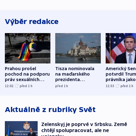
Výběr redakce
Prahou prošel
Tisza nominovala
Americký Sen
pochod na podporu
na maďarského
potvrdil Tru
práv sexuálních
prezidenta
právníka jako
menšin
bývalého šéfa
ministra
12:02
před 1
h
před 1
h
12:53
před 2
h
nejvyššího soudu
spravedlnost
Aktuálně z rubriky
Svět
Zelenskyj je poprvé v Srbsku. Země
chtějí spolupracovat, ale ne