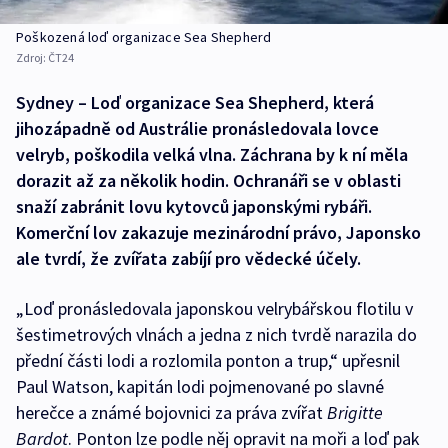
Poškozená loď organizace Sea Shepherd
Zdroj:
ČT24
Sydney – Loď organizace Sea Shepherd, která
jihozápadně od Austrálie pronásledovala lovce
velryb, poškodila velká vlna. Záchrana by k ní měla
dorazit až za několik hodin. Ochranáři se v oblasti
snaží zabránit lovu kytovců japonskými rybáři.
Komerční lov zakazuje mezinárodní právo, Japonsko
ale tvrdí, že zvířata zabíjí pro vědecké účely.
„Loď pronásledovala japonskou velrybářskou flotilu v
šestimetrových vlnách a jedna z nich tvrdě narazila do
přední části lodi a rozlomila ponton a trup,“ upřesnil
Paul Watson, kapitán lodi pojmenované po slavné
herečce a známé bojovnici za práva zvířat
Brigitte
Bardot
. Ponton lze podle něj opravit na moři a loď pak