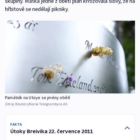
skupiny. Matka jedné z obětí plán kritizovala slovy, že na
hřbitově se nedělají pikniky.
Památník na Utoye se jmény obětí
Zdroj:
Reuters/Norsk Telegrambyra AS
FAKTA
Útoky Breivika 22. července 2011