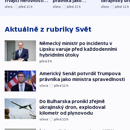
trvající nerovnosti i
právníka jako
ukrajinský dr
společenskou
ministra
explodoval k
včera
před 11
h
včera
před 11
h
včera
před 12
h
atmosféru
spravedlnosti
od plynovod
Aktuálně z rubriky
Svět
Německý ministr po incidentu v
Lipsku varuje před každodenními
hybridními útoky
před 3
h
Americký Senát potvrdil Trumpova
právníka jako ministra spravedlnosti
včera
před 11
h
Do Bulharska pronikl zřejmě
ukrajinský dron, explodoval
kilometr od plynovodu
včera
před 12
h