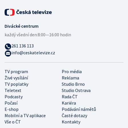
Divácké centrum
každý všední den:
8:00—16:00 hodin
261 136 113
info@ceskatelevize.cz
TV program
Pro média
Živé vysílání
Reklama
TV poplatky
Studio Brno
Teletext
Studio Ostrava
Podcasty
Rada ČT
Počasí
Kariéra
E-shop
Podávání námětů
Mobilní a TV aplikace
Časté dotazy
Vše o ČT
Kontakty