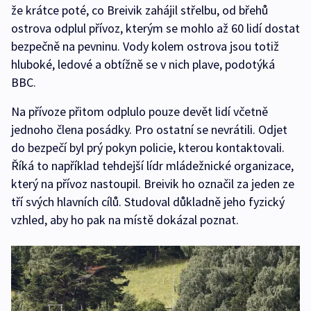
že krátce poté, co Breivik zahájil střelbu, od břehů
ostrova odplul přívoz, kterým se mohlo až 60 lidí dostat
bezpečně na pevninu. Vody kolem ostrova jsou totiž
hluboké, ledové a obtížně se v nich plave, podotýká
BBC.
Na přívoze přitom odplulo pouze devět lidí včetně
jednoho člena posádky. Pro ostatní se nevrátili. Odjet
do bezpečí byl prý pokyn policie, kterou kontaktovali.
Říká to například tehdejší lídr mládežnické organizace,
který na přívoz nastoupil. Breivik ho označil za jeden ze
tří svých hlavních cílů. Studoval důkladně jeho fyzický
vzhled, aby ho pak na místě dokázal poznat.