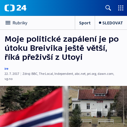
Sport
SLEDOVAT
Rubriky
Moje politické zapálení je po
útoku Breivika ještě větší,
říká přeživší z Utoyi
ire
22. 7. 2017
|
Zdroj:
BBC
,
The Local
,
Independent
,
abc.net
,
pri.org
,
dawn.com
,
vg.no