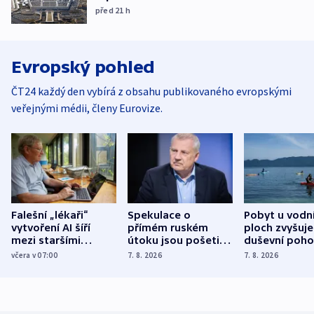
před 21
h
Evropský pohled
ČT24 každý den vybírá z obsahu publikovaného evropskými
veřejnými médii, členy Eurovize.
Falešní „lékaři“
Spekulace o
Pobyt u vodn
vytvoření AI šíří
přímém ruském
ploch zvyšuje
mezi staršími
útoku jsou pošetilé,
duševní poho
Poláky nebezpečné
míní estonský
ukázala
včera v 07:00
7. 8. 2026
7. 8. 2026
zdravotní rady
bezpečnostní
mezinárodní 
expert