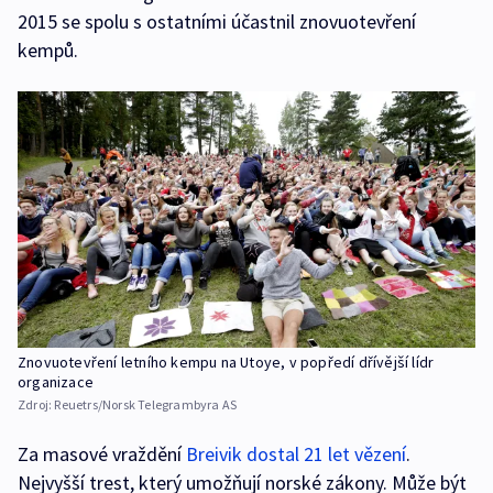
2015 se spolu s ostatními účastnil znovuotevření
kempů.
Znovuotevření letního kempu na Utoye, v popředí dřívější lídr
organizace
Zdroj:
Reuetrs/Norsk Telegrambyra AS
Za masové vraždění
Breivik dostal 21 let vězení
.
Nejvyšší trest, který umožňují norské zákony. Může být