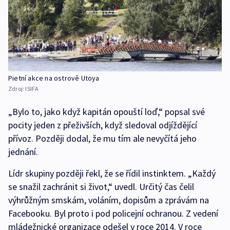
Pietní akce na ostrově Utoya
Zdroj:
ISIFA
„Bylo to, jako když kapitán opouští loď,“ popsal své
pocity jeden z přeživších, když sledoval odjíždějící
přívoz. Později dodal, že mu tím ale nevyčítá jeho
jednání.
Lídr skupiny později řekl, že se řídil instinktem. „Každý
se snažil zachránit si život,“ uvedl. Určitý čas čelil
výhrůžným smskám, voláním, dopisům a zprávám na
Facebooku. Byl proto i pod policejní ochranou. Z vedení
mládežnické organizace odešel v roce 2014. V roce