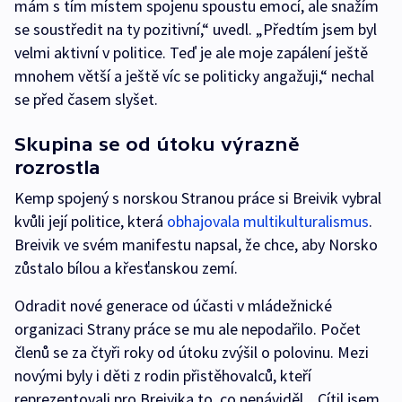
mám s tím místem spojenu spoustu emocí, ale snažím
se soustředit na ty pozitivní,“ uvedl. „Předtím jsem byl
velmi aktivní v politice. Teď je ale moje zapálení ještě
mnohem větší a ještě víc se politicky angažuji,“ nechal
se před časem slyšet.
Skupina se od útoku výrazně
rozrostla
Kemp spojený s norskou Stranou práce si Breivik vybral
kvůli její politice, která
obhajovala multikulturalismus
.
Breivik ve svém manifestu napsal, že chce, aby Norsko
zůstalo bílou a křesťanskou zemí.
Odradit nové generace od účasti v mládežnické
organizaci Strany práce se mu ale nepodařilo. Počet
členů se za čtyři roky od útoku zvýšil o polovinu. Mezi
novými byly i děti z rodin přistěhovalců, kteří
reprezentovali pro Breivika to, co nenáviděl. „Cítil jsem,