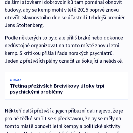
dalšími stovkami dobrovolníků tam pomáhal obnovit
budovy, aby se kemp mohl v létě 2015 poprvé znovu
otevřít. Slavnostního dne se účastnil i tehdejší premiér
Jens Stoltenberg.
Podle některých to bylo ale příliš brzké nebo dokonce
nedůstojné organizovat na tomto místě znovu letní
kemp. S kritikou přišla i řada norských psychiatrů.
Jeden z přeživších plány označil za šokující a nelidské.
ODKAZ
Třetina přeživších Breivikovy útoky trpí
psychickými problémy
Někteří další přeživší a jejich příbuzní dali najevo, že je
pro ně těžké smířit se s představou, že by se měly na
tomto místě obnovit letní kempy a politické aktivity