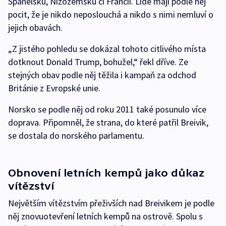
Španělsku, Nizozemsku či Francii. Lidé mají podle něj
pocit, že je nikdo neposlouchá a nikdo s nimi nemluví o
jejich obavách.
„Z jistého pohledu se dokázal tohoto citlivého místa
dotknout Donald Trump, bohužel,“ řekl dříve. Ze
stejných obav podle něj těžila i kampaň za odchod
Británie z Evropské unie.
Norsko se podle něj od roku 2011 také posunulo více
doprava. Připomněl, že strana, do které patřil Breivik,
se dostala do norského parlamentu.
Obnovení letních kempů jako důkaz
vítězství
Největším vítězstvím přeživších nad Breivikem je podle
něj znovuotevření letních kempů na ostrově. Spolu s