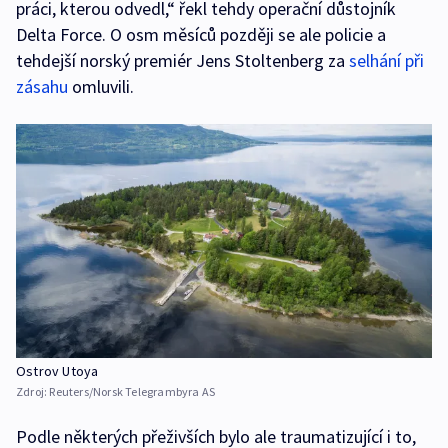
práci, kterou odvedl,“ řekl tehdy operační důstojník
Delta Force. O osm měsíců později se ale policie a
tehdejší norský premiér Jens Stoltenberg za
selhání při
zásahu
omluvili.
Ostrov Utoya
Zdroj:
Reuters/Norsk Telegrambyra AS
Podle některých přeživších bylo ale traumatizující i to,