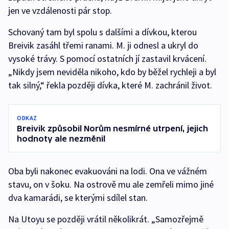
jen ve vzdálenosti pár stop.
Schovaný tam byl spolu s dalšími a dívkou, kterou
Breivik zasáhl třemi ranami. M. ji odnesl a ukryl do
vysoké trávy. S pomocí ostatních jí zastavil krvácení.
„Nikdy jsem neviděla nikoho, kdo by běžel rychleji a byl
tak silný,“ řekla později dívka, které M. zachránil život.
ODKAZ
Breivik způsobil Norům nesmírné utrpení, jejich
hodnoty ale nezměnil
Oba byli nakonec evakuováni na lodi. Ona ve vážném
stavu, on v šoku. Na ostrově mu ale zemřeli mimo jiné
dva kamarádi, se kterými sdílel stan.
Na Utoyu se později vrátil několikrát. „Samozřejmě