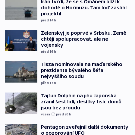
Írán tvrdí, že se s Ománem blíží k
dohodě o Hormuzu. Tam loď zasáhl
projektil
před 14
h
Zelenskyj je poprvé v Srbsku. Země
chtějí spolupracovat, ale ne
vojensky
před 16
h
Tisza nominovala na maďarského
prezidenta bývalého šéfa
nejvyššího soudu
před 17
h
Tajfun Dolphin na jihu Japonska
zranil šest lidí, desítky tisíc domů
jsou bez proudu
včera
před 20
h
Pentagon zveřejnil další dokumenty
o pozorování UFO