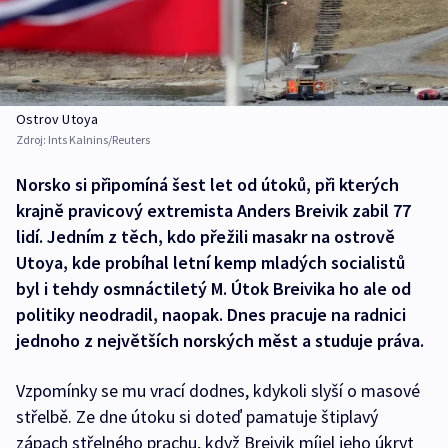
Ostrov Utoya
Zdroj:
Ints Kalnins/Reuters
Norsko si připomíná šest let od útoků, při kterých
krajně pravicový extremista Anders Breivik zabil 77
lidí. Jedním z těch, kdo přežili masakr na ostrově
Utoya, kde probíhal letní kemp mladých socialistů
byl i tehdy osmnáctiletý M. Útok Breivika ho ale od
politiky neodradil, naopak. Dnes pracuje na radnici
jednoho z největších norských měst a studuje práva.
Vzpomínky se mu vrací dodnes, kdykoli slyší o masové
střelbě. Ze dne útoku si doteď pamatuje štiplavý
zápach střelného prachu, když Breivik míjel jeho úkryt