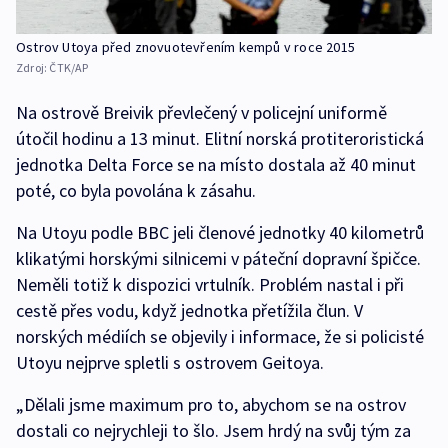
Ostrov Utoya před znovuotevřením kempů v roce 2015
Zdroj:
ČTK/AP
Na ostrově Breivik převlečený v policejní uniformě
útočil hodinu a 13 minut. Elitní norská protiteroristická
jednotka Delta Force se na místo dostala až 40 minut
poté, co byla povolána k zásahu.
Na Utoyu podle BBC jeli členové jednotky 40 kilometrů
klikatými horskými silnicemi v páteční dopravní špičce.
Neměli totiž k dispozici vrtulník. Problém nastal i při
cestě přes vodu, když jednotka přetížila člun. V
norských médiích se objevily i informace, že si policisté
Utoyu nejprve spletli s ostrovem Geitoya.
„Dělali jsme maximum pro to, abychom se na ostrov
dostali co nejrychleji to šlo. Jsem hrdý na svůj tým za