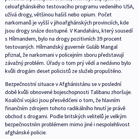
celoafghánského testovacího programu vedeného USA,
užívá drogy, většinou hašiš nebo opium. Počet
narkomanů je vyšší v jihoafghánských provinciích, kde
jsou drogy snáze dostupné. V Kandaháru, který sousedí
s Hílmandem, bylo na drogy pozitivních 39 procent
testovaných. Hílmandský guvernér Guláb Mangal
přiznal, že narkomani v policejním sboru představují
závažný problém. Úřady o tom prý vědí a nedávno bylo
kvůli drogám deset policistů ze služeb propuštěno.
Bezpečnostní situace v Afghánistánu se v poslední
době kvůli obnovené bojeschopnosti Talibanu zhoršuje.
Koaliční vojáci jsou přesvědčeni o tom, že hlavním
finančním zdrojem tohoto radikálního hnutí je právě
obchod s drogami. Podle britských velitelů je velkým
bezpečnostním problémem mimo jiné i nespolehlivost
afghánské policie.