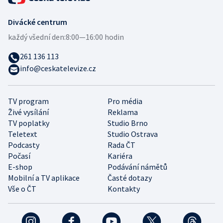
Divácké centrum
každý všední den:
8:00—16:00 hodin
261 136 113
info@ceskatelevize.cz
TV program
Pro média
Živé vysílání
Reklama
TV poplatky
Studio Brno
Teletext
Studio Ostrava
Podcasty
Rada ČT
Počasí
Kariéra
E-shop
Podávání námětů
Mobilní a TV aplikace
Časté dotazy
Vše o ČT
Kontakty