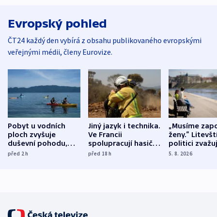
Evropský pohled
ČT24 každý den vybírá z obsahu publikovaného evropskými
veřejnými médii, členy Eurovize.
Pobyt u vodních
Jiný jazyk i technika.
„Musíme zapo
ploch zvyšuje
Ve Francii
ženy.“ Litevšt
duševní pohodu,
spolupracují hasiči z
politici zvažuj
ukázala
různých zemí
dohodu o
před 2
h
před 18
h
5. 8. 2026
mezinárodní studie
demografii