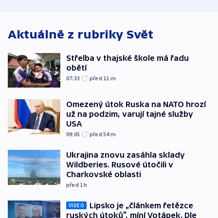
korunu, řekl Půta
USA
oblasti
Aktuálně z rubriky
Svět
Střelba v thajské škole má řadu
obětí
07:33
před 11
m
Omezený útok Ruska na NATO hrozí
už na podzim, varují tajné služby
USA
09:05
před 54
m
Ukrajina znovu zasáhla sklady
Wildberies. Rusové útočili v
Charkovské oblasti
před 1
h
Lipsko je „článkem řetězce
VIDEO
ruských útoků“, míní Votápek. Dle