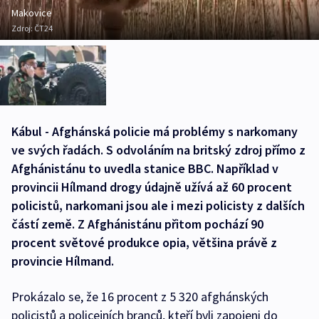
Makovice
Zdroj:
ČT24
Kábul - Afghánská policie má problémy s narkomany
ve svých řadách. S odvoláním na britský zdroj přímo z
Afghánistánu to uvedla stanice BBC. Například v
provincii Hílmand drogy údajně užívá až 60 procent
policistů, narkomani jsou ale i mezi policisty z dalších
částí země. Z Afghánistánu přitom pochází 90
procent světové produkce opia, většina právě z
provincie Hílmand.
Prokázalo se, že 16 procent z 5 320 afghánských
policistů a policejních branců, kteří byli zapojeni do