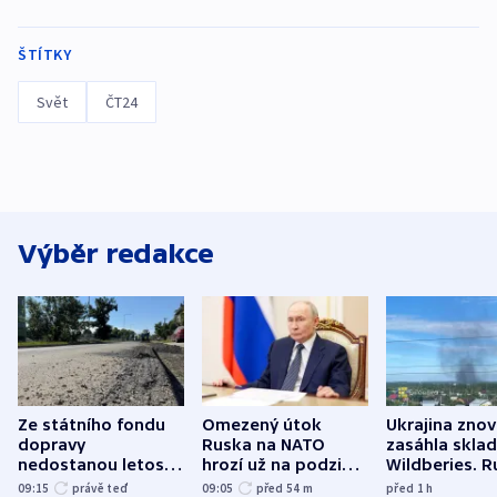
ŠTÍTKY
Svět
ČT24
Výběr redakce
Ze státního fondu
Omezený útok
Ukrajina zno
dopravy
Ruska na NATO
zasáhla skla
nedostanou letos
hrozí už na podzim,
Wildberies. 
kraje na silnice ani
varují tajné služby
útočili v Cha
09:15
právě teď
09:05
před 54
m
před 1
h