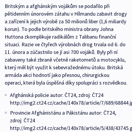
Britským a afghánským vojákům se podařilo při
pětidenním únorovém zátahu v Hílmandu zabavit drogy
a zařízení k jejich výrobě za 50 milionů liber (1,6 miliardy
korun). To podle britského ministra obrany Johna
Huttona zkomplikuje radikálům z Talibanu finanční
situaci. Razie ve čtyřech výrobnách drog trvala od 6. do
11. února a zúčastnilo se jí asi 700 vojáků. Byly při ní
zabaveny také zbraně včetně raketometů a motocyklu,
který měl být využit k sebevražednému útoku. Britská
armáda akci hodnotí jako přesnou, chirurgickou
operaci, která byla úspěšná díky spolupráci s rozvědkou.
Afghánská policie autor: ČT24, zdroj: ČT24
http://img2.ct24.cz/cache/140x78/article/7/689/68844.j
Provincie Afghánistánu a Pákistánu autor: ČT24,
zdroj: ČT24
http://img2.ct24.cz/cache/140x78/article/5/438/43745.g