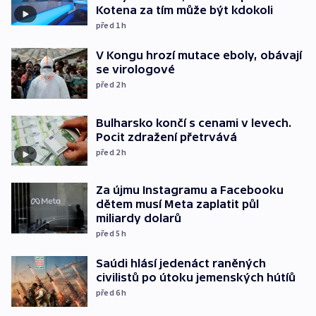
Kotena za tím může být kdokoli
před 1
h
V Kongu hrozí mutace eboly, obávají
se virologové
před 2
h
Bulharsko končí s cenami v levech.
Pocit zdražení přetrvává
před 2
h
Za újmu Instagramu a Facebooku
dětem musí Meta zaplatit půl
miliardy dolarů
před 5
h
Saúdi hlásí jedenáct raněných
civilistů po útoku jemenských hútíů
před 6
h