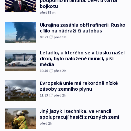
podpořilo Infantina. UEFA trvá na
bojkotu
před 55
m
Ukrajina zasáhla obří rafinerii, Rusko
cílilo na nádraží či autobus
08:52
před 1
h
Letadlo, u kterého se v Lipsku našel
dron, bylo naložené municí, píší
média
10:56
před 2
h
Evropská unie má rekordně nízké
zásoby zemního plynu
11:23
před 2
h
Jiný jazyk i technika. Ve Francii
spolupracují hasiči z různých zemí
před 2
h