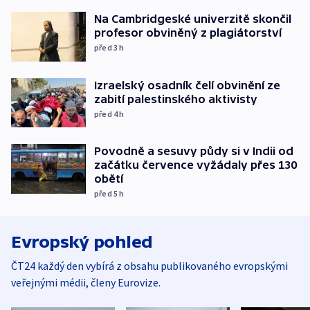
Na Cambridgeské univerzitě skončil
profesor obviněný z plagiátorství
před 3
h
Izraelský osadník čelí obvinění ze
zabití palestinského aktivisty
před 4
h
Povodně a sesuvy půdy si v Indii od
začátku července vyžádaly přes 130
obětí
před 5
h
Evropský pohled
ČT24 každý den vybírá z obsahu publikovaného evropskými
veřejnými médii, členy Eurovize.