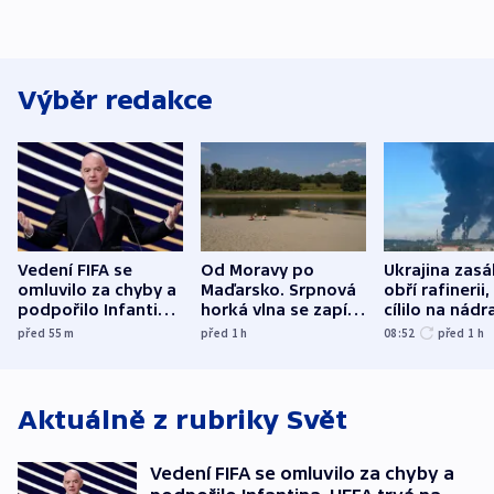
Výběr redakce
Vedení FIFA se
Od Moravy po
Ukrajina zasá
omluvilo za chyby a
Maďarsko. Srpnová
obří rafinerii
podpořilo Infantina.
horká vlna se zapíše
cílilo na nádra
UEFA trvá na
do dějin
autobus
před 55
m
před 1
h
08:52
před 1
h
bojkotu
klimatologie
Aktuálně z rubriky
Svět
Vedení FIFA se omluvilo za chyby a