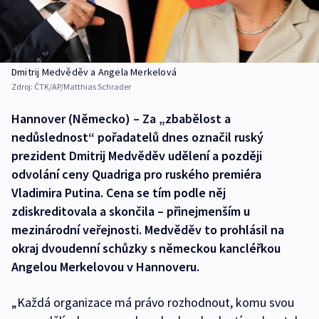
Dmitrij Medvěděv a Angela Merkelová
Zdroj:
ČTK/AP/Matthias Schrader
Hannover (Německo) – Za „zbabělost a
nedůslednost“ pořadatelů dnes označil ruský
prezident Dmitrij Medvěděv udělení a později
odvolání ceny Quadriga pro ruského premiéra
Vladimira Putina. Cena se tím podle něj
zdiskreditovala a skončila – přinejmenším u
mezinárodní veřejnosti. Medvěděv to prohlásil na
okraj dvoudenní schůzky s německou kancléřkou
Angelou Merkelovou v Hannoveru.
„Každá organizace má právo rozhodnout, komu svou