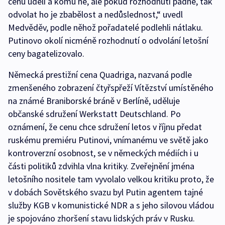
cenu udělí a komu ne, ale pokud rozhodnutí padne, tak
odvolat ho je zbabělost a nedůslednost,“ uvedl
Medvěděv, podle něhož pořadatelé podlehli nátlaku.
Putinovo okolí nicméně rozhodnutí o odvolání letošní
ceny bagatelizovalo.
Německá prestižní cena Quadriga, nazvaná podle
zmenšeného zobrazení čtyřspřeží Vítězství umístěného
na známé Braniborské bráně v Berlíně, uděluje
občanské sdružení Werkstatt Deutschland. Po
oznámení, že cenu chce sdružení letos v říjnu předat
ruskému premiéru Putinovi, vnímanému ve světě jako
kontroverzní osobnost, se v německých médiích i u
části politiků zdvihla vlna kritiky. Zveřejnění jména
letošního nositele tam vyvolalo velkou kritiku proto, že
v dobách Sovětského svazu byl Putin agentem tajné
služby KGB v komunistické NDR a s jeho silovou vládou
je spojováno zhoršení stavu lidských práv v Rusku.