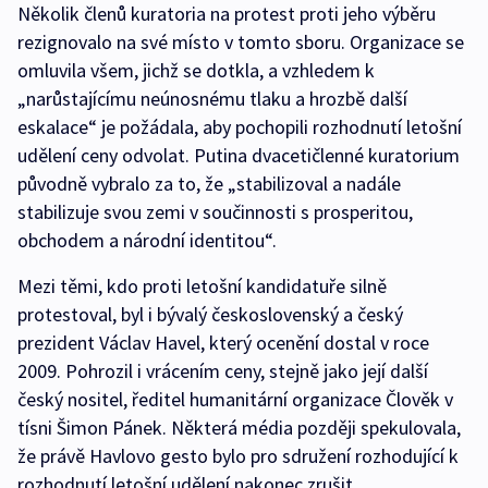
Několik členů kuratoria na protest proti jeho výběru
rezignovalo na své místo v tomto sboru. Organizace se
omluvila všem, jichž se dotkla, a vzhledem k
„narůstajícímu neúnosnému tlaku a hrozbě další
eskalace“ je požádala, aby pochopili rozhodnutí letošní
udělení ceny odvolat. Putina dvacetičlenné kuratorium
původně vybralo za to, že „stabilizoval a nadále
stabilizuje svou zemi v součinnosti s prosperitou,
obchodem a národní identitou“.
Mezi těmi, kdo proti letošní kandidatuře silně
protestoval, byl i bývalý československý a český
prezident Václav Havel, který ocenění dostal v roce
2009. Pohrozil i vrácením ceny, stejně jako její další
český nositel, ředitel humanitární organizace Člověk v
tísni Šimon Pánek. Některá média později spekulovala,
že právě Havlovo gesto bylo pro sdružení rozhodující k
rozhodnutí letošní udělení nakonec zrušit.