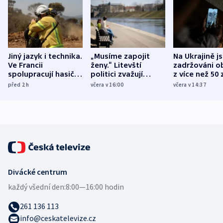
Jiný jazyk i technika.
„Musíme zapojit
Na Ukrajině j
Ve Francii
ženy.“ Litevští
zadržováni o
spolupracují hasiči z
politici zvažují
z více než 50 
různých zemí
dohodu o
Bojovali na s
před 2
h
včera v 16:00
včera v 14:37
demografii
Ruska
Divácké centrum
každý všední den:
8:00—16:00 hodin
261 136 113
info@ceskatelevize.cz