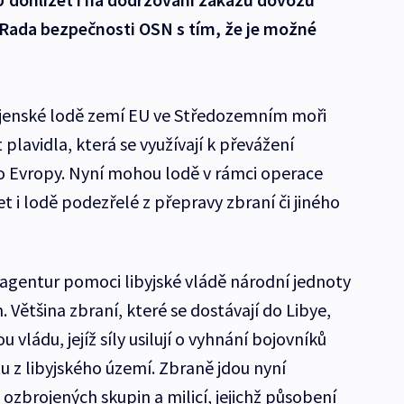
o Rada bezpečnosti OSN s tím, že je možné
jenské lodě zemí EU ve Středozemním moři
plavidla, která se využívají k převážení
do Evropy. Nyní mohou lodě v rámci operace
t i lodě podezřelé z přepravy zbraní či jiného
 agentur pomoci libyjské vládě národní jednoty
m. Většina zbraní, které se dostávají do Libye,
 vládu, jejíž síly usilují o vyhnání bojovníků
 z libyjského území. Zbraně jdou nyní
zbrojených skupin a milicí, jejichž působení