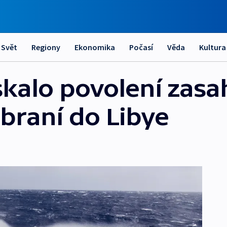
Svět
Regiony
Ekonomika
Počasí
Věda
Kultura
skalo povolení zasa
zbraní do Libye