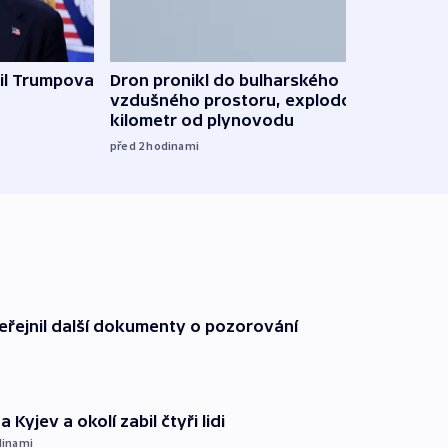
Ruský
il Trumpova
Dron pronikl do bulharského
čtyři 
vzdušného prostoru, explodoval
kilometr od plynovodu
08:20
před 2
hodinami
řejnil další dokumenty o pozorování
 Kyjev a okolí zabil čtyři lidi
dinami