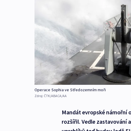
Operace Sophia ve Středozemním moři
Zdroj:
ČTK/ABACA/AA
Mandát evropské námořní o
rozšířil. Vedle zastavování
uprchlíků teď budou lodě E