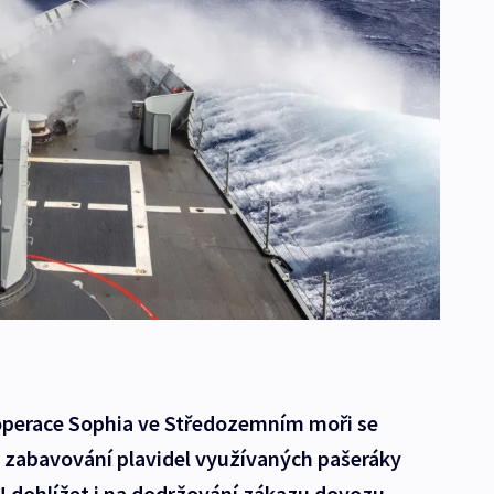
perace Sophia ve Středozemním moři se
 a zabavování plavidel využívaných pašeráky
U dohlížet i na dodržování zákazu dovozu