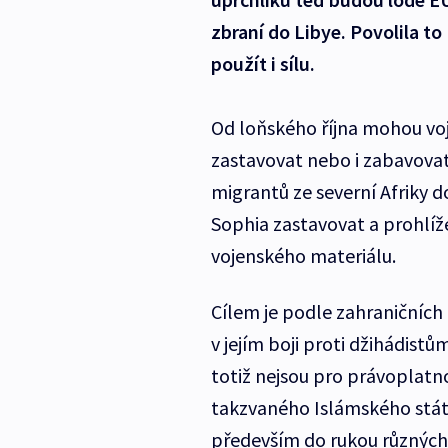
zbraní do Libye. Povolila t
použít i sílu.
Od loňského října mohou vo
zastavovat nebo i zabavovat 
migrantů ze severní Afriky 
Sophia zastavovat a prohlíže
vojenského materiálu.
Cílem je podle zahraničních
v jejím boji proti džihádistů
totiž nejsou pro právoplatnou
takzvaného Islámského státu
především do rukou různých o