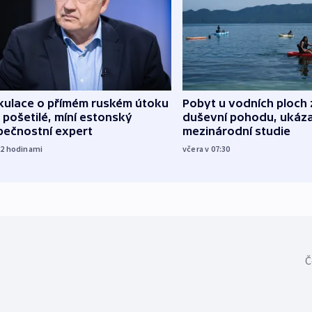
kulace o přímém ruském útoku
Pobyt u vodních ploch 
 pošetilé, míní estonský
duševní pohodu, ukáza
pečnostní expert
mezinárodní studie
22
hodinami
včera v 07:30
Č