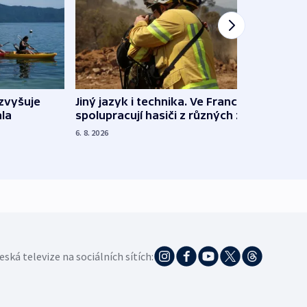
Jiný jazyk i technika. Ve Francii
zvyšuje
„Musí
spolupracují hasiči z různých zemí
la
polit
demo
6. 8. 2026
5. 8. 20
eská televize na sociálních sítích: