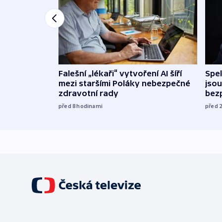
Falešní „lékaři“ vytvoření AI šíří
Spe
mezi staršími Poláky nebezpečné
jsou
zdravotní rady
bez
před 8
hodinami
před 