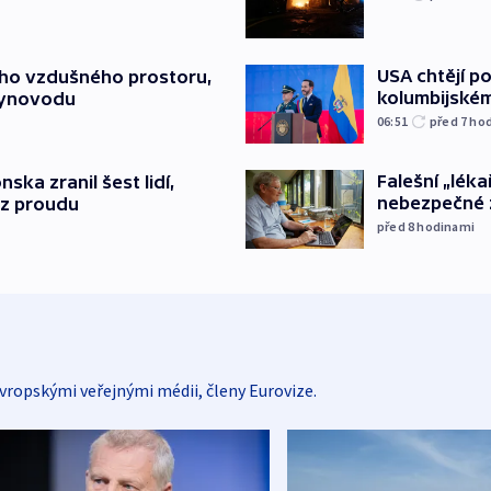
USA chtějí p
ého vzdušného prostoru,
kolumbijském
lynovodu
06:51
před 7
ho
Falešní „léka
nska zranil šest lidí,
nebezpečné 
ez proudu
před 8
hodinami
vropskými veřejnými médii, členy Eurovize.