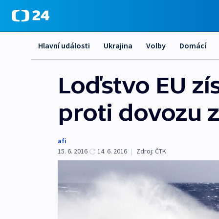
Hlavní události
Ukrajina
Volby
Domácí
Loďstvo EU zí
proti dovozu 
afi
15. 6. 2016
14. 6. 2016
|
Zdroj:
ČTK