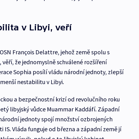
lita v Libyi, veří
 OSN François Delattre, jehož země spolu s
a, věří, že jednomyslně schválené rozšíření
ace Sophia posílí vládu národní jednoty, zlepší
zmenší nestabilitu v Libyi.
ickou a bezpečnostní krizí od revolučního roku
letý libyjský vůdce Muammar Kaddáfí. Západní
 národní jednoty spojí množství ozbrojených
ti IS. Vláda funguje od března a západní země jí
notkám výcvik, pokud o to libyjský kabinet