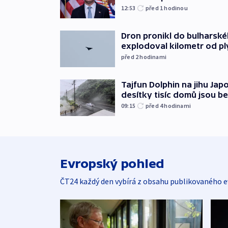
12:53
před 1
hodinou
Dron pronikl do bulharsk
explodoval kilometr od p
před 2
hodinami
Tajfun Dolphin na jihu Japo
desítky tisíc domů jsou b
09:15
před 4
hodinami
Evropský pohled
ČT24 každý den vybírá z obsahu publikovaného e