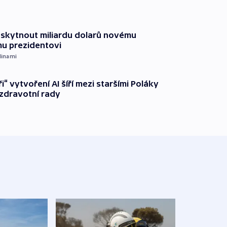
oskytnout miliardu dolarů novému
u prezidentovi
dinami
ři“ vytvoření AI šíří mezi staršími Poláky
zdravotní rady