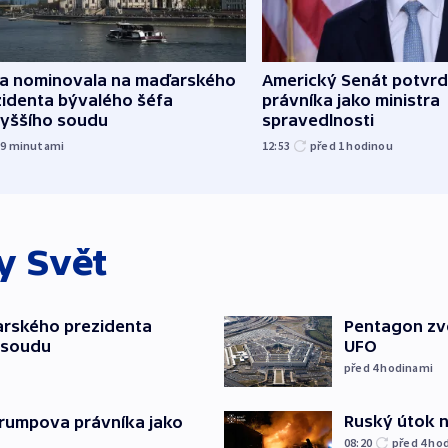
za nominovala na maďarského
Americký Senát potvrd
zidenta bývalého šéfa
právníka jako ministra
vyššího soudu
spravedlnosti
59
minutami
12:53
před 1
hodinou
ky
Svět
arského prezidenta
Pentagon zve
 soudu
UFO
před 4
hodinami
Ruský útok na
Trumpova právníka jako
08:20
před 4
ho