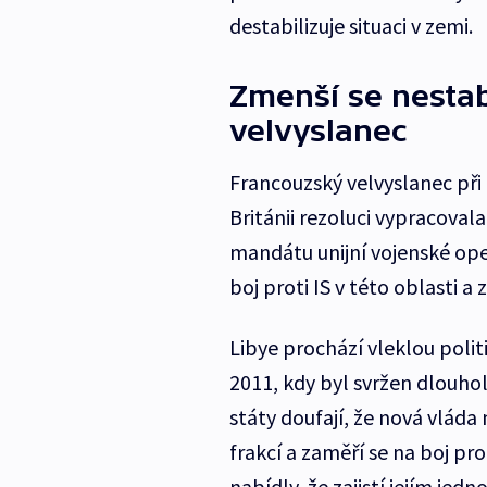
destabilizuje situaci v zemi.
Zmenší se nestabi
velvyslanec
Francouzský velvyslanec při
Británii rezoluci vypracoval
mandátu unijní vojenské oper
boj proti IS v této oblasti a 
Libye prochází vleklou polit
2011, kdy byl svržen dlouho
státy doufají, že nová vláda
frakcí a zaměří se na boj pro
nabídly, že zajistí jejím jed