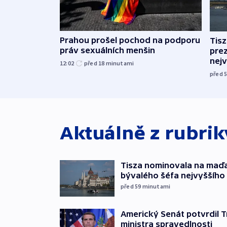
Prahou prošel pochod na podporu
Tis
práv sexuálních menšin
pre
nej
12:02
před 18
minutami
před 
Aktuálně z rubri
Tisza nominovala na maď
bývalého šéfa nejvyššího
před 59
minutami
Americký Senát potvrdil 
ministra spravedlnosti