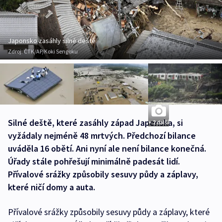
Japonsko zasáhly silné deště
Zdroj:
ČTK/AP/Koki Sengoku
Silné deště, které zasáhly západ Japonska, si
+ 2 další
vyžádaly nejméně 48 mrtvých. Předchozí bilance
uváděla 16 obětí. Ani nyní ale není bilance konečná.
Úřady stále pohřešují minimálně padesát lidí.
Přívalové srážky způsobily sesuvy půdy a záplavy,
které ničí domy a auta.
Přívalové srážky způsobily sesuvy půdy a záplavy, které