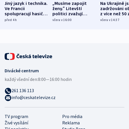
Jiný jazyk i technika.
„Musíme zapojit
Na Ukrajině j
Ve Francii
ženy.“ Litevští
zadržováni o
spolupracují hasiči z
politici zvažují
z více než 50 
různých zemí
dohodu o
Bojovali na s
před 4
h
včera v 16:00
včera v 14:37
demografii
Ruska
Divácké centrum
každý všední den:
8:00—16:00 hodin
261 136 113
info@ceskatelevize.cz
TV program
Pro média
Živé vysílání
Reklama