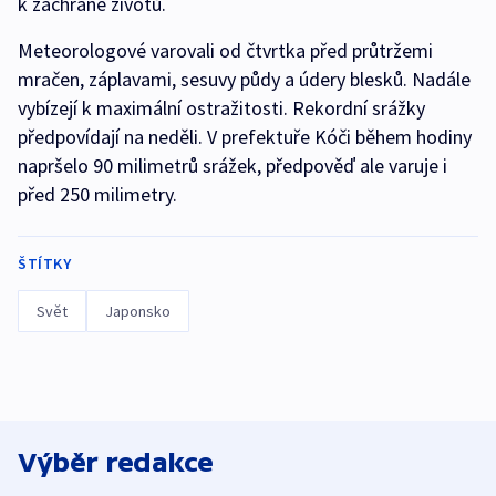
k záchraně životů.
Meteorologové varovali od čtvrtka před průtržemi
mračen, záplavami, sesuvy půdy a údery blesků. Nadále
vybízejí k maximální ostražitosti. Rekordní srážky
předpovídají na neděli. V prefektuře Kóči během hodiny
napršelo 90 milimetrů srážek, předpověď ale varuje i
před 250 milimetry.
ŠTÍTKY
Svět
Japonsko
Výběr redakce