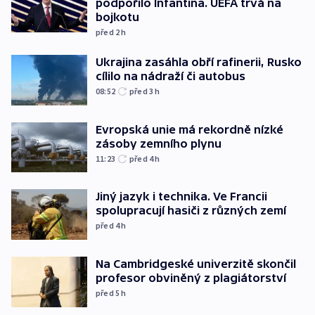
podpořilo Infantina. UEFA trvá na
bojkotu
před 2
h
Ukrajina zasáhla obří rafinerii, Rusko
cílilo na nádraží či autobus
08:52
před 3
h
Evropská unie má rekordně nízké
zásoby zemního plynu
11:23
před 4
h
Jiný jazyk i technika. Ve Francii
spolupracují hasiči z různých zemí
před 4
h
Na Cambridgeské univerzitě skončil
profesor obviněný z plagiátorství
před 5
h