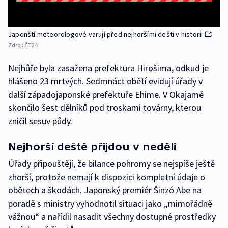
Japonští meteorologové varují před nejhoršími dešti v historii
Zdroj:
ČT24
Nejhůře byla zasažena prefektura Hirošima, odkud je
hlášeno 23 mrtvých. Sedmnáct obětí evidují úřady v
další západojaponské prefektuře Ehime. V Okajamě
skončilo šest dělníků pod troskami továrny, kterou
zničil sesuv půdy.
Nejhorší deště přijdou v neděli
Úřady připouštějí, že bilance pohromy se nejspíše ještě
zhorší, protože nemají k dispozici kompletní údaje o
obětech a škodách. Japonský premiér Šinzó Abe na
poradě s ministry vyhodnotil situaci jako „mimořádně
vážnou“ a nařídil nasadit všechny dostupné prostředky