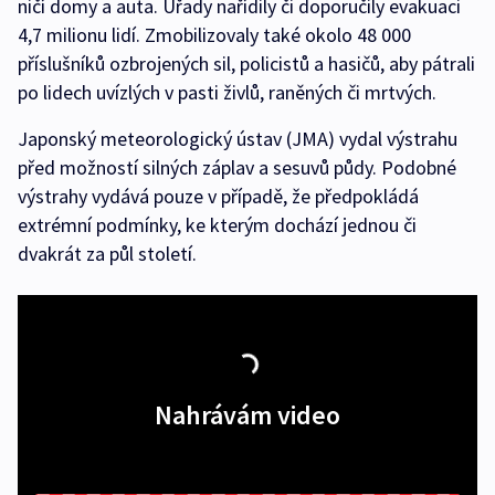
ničí domy a auta. Úřady nařídily či doporučily evakuaci
4,7 milionu lidí. Zmobilizovaly také okolo 48 000
příslušníků ozbrojených sil, policistů a hasičů, aby pátrali
po lidech uvízlých v pasti živlů, raněných či mrtvých.
Japonský meteorologický ústav (JMA) vydal výstrahu
před možností silných záplav a sesuvů půdy. Podobné
výstrahy vydává pouze v případě, že předpokládá
extrémní podmínky, ke kterým dochází jednou či
dvakrát za půl století.
Nahrávám video