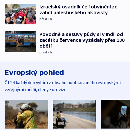
Izraelský osadník čelí obvinění ze
zabití palestinského aktivisty
před 6
h
Povodně a sesuvy půdy si v Indii od
začátku července vyžádaly přes 130
obětí
před 7
h
Evropský pohled
ČT24 každý den vybírá z obsahu publikovaného evropskými
veřejnými médii, členy Eurovize.