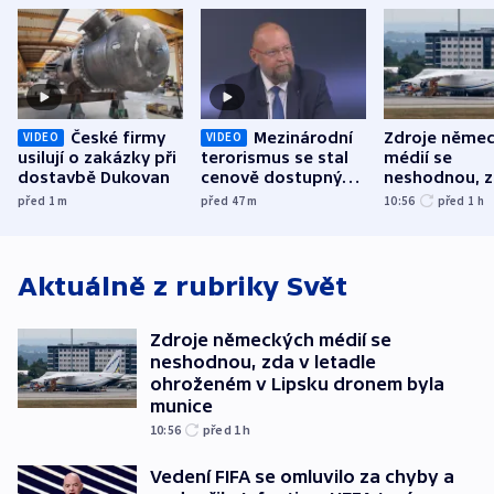
České firmy
Mezinárodní
Zdroje něme
VIDEO
VIDEO
usilují o zakázky při
terorismus se stal
médií se
dostavbě Dukovan
cenově dostupným,
neshodnou, z
varuje Bartošek
letadle ohro
před 1
m
před 47
m
10:56
před 1
h
v Lipsku dro
byla munice
Aktuálně z rubriky
Svět
Zdroje německých médií se
neshodnou, zda v letadle
ohroženém v Lipsku dronem byla
munice
10:56
před 1
h
Vedení FIFA se omluvilo za chyby a