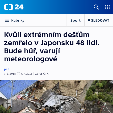
Sport
SLEDOVAT
Rubriky
Kvůli extrémním dešťům
zemřelo v Japonsku 48 lidí.
Bude hůř, varují
meteorologové
pet
7. 7. 2018
7. 7. 2018
|
Zdroj:
ČTK