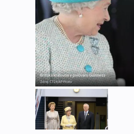
Britská královna v pivovaru Guinness
Zdroj:
ČT24/AP Photo