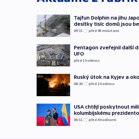
Tajfun Dolphin na jihu Japo
desítky tisíc domů jsou b
09:15
před 49
minutami
Pentagon zveřejnil další
UFO
před 1
hodinou
Ruský útok na Kyjev a okolí 
08:20
před 1
hodinou
USA chtějí poskytnout mi
kolumbijskému prezidento
06:51
před 4
hodinami