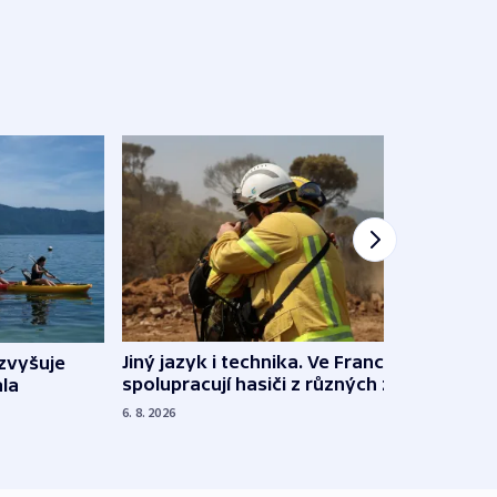
Jiný jazyk i technika. Ve Francii
zvyšuje
„Musí
spolupracují hasiči z různých zemí
la
polit
demo
6. 8. 2026
5. 8. 20