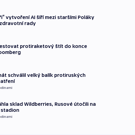
ři“ vytvoření AI šíří mezi staršími Poláky
zdravotní rady
testovat protiraketový štít do konce
loomberg
át schválil velký balík protiruských
atření
odinami
hla sklad Wildberries, Rusové útočili na
i stadion
odinami