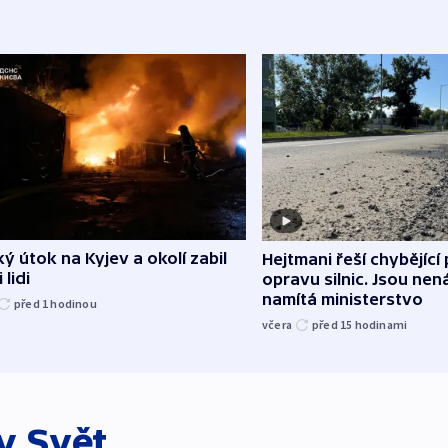
ý útok na Kyjev a okolí zabil
Hejtmani řeší chybějící
 lidi
opravu silnic. Jsou ne
namítá ministerstvo
před 1
hodinou
včera
před 15
hodinami
ky
Svět