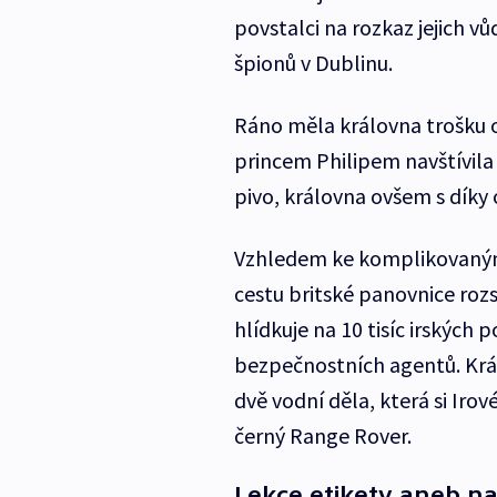
povstalci na rozkaz jejich vů
špionů v Dublinu.
Ráno měla královna trošku 
princem Philipem navštívila p
pivo, královna ovšem s díky 
Vzhledem ke komplikovaným 
cestu britské panovnice roz
hlídkuje na 10 tisíc irských 
bezpečnostních agentů. Král
dvě vodní děla, která si Irov
černý Range Rover.
Lekce etikety aneb n