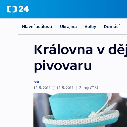
Hlavní události
Ukrajina
Volby
Domácí
Královna v děj
pivovaru
rza
18. 5. 2011
18. 5. 2011
|
Zdroj:
ČT24