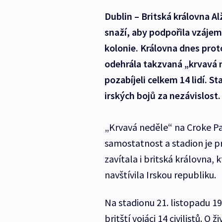
Dublin – Britská královna Al
snaží, aby podpořila vzájemn
kolonie. Královna dnes prot
odehrála takzvaná „krvavá ne
pozabíjeli celkem 14 lidí.
irských bojů za nezávislost.
„Krvavá neděle“ na Croke Par
samostatnost a stadion je 
zavítala i britská královna, 
navštívila Irskou republiku.
Na stadionu 21. listopadu 1
britští vojáci 14 civilistů. O 