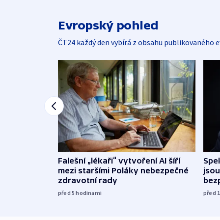
Evropský pohled
ČT24 každý den vybírá z obsahu publikovaného e
Falešní „lékaři“ vytvoření AI šíří
Spe
mezi staršími Poláky nebezpečné
jsou
zdravotní rady
bez
před 5
hodinami
před 