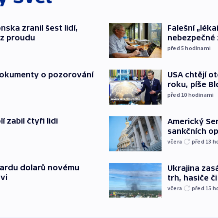
nska zranil šest lidí,
Falešní „léka
ez proudu
nebezpečné 
před 5
hodinami
 dokumenty o pozorování
USA chtějí o
roku, píše B
před 10
hodinami
zabil čtyři lidi
Americký Sen
sankčních op
včera
před 13
h
liardu dolarů novému
Ukrajina zasá
vi
trh, hasiče č
včera
před 15
h