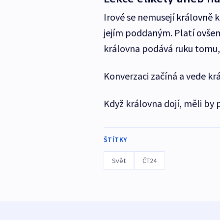
Irové se nemusejí královně k
jejím poddaným. Platí ovšem
královna podává ruku tomu,
Konverzaci začíná a vede krá
Když královna dojí, měli by p
ŠTÍTKY
Svět
ČT24