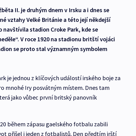
žběta II. je druhým dnem v Irsku a i dnes se
é vztahy Velké Británie a této její někdejší
o navštívila stadion Croke Park, kde se
děle“. V roce 1920 na stadionu britští vojáci
 Stadion se proto stal významným symbolem
k je jednou z klíčových událostí irského boje za
pro mnohé Iry posvátným místem. Dnes tam
která jako vůbec první britský panovník
920 během zápasu gaelského fotbalu zabili
život přišel i jeden z fotbalistů. Den předtím irští