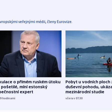
vropskými veřejnými médii, členy Eurovize.
kulace o přímém ruském útoku
Pobyt u vodních ploch 
 pošetilé, míní estonský
duševní pohodu, ukáza
pečnostní expert
mezinárodní studie
19
hodinami
včera v 07:30