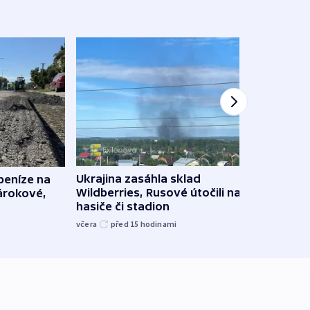
Ukrajina zasáhla sklad
 peníze na
VIDEO
Wildberries, Rusové útočili na trh,
nárokové,
skoro
hasiče či stadion
na R
včera
před 15
hodinami
před 1