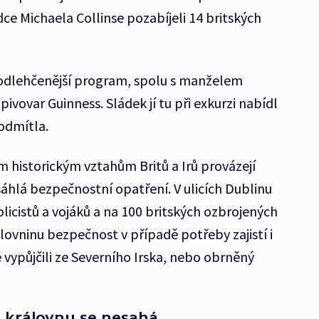
dce Michaela Collinse pozabíjeli 14 britských
odlehčenější program, spolu s manželem
ivovar Guinness. Sládek jí tu při exkurzi nabídl
odmítla.
historickým vztahům Britů a Irů provázejí
sáhlá bezpečnostní opatření. V ulicích Dublinu
policistů a vojáků a na 100 britských ozbrojených
ovninu bezpečnost v případě potřeby zajistí i
é vypůjčili ze Severního Irska, nebo obrněný
a královnu se nesahá