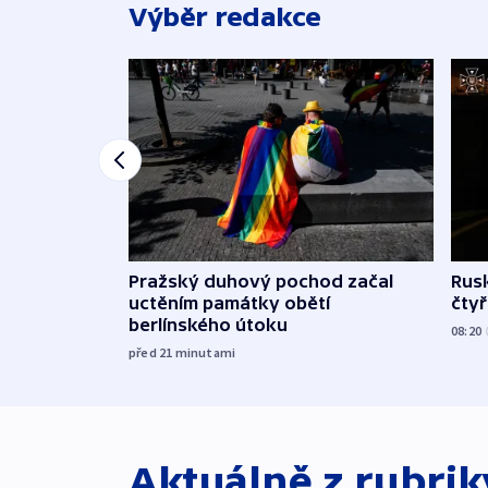
Výběr redakce
Pražský duhový pochod začal
Rusk
uctěním památky obětí
čtyři
berlínského útoku
08:20
před 21
minutami
Aktuálně z rubri