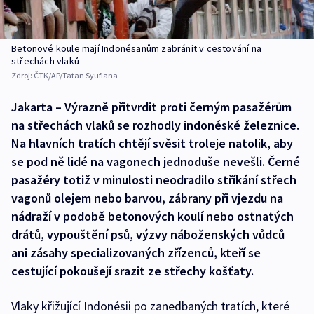
Betonové koule mají Indonésanům zabránit v cestování na
střechách vlaků
Zdroj:
ČTK/AP/Tatan Syuflana
Jakarta – Výrazně přitvrdit proti černým pasažérům
na střechách vlaků se rozhodly indonéské železnice.
Na hlavních tratích chtějí svěsit troleje natolik, aby
se pod ně lidé na vagonech jednoduše nevešli. Černé
pasažéry totiž v minulosti neodradilo stříkání střech
vagonů olejem nebo barvou, zábrany při vjezdu na
nádraží v podobě betonových koulí nebo ostnatých
drátů, vypouštění psů, výzvy náboženských vůdců
ani zásahy specializovaných zřízenců, kteří se
cestující pokoušejí srazit ze střechy košťaty.
Vlaky křižující Indonésii po zanedbaných tratích, které