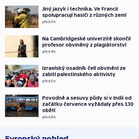
Jiný jazyk i technika. Ve Francii
spolupracují hasiči z různých zemí
před 3
h
Na Cambridgeské univerzitě skončil
profesor obviněný z plagiátorství
před 4
h
Izraelský osadník čelí obvinění ze
zabití palestinského aktivisty
před 5
h
Povodně a sesuvy půdy si v Indii od
začátku července vyžádaly přes 130
obětí
před 6
h
Evropský pohled