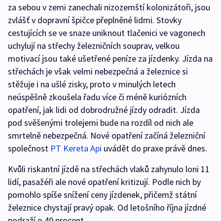
za sebou v zemi zanechali nizozemští kolonizátoři, jsou
zvlášť v dopravní špičce přeplněné lidmi. Stovky
cestujících se ve snaze uniknout tlačenici ve vagonech
uchylují na střechy železničních souprav, velkou
motivací jsou také ušetřené peníze za jízdenky. Jízda na
střechách je však velmi nebezpečná a železnice si
stěžuje i na ušlé zisky, proto v minulých letech
neúspěšně zkoušela řadu více či méně kuriózních
opatření, jak lidi od dobrodružné jízdy odradit. Jízda
pod svěšenými trolejemi bude na rozdíl od nich ale
smrtelně nebezpečná. Nové opatření začíná železniční
společnost
PT Kereta Api
uvádět do praxe právě dnes.
Kvůli riskantní jízdě na střechách vlaků zahynulo loni 11
lidí, pasažéři ale nové opatření kritizují. Podle nich by
pomohlo spíše snížení ceny jízdenek, přičemž státní
železnice chystají pravý opak. Od letošního října jízdné
podraží o 40 procent.