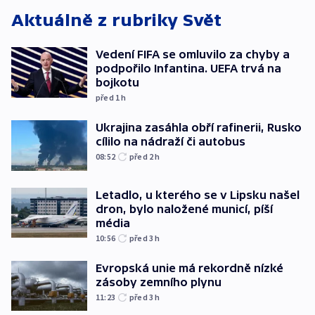
Aktuálně z rubriky
Svět
Vedení FIFA se omluvilo za chyby a
podpořilo Infantina. UEFA trvá na
bojkotu
před 1
h
Ukrajina zasáhla obří rafinerii, Rusko
cílilo na nádraží či autobus
08:52
před 2
h
Letadlo, u kterého se v Lipsku našel
dron, bylo naložené municí, píší
média
10:56
před 3
h
Evropská unie má rekordně nízké
zásoby zemního plynu
11:23
před 3
h