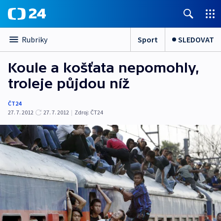
Sport
SLEDOVAT
Rubriky
Koule a košťata nepomohly,
troleje půjdou níž
ČT24
27. 7. 2012
27. 7. 2012
|
Zdroj:
ČT24