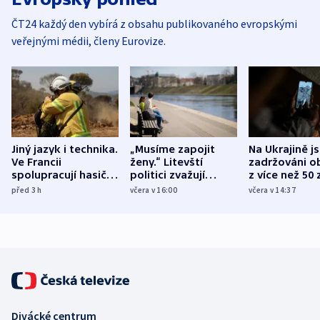
ČT24 každý den vybírá z obsahu publikovaného evropskými
veřejnými médii, členy Eurovize.
Jiný jazyk i technika.
„Musíme zapojit
Na Ukrajině j
Ve Francii
ženy.“ Litevští
zadržováni o
spolupracují hasiči z
politici zvažují
z více než 50 
různých zemí
dohodu o
Bojovali na s
před 3
h
včera v 16:00
včera v 14:37
demografii
Ruska
Divácké centrum