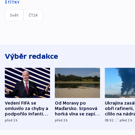
ŠTÍTKY
Svět
ČT24
Výběr redakce
Vedení FIFA se
Od Moravy po
Ukrajina zasá
omluvilo za chyby a
Maďarsko. Srpnová
obří rafinerii
podpořilo Infantina.
horká vlna se zapíše
cílilo na nádra
UEFA trvá na
do dějin
autobus
před 1
h
před 2
h
08:52
před 2
h
bojkotu
klimatologie