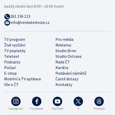
každý všední den:
8:00—16:00 hodin
261 136 113
info@ceskatelevize.cz
TV program
Pro média
Živé vysílání
Reklama
TV poplatky
Studio Brno
Teletext
Studio Ostrava
Podcasty
Rada ČT
Počasí
Kariéra
E-shop
Podávání námětů
Mobilní a TV aplikace
Časté dotazy
Vše o ČT
Kontakty
Instagram
Facebook
YouTube
X
Threads