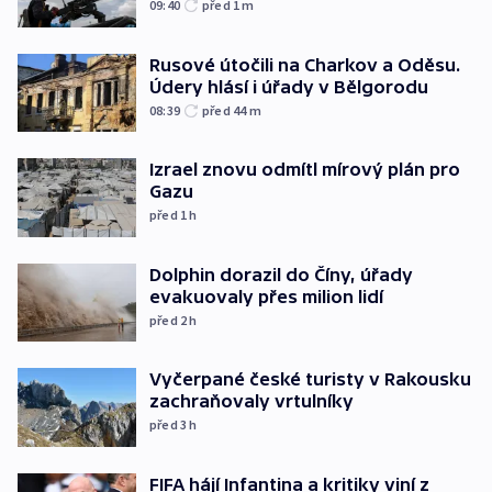
09:40
před 1
m
Rusové útočili na Charkov a Oděsu.
Údery hlásí i úřady v Bělgorodu
08:39
před 44
m
Izrael znovu odmítl mírový plán pro
Gazu
před 1
h
Dolphin dorazil do Číny, úřady
evakuovaly přes milion lidí
před 2
h
Vyčerpané české turisty v Rakousku
zachraňovaly vrtulníky
před 3
h
FIFA hájí Infantina a kritiky viní z