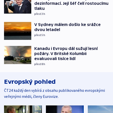
dezinformací. Její šéf čelí rostoucímu
tlaku
před 3
h
V Sydney málem došlo ke srážce
dvou letadel
před 5
h
Kanadu i Evropu dál sužují lesní
požáry. V Britské Kolumbii
evakuovali tisíce lidí
před 8
h
Evropský pohled
ČT24 každý den vybírá z obsahu publikovaného evropskými
veřejnými médii, členy Eurovize.