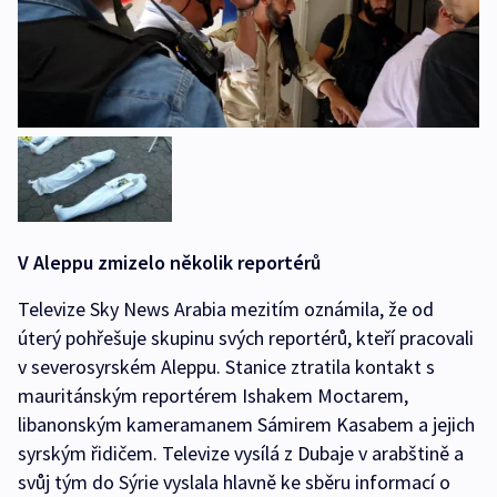
V Aleppu zmizelo několik reportérů
Televize Sky News Arabia mezitím oznámila, že od
úterý pohřešuje skupinu svých reportérů, kteří pracovali
v severosyrském Aleppu. Stanice ztratila kontakt s
mauritánským reportérem Ishakem Moctarem,
libanonským kameramanem Sámirem Kasabem a jejich
syrským řidičem. Televize vysílá z Dubaje v arabštině a
svůj tým do Sýrie vyslala hlavně ke sběru informací o