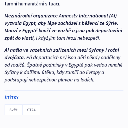
tamní humanitární situaci.
Mezinárodní organizace Amnesty International (AI)
vyzvala Egypt, aby lépe zacházel s běženci ze Sýrie.
Mnozí v Egyptě končí ve vazbě a jsou pak deportováni
zpět do vlasti
, i když jim tam hrozí nebezpečí.
AI našla ve vazebních zařízeních mezi Syřany i roční
dvojčata.
Při deportacích prý jsou děti někdy odděleny
od rodičů. Špatné podmínky v Egyptě pak vedou mnohé
Syřany k dalšímu útěku, kdy zamíří do Evropy a
podstupují nebezpečnou plavbu na lodích.
ŠTÍTKY
Svět
ČT24