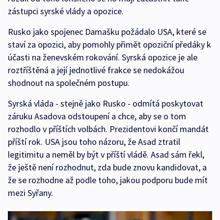
zástupci syrské vlády a opozice.
Rusko jako spojenec Damašku požádalo USA, které se
staví za opozici, aby pomohly přimět opoziční předáky k
účasti na ženevském rokování. Syrská opozice je ale
roztříštěná a její jednotlivé frakce se nedokážou
shodnout na společném postupu.
Syrská vláda - stejně jako Rusko - odmítá poskytovat
záruku Asadova odstoupení a chce, aby se o tom
rozhodlo v příštích volbách. Prezidentovi končí mandát
příští rok. USA jsou toho názoru, že Asad ztratil
legitimitu a neměl by být v příští vládě. Asad sám řekl,
že ještě není rozhodnut, zda bude znovu kandidovat, a
že se rozhodne až podle toho, jakou podporu bude mít
mezi Syřany.