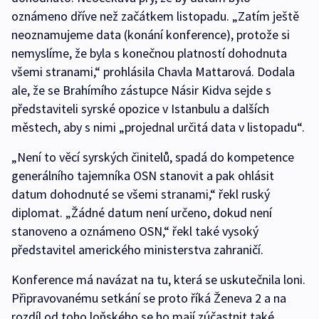
oznámeno dříve než začátkem listopadu. „Zatím ještě
neoznamujeme data (konání konference), protože si
nemyslíme, že byla s konečnou platností dohodnuta
všemi stranami,“ prohlásila Chavla Mattarová. Dodala
ale, že se Brahímího zástupce Násir Kidva sejde s
představiteli syrské opozice v Istanbulu a dalších
městech, aby s nimi „projednal určitá data v listopadu“.
„Není to věcí syrských činitelů, spadá do kompetence
generálního tajemníka OSN stanovit a pak ohlásit
datum dohodnuté se všemi stranami,“ řekl ruský
diplomat. „Žádné datum není určeno, dokud není
stanoveno a oznámeno OSN,“ řekl také vysoký
představitel amerického ministerstva zahraničí.
Konference má navázat na tu, která se uskutečnila loni.
Připravovanému setkání se proto říká Ženeva 2 a na
rozdíl od toho loňského se ho mají zúčastnit také