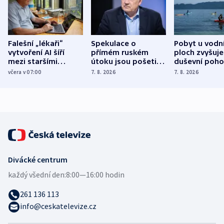
Falešní „lékaři“
Spekulace o
Pobyt u vodn
vytvoření AI šíří
přímém ruském
ploch zvyšuje
mezi staršími
útoku jsou pošetilé,
duševní poho
Poláky nebezpečné
míní estonský
ukázala
včera v 07:00
7. 8. 2026
7. 8. 2026
zdravotní rady
bezpečnostní
mezinárodní 
expert
Divácké centrum
každý všední den:
8:00—16:00 hodin
261 136 113
info@ceskatelevize.cz