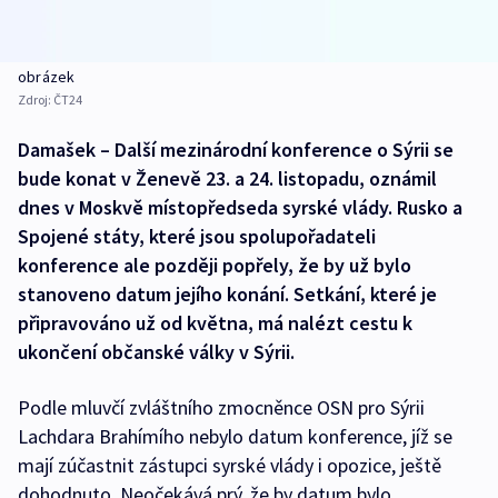
obrázek
Zdroj:
ČT24
Damašek – Další mezinárodní konference o Sýrii se
bude konat v Ženevě 23. a 24. listopadu, oznámil
dnes v Moskvě místopředseda syrské vlády. Rusko a
Spojené státy, které jsou spolupořadateli
konference ale později popřely, že by už bylo
stanoveno datum jejího konání. Setkání, které je
připravováno už od května, má nalézt cestu k
ukončení občanské války v Sýrii.
Podle mluvčí zvláštního zmocněnce OSN pro Sýrii
Lachdara Brahímího nebylo datum konference, jíž se
mají zúčastnit zástupci syrské vlády i opozice, ještě
dohodnuto. Neočekává prý, že by datum bylo