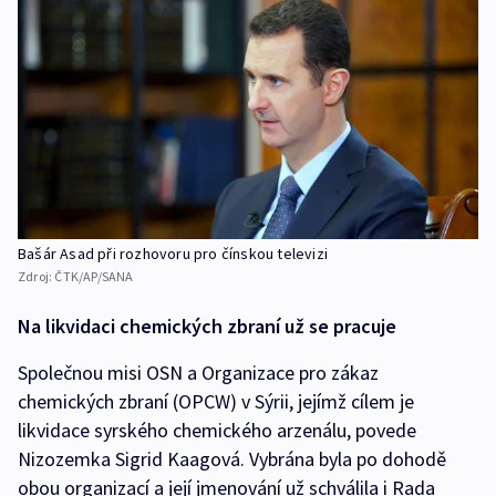
Bašár Asad při rozhovoru pro čínskou televizi
Zdroj:
ČTK/AP/SANA
Na likvidaci chemických zbraní už se pracuje
Společnou misi OSN a Organizace pro zákaz
chemických zbraní (OPCW) v Sýrii, jejímž cílem je
likvidace syrského chemického arzenálu, povede
Nizozemka Sigrid Kaagová. Vybrána byla po dohodě
obou organizací a její jmenování už schválila i Rada