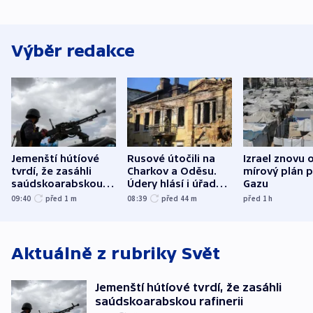
Výběr redakce
Jemenští hútíové
Rusové útočili na
Izrael znovu 
tvrdí, že zasáhli
Charkov a Oděsu.
mírový plán 
saúdskoarabskou
Údery hlásí i úřady v
Gazu
rafinerii
Bělgorodu
09:40
před 1
m
08:39
před 44
m
před 1
h
Aktuálně z rubriky
Svět
Jemenští hútíové tvrdí, že zasáhli
saúdskoarabskou rafinerii