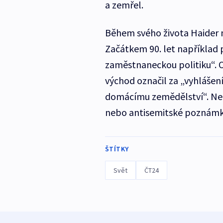
a zemřel.
Během svého života Haider n
Začátkem 90. let například p
zaměstnaneckou politiku“. O
východ označil za „vyhlášení
domácímu zemědělství“. Nech
nebo antisemitské poznámk
ŠTÍTKY
Svět
ČT24