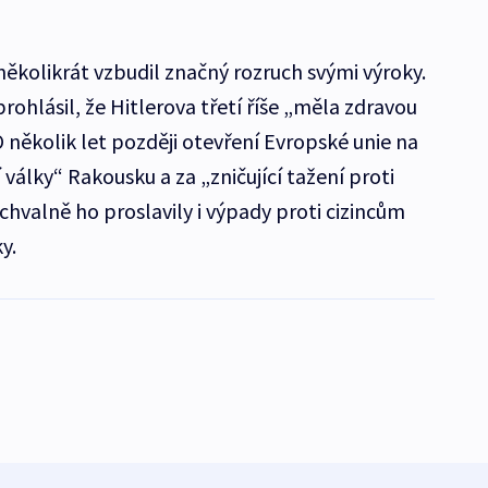
ěkolikrát vzbudil značný rozruch svými výroky.
rohlásil, že Hitlerova třetí říše „měla zdravou
 několik let později otevření Evropské unie na
 války“ Rakousku a za „zničující tažení proti
valně ho proslavily i výpady proti cizincům
y.