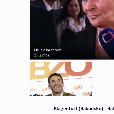
Claudie Haiderová
Zdroj:
ČT24
Klagenfurt (Rakousko) - Rak