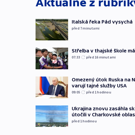
Aktuálně z rubri
Italská řeka Pád vysychá
před 7
minutami
Střelba v thajské škole má
07:33
před 16
minutami
Omezený útok Ruska na NA
varují tajné služby USA
09:05
před 1
hodinou
Ukrajina znovu zasáhla sk
útočili v Charkovské oblas
před 1
hodinou