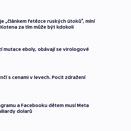
 je „článkem řetězce ruských útoků“, míní
 Kotena za tím může být kdokoli
í mutace eboly, obávají se virologové
nčí s cenami v levech. Pocit zdražení
tagramu a Facebooku dětem musí Meta
miliardy dolarů