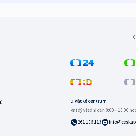
Č
Divácké centrum
ů
každý všední den:
8:00—16:00 ho
261 136 113
info@ceskate