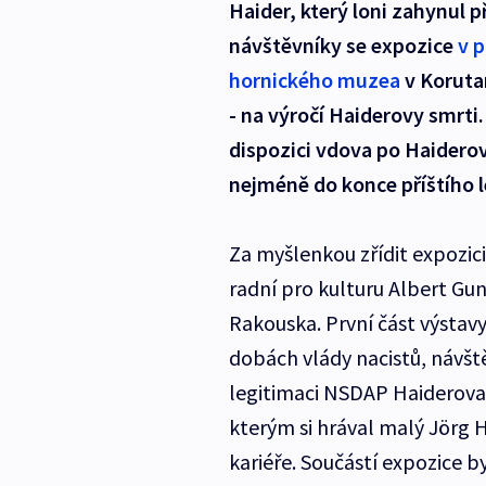
Haider, který loni zahynul
návštěvníky se expozice
v 
hornického muzea
v Koruta
- na výročí Haiderovy smrti
dispozici vdova po Haiderov
nejméně do konce příštího 
Za myšlenkou zřídit expozici
radní pro kulturu Albert Gu
Rakouska. První část výstav
dobách vlády nacistů, návště
legitimaci NSDAP Haiderova 
kterým si hrával malý Jörg H
kariéře. Součástí expozice b