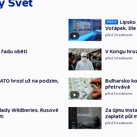
ky
Svět
Lipsko
VIDEO
Votápek. Dle
před 2
hodinami
 řadu obětí
V Kongu hroz
před 2
hodinami
TO hrozí už na podzim,
Bulharsko ko
přetrvává
před 3
hodinami
lady Wildberies. Rusové
Za újmu Ins
ti
zaplatit půl 
před 5
hodinami