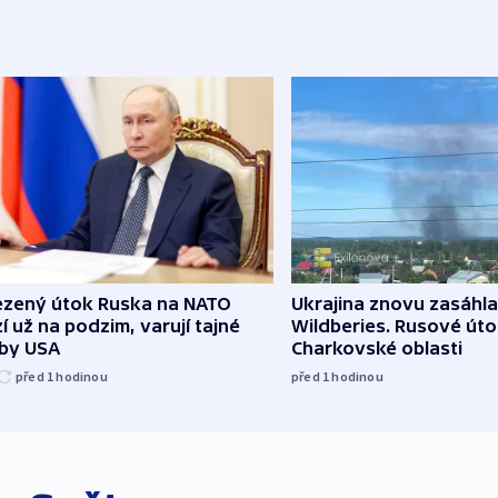
zený útok Ruska na NATO
Ukrajina znovu zasáhla
í už na podzim, varují tajné
Wildberies. Rusové útoč
žby USA
Charkovské oblasti
před 1
hodinou
před 1
hodinou