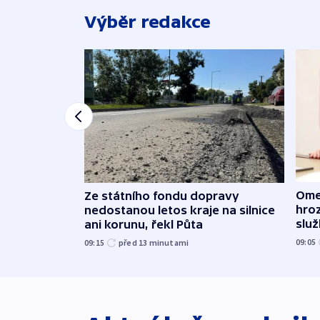
Výběr redakce
Ome
Ze státního fondu dopravy
hroz
nedostanou letos kraje na silnice
slu
ani korunu, řekl Půta
09:05
09:15
před 13
minutami