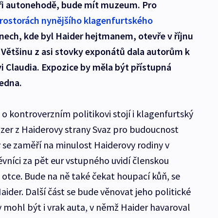
 při autonehodě, bude mít muzeum. Pro
prostorách nynějšího klagenfurtského
nech, kde byl Haider hejtmanem, otevře v říjnu
. Většinu z asi stovky exponátů dala autorům k
i Claudia. Expozice by měla být přístupná
ledna.
 o kontroverzním politikovi stojí i klagenfurtský
nzer z Haiderovy strany Svaz pro budoucnost
y se zaměří na minulost Haiderovy rodiny v
vníci za pět eur vstupného uvidí členskou
otce. Bude na ně také čekat houpací kůň, se
aider. Další část se bude věnovat jeho politické
y mohl být i vrak auta, v němž Haider havaroval