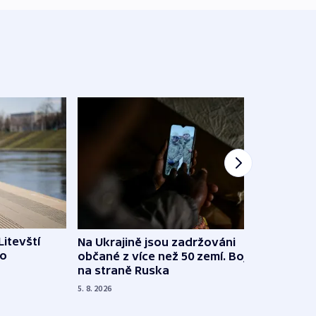
Litevští
Na Ukrajině jsou zadržováni
Španě
 o
občané z více než 50 zemí. Bojovali
dosta
na straně Ruska
4. 8. 20
5. 8. 2026