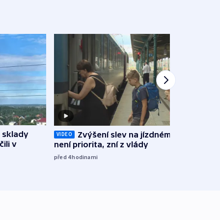
 sklady
Zvýšení slev na jízdném teď
Opil
VIDEO
ili v
není priorita, zní z vlády
vozid
stře
před 4
hodinami
před 4