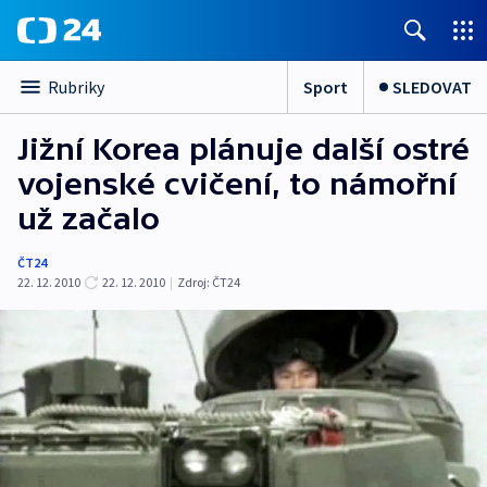
Sport
SLEDOVAT
Rubriky
Jižní Korea plánuje další ostré
vojenské cvičení, to námořní
už začalo
ČT24
22. 12. 2010
22. 12. 2010
|
Zdroj:
ČT24