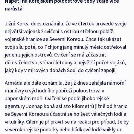
Napětí na Korejském poloostrově tedy stále více
narůstá.
Jižní Korea dnes oznámila, že ve čtvrtek provede svoje
největší vojenské cvičení s ostrou střelbou poblíž
vojenské hranice se Severní Koreou. Chce tak ukázat
svoji sílu poté, co Pchjongjang minulý měsíc ostřeloval
jeden z jejích ostrovů. Cvičení se má zúčastnit
dělostřelectvo, stíhací letouny a největší počet vojáků,
jaký kdy v mírových dobách Soul do cvičení zapojil.
Armáda ale dále oznámila, že již dnes zahájila námořní
manévry u východního pobřeží poloostrova v
Japonském moři. Cvičení se podle jihokorejské
agentury Jonhap koná asi sto kilometrů jižně od hranic
se Severní Koreou a účastní se ho šest válečných lodí a
vrtulníky. Cílem je připravit se na reakci pro případ, že by
severokorejské ponorky nebo hlídkové lodě vnikly do