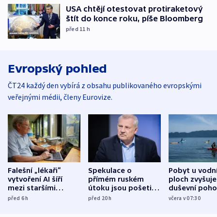
USA chtějí otestovat protiraketový
štít do konce roku, píše Bloomberg
před 11
h
Evropský pohled
ČT24 každý den vybírá z obsahu publikovaného evropskými
veřejnými médii, členy Eurovize.
Falešní „lékaři“
Spekulace o
Pobyt u vodn
vytvoření AI šíří
přímém ruském
ploch zvyšuje
mezi staršími
útoku jsou pošetilé,
duševní poho
Poláky nebezpečné
míní estonský
ukázala
před 6
h
před 20
h
včera v 07:30
zdravotní rady
bezpečnostní
mezinárodní 
expert