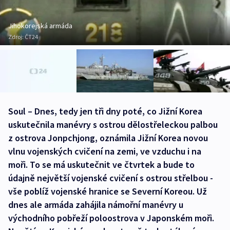
Jihokorejská armáda
Zdroj:
ČT24
Soul – Dnes, tedy jen tři dny poté, co Jižní Korea
uskutečnila manévry s ostrou dělostřeleckou palbou
z ostrova Jonpchjong, oznámila Jižní Korea novou
vlnu vojenských cvičení na zemi, ve vzduchu i na
moři. To se má uskutečnit ve čtvrtek a bude to
údajně největší vojenské cvičení s ostrou střelbou -
vše poblíž vojenské hranice se Severní Koreou. Už
dnes ale armáda zahájila námořní manévry u
východního pobřeží poloostrova v Japonském moři.