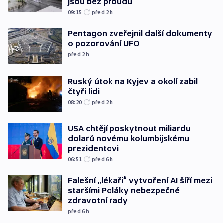
jsou bez proudu
09:15
před 2
h
Pentagon zveřejnil další dokumenty
o pozorování UFO
před 2
h
Ruský útok na Kyjev a okolí zabil
čtyři lidi
08:20
před 2
h
USA chtějí poskytnout miliardu
dolarů novému kolumbijskému
prezidentovi
06:51
před 6
h
Falešní „lékaři“ vytvoření AI šíří mezi
staršími Poláky nebezpečné
zdravotní rady
před 6
h