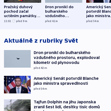
Pražský duhový
Dron pronikl do
Americký Sen
pochod začal
bulharského
potvrdil Blan
uctěním památky
vzdušného
jako ministra
obětí berlínského
prostoru,
spravedlnost
12:02
před 9
m
před 42
m
před 54
m
útoku
explodoval kilometr
od plynovodu
Aktuálně z rubriky
Svět
Dron pronikl do bulharského
vzdušného prostoru, explodoval
kilometr od plynovodu
před 42
m
Americký Senát potvrdil Blanche
jako ministra spravedlnosti
před 54
m
Tajfun Dolphin na jihu Japonska
zranil šest lidí, desítky tisíc domů