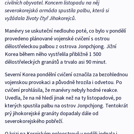
civilních obyvatel. Koncem listopadu na něj
severokorejská armáda spustila palbu, která si
vyžádala životy čtyř Jihokorejců.
Manévry se uskuteční nedlouho poté, co bylo v pondělí
provedeno plánované vojenské cvičení s ostrou
dělostřeleckou palbou z ostrova Jonpchjong. Jižní
Korea během něho vystřelila přibližně 1 500
dělostřeleckých granátů a trvalo asi 90 minut.
Severní Korea pondělní cvičení označila za bezohlednou
vojenskou provokaci a původně hrozila i odvetou. Po
cvičení prohlásila, že manévry nebyly hodné reakce.
Uvedla, že na ně hledí jinak než na ty listopadové, po
kterých spustila palbu na ostrov Jonpchjong. Tentokrát
prý jihokorejské granáty dopadaly dále od
severokorejského pobřeží.
O krizi na Korejském poloostrově v neděli jednala i