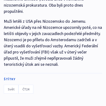
nizozemská prokuratura. Oba byli proto dnes
propuštěni.
Muži letěli z USA přes Nizozemsko do Jemenu.
Americké úřady na ně Nizozemce upozornily poté, co na
letišti objevily v jejich zavazadlech podezřelé předměty.
Nizozemci je po příletu do Amsterodamu zadrželi a v
úterý vsadili do vyšetřovací vazby. Americký Federální
úřad pro vyšetřování (FBI) však už v úterý večer
připustil, že muži zřejmě nepřipravovali žádný
teroristický útok ani se neznali.
ŠTÍTKY
Svět
ČT24