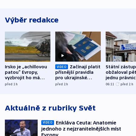
Výběr redakce
Irsko je „achillovou
Začínají platit
Státní zástu
VIDEO
patou“ Evropy,
přísnější pravidla
obžaloval pět 
vyzbrojit ho má
pro ukrajinské
jednu právni
Francie
uprchlíky
osobu v kauz
před 1
h
před 2
h
06:11
před 2
h
Bulovky
Aktuálně z rubriky
Svět
Enkláva Ceuta: Anatomie
VIDEO
jednoho z nejzranitelnějších míst
Evropy