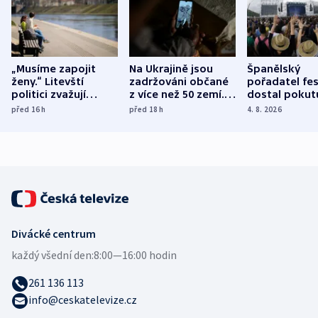
„Musíme zapojit
Na Ukrajině jsou
Španělský
ženy.“ Litevští
zadržováni občané
pořadatel fes
politici zvažují
z více než 50 zemí.
dostal pokut
dohodu o
Bojovali na straně
nekalé prakti
před 16
h
před 18
h
4. 8. 2026
demografii
Ruska
Divácké centrum
každý všední den:
8:00—16:00 hodin
261 136 113
info@ceskatelevize.cz