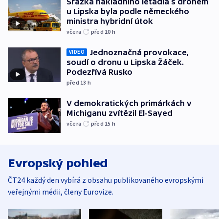
Srážka nákladního letadla s dronem
u Lipska byla podle německého
ministra hybridní útok
včera
před 10
h
Jednoznačná provokace,
VIDEO
soudí o dronu u Lipska Žáček.
Podezřívá Rusko
před 13
h
V demokratických primárkách v
Michiganu zvítězil El-Sayed
včera
před 15
h
Evropský pohled
ČT24 každý den vybírá z obsahu publikovaného evropskými
veřejnými médii, členy Eurovize.