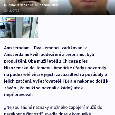
Muhamed Násir Sufí a Hezama Murisí
Zdroj:
ČT24
Amsterodam – Dva Jemenci, zadržovaní v
Amsterdamu kvůli podezření z terorismu, byli
propuštěni. Oba muži letěli z Chicaga přes
Nizozemsko do Jemenu. Americké úřady upozornily
na podezřelé věci v jejich zavazadlech a požádaly o
jejich zatčení. Vyšetřovatelé FBI ale nakonec došli k
závěru, že muži se neznali a žádný útok
nepřipravovali.
„Nejsou žádné náznaky možného zapojení mužů do
nezákonné činnosti“, uvedla dnes v komuniké