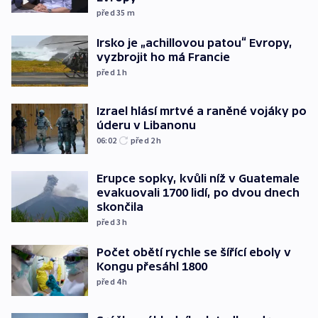
před 35
m
Irsko je „achillovou patou“ Evropy,
vyzbrojit ho má Francie
před 1
h
Izrael hlásí mrtvé a raněné vojáky po
úderu v Libanonu
06:02
před 2
h
Erupce sopky, kvůli níž v Guatemale
evakuovali 1700 lidí, po dvou dnech
skončila
před 3
h
Počet obětí rychle se šířící eboly v
Kongu přesáhl 1800
před 4
h