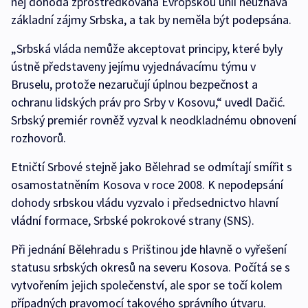
něj dohoda zprostředkovaná Evropskou unií neuznává
základní zájmy Srbska, a tak by neměla být podepsána.
„Srbská vláda nemůže akceptovat principy, které byly
ústně představeny jejímu vyjednávacímu týmu v
Bruselu, protože nezaručují úplnou bezpečnost a
ochranu lidských práv pro Srby v Kosovu,“ uvedl Dačić.
Srbský premiér rovněž vyzval k neodkladnému obnovení
rozhovorů.
Etničtí Srbové stejně jako Bělehrad se odmítají smířit s
osamostatněním Kosova v roce 2008. K nepodepsání
dohody srbskou vládu vyzvalo i předsednictvo hlavní
vládní formace, Srbské pokrokové strany (SNS).
Při jednání Bělehradu s Prištinou jde hlavně o vyřešení
statusu srbských okresů na severu Kosova. Počítá se s
vytvořením jejich společenství, ale spor se točí kolem
případných pravomocí takového správního útvaru.