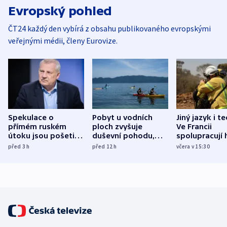
Evropský pohled
ČT24 každý den vybírá z obsahu publikovaného evropskými
veřejnými médii, členy Eurovize.
Spekulace o
Pobyt u vodních
Jiný jazyk i t
přímém ruském
ploch zvyšuje
Ve Francii
útoku jsou pošetilé,
duševní pohodu,
spolupracují h
míní estonský
ukázala
různých zemí
před 3
h
před 12
h
včera v 15:30
bezpečnostní
mezinárodní studie
expert