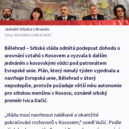
Jednání Srbska v Bruselu
Zdroj:
ISIFA/EPA/DJORDJE SAVIC
Bělehrad – Srbská vláda odmítá podepsat dohodu o
urovnání vztahů s Kosovem a vyzvala k dalším
jednáním s kosovskými vůdci pod patronátem
Evropské unie. Plán, který minulý týden vyjednala a
navrhuje Evropská unie, Bělehrad v úterý
nepodepíše, protože požaduje větší míru autonomie
pro srbskou menšinu v Kosovu, oznámil srbský
premiér Ivica Dačić.
„Vláda musí navrhnout naléhavé a okamžité
pokračování rozhovorů s Kosovem,“ uvedl Vučić. Podle