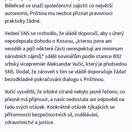
Bělehrad se snaží společenství zajistit co největší
autonomii, Priština mu nechce přiznat pravomoci
prakticky žádné.
Vedení SNS se rozhodlo, že vládě doporučí, aby v úterý
nepodepsala dohodu o Kosovu, „kterou jsme ani
neviděli a jejíž některé části nerespektují ani minimum
národních zájmů,“ sdělil novinářům podle stanice B92
srbský vicepremiér Aleksandar Vučić, který je předsedou
SNS. Dodal, že zároveň s tím se vládě doporučuje žádat
bezodkladné pokračování dialogu s Prištinou.
Vučić vysvětlil, že srbské straně nebylo jasně řečeno, co
přesně má přijmout, a navíc nedostala ani odpovědi na
řadu svých otázek. Konkrétně otázek týkajících se
přítomnosti bezpečnostních sil, vzdělávání,
zdravotnictví a justice.