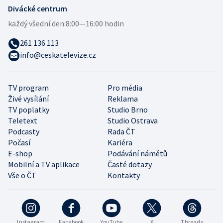
Divácké centrum
každý všední den:
8:00—16:00 hodin
261 136 113
info@ceskatelevize.cz
TV program
Pro média
Živé vysílání
Reklama
TV poplatky
Studio Brno
Teletext
Studio Ostrava
Podcasty
Rada ČT
Počasí
Kariéra
E-shop
Podávání námětů
Mobilní a TV aplikace
Časté dotazy
Vše o ČT
Kontakty
Instagram
Facebook
YouTube
X
Threads