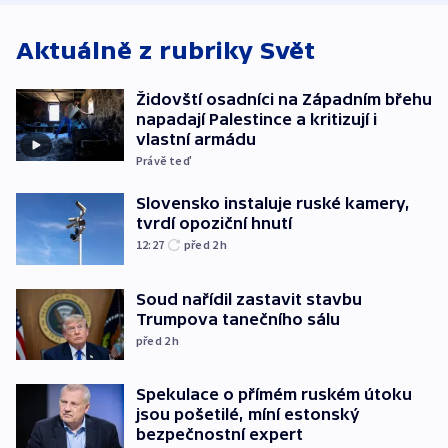
Aktuálně z rubriky
Svět
Židovští osadníci na Západním břehu
napadají Palestince a kritizují i
vlastní armádu
Právě teď
Slovensko instaluje ruské kamery,
tvrdí opoziční hnutí
12:27
před 2
h
Soud nařídil zastavit stavbu
Trumpova tanečního sálu
před 2
h
Spekulace o přímém ruském útoku
jsou pošetilé, míní estonský
bezpečnostní expert