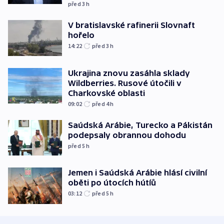
před 3
h
V bratislavské rafinerii Slovnaft
hořelo
14:22
před 3
h
Ukrajina znovu zasáhla sklady
Wildberries. Rusové útočili v
Charkovské oblasti
09:02
před 4
h
Saúdská Arábie, Turecko a Pákistán
podepsaly obrannou dohodu
před 5
h
Jemen i Saúdská Arábie hlásí civilní
oběti po útocích hútíů
03:12
před 5
h