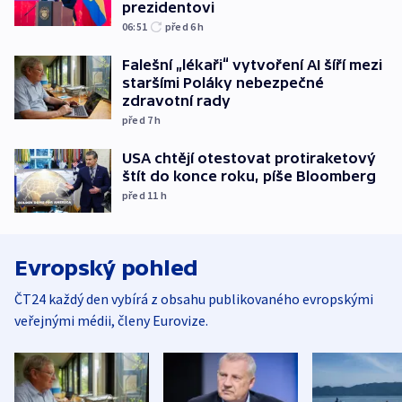
prezidentovi
06:51
před 6
h
Falešní „lékaři“ vytvoření AI šíří mezi
staršími Poláky nebezpečné
zdravotní rady
před 7
h
USA chtějí otestovat protiraketový
štít do konce roku, píše Bloomberg
před 11
h
Evropský pohled
ČT24 každý den vybírá z obsahu publikovaného evropskými
veřejnými médii, členy Eurovize.