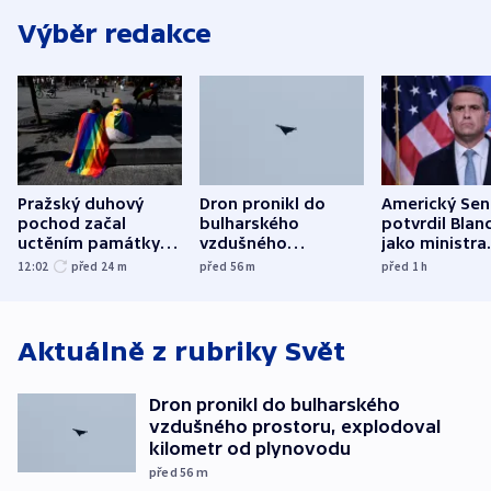
Výběr redakce
Pražský duhový
Dron pronikl do
Americký Sen
pochod začal
bulharského
potvrdil Blan
uctěním památky
vzdušného
jako ministra
obětí berlínského
prostoru,
spravedlnost
12:02
před 24
m
před 56
m
před 1
h
útoku
explodoval kilometr
od plynovodu
Aktuálně z rubriky
Svět
Dron pronikl do bulharského
vzdušného prostoru, explodoval
kilometr od plynovodu
před 56
m