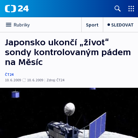
Sport
SLEDOVAT
Rubriky
Japonsko ukončí „život“
sondy kontrolovaným pádem
na Měsíc
ČT24
10. 6. 2009
10. 6. 2009
|
Zdroj:
ČT24