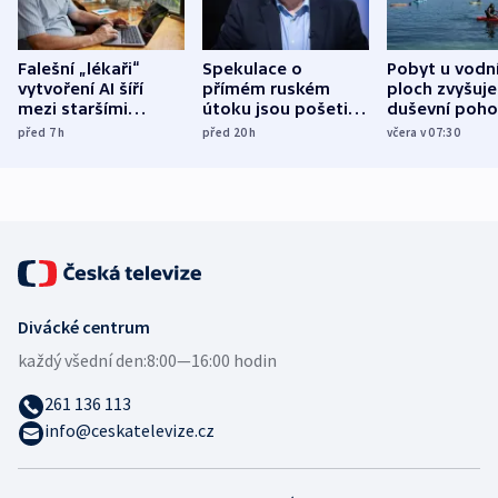
Falešní „lékaři“
Spekulace o
Pobyt u vodn
vytvoření AI šíří
přímém ruském
ploch zvyšuje
mezi staršími
útoku jsou pošetilé,
duševní poho
Poláky nebezpečné
míní estonský
ukázala
před 7
h
před 20
h
včera v 07:30
zdravotní rady
bezpečnostní
mezinárodní 
expert
Divácké centrum
každý všední den:
8:00—16:00 hodin
261 136 113
info@ceskatelevize.cz