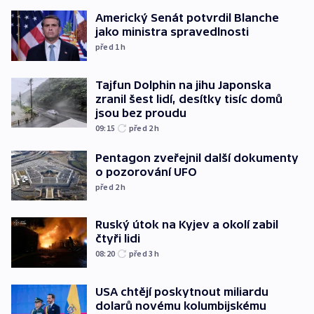
Americký Senát potvrdil Blanche
jako ministra spravedlnosti
před 1
h
Tajfun Dolphin na jihu Japonska
zranil šest lidí, desítky tisíc domů
jsou bez proudu
09:15
před 2
h
Pentagon zveřejnil další dokumenty
o pozorování UFO
před 2
h
Ruský útok na Kyjev a okolí zabil
čtyři lidi
08:20
před 3
h
USA chtějí poskytnout miliardu
dolarů novému kolumbijskému