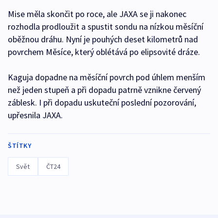
Mise měla skončit po roce, ale JAXA se ji nakonec
rozhodla prodloužit a spustit sondu na nízkou měsíční
oběžnou dráhu. Nyní je pouhých deset kilometrů nad
povrchem Měsíce, který oblétává po elipsovité dráze.
Kaguja dopadne na měsíční povrch pod úhlem menším
než jeden stupeň a při dopadu patrně vznikne červený
záblesk. I při dopadu uskuteční poslední pozorování,
upřesnila JAXA.
ŠTÍTKY
Svět
ČT24