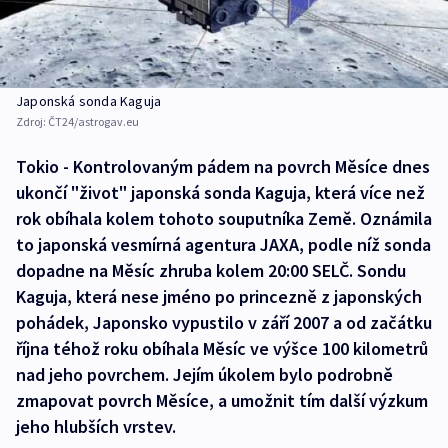
Japonská sonda Kaguja
Zdroj:
ČT24/astrogav.eu
Tokio - Kontrolovaným pádem na povrch Měsíce dnes
ukončí "život" japonská sonda Kaguja, která více než
rok obíhala kolem tohoto souputníka Země. Oznámila
to japonská vesmírná agentura JAXA, podle níž sonda
dopadne na Měsíc zhruba kolem 20:00 SELČ. Sondu
Kaguja, která nese jméno po princezně z japonských
pohádek, Japonsko vypustilo v září 2007 a od začátku
října téhož roku obíhala Měsíc ve výšce 100 kilometrů
nad jeho povrchem. Jejím úkolem bylo podrobně
zmapovat povrch Měsíce, a umožnit tím další výzkum
jeho hlubších vrstev.