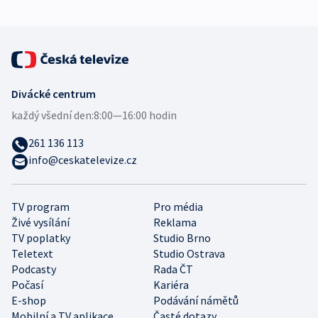
Divácké centrum
každý všední den:
8:00—16:00 hodin
261 136 113
info@ceskatelevize.cz
TV program
Pro média
Živé vysílání
Reklama
TV poplatky
Studio Brno
Teletext
Studio Ostrava
Podcasty
Rada ČT
Počasí
Kariéra
E-shop
Podávání námětů
Mobilní a TV aplikace
Časté dotazy