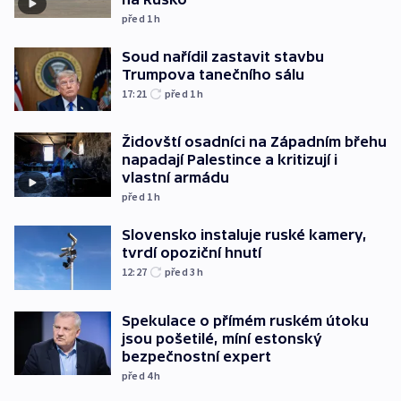
před 1
h
Soud nařídil zastavit stavbu
Trumpova tanečního sálu
17:21
před 1
h
Židovští osadníci na Západním břehu
napadají Palestince a kritizují i
vlastní armádu
před 1
h
Slovensko instaluje ruské kamery,
tvrdí opoziční hnutí
12:27
před 3
h
Spekulace o přímém ruském útoku
jsou pošetilé, míní estonský
bezpečnostní expert
před 4
h