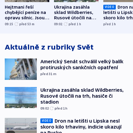
Hejtmani řeší
Ukrajina zasáhla
Dron n
VIDEO
chybějící peníze na
sklad Wildberries,
letišti u Lips
opravu silnic. Jsou
Rusové útočili na
skoro kilo trh
nenárokové, namítá
trh, hasiče či
indicie ukazuj
09:15
před 53
m
09:02
před 1
h
před 1
h
ministerstvo
stadion
Rusko
Aktuálně z rubriky
Svět
Americký Senát schválil velký balík
protiruských sankčních opatření
před 31
m
Ukrajina zasáhla sklad Wildberries,
Rusové útočili na trh, hasiče či
stadion
09:02
před 1
h
Dron na letišti u Lipska nesl
VIDEO
skoro kilo trhaviny, indicie ukazují
na Rusko