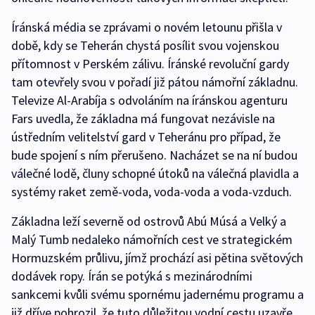
Íránská média se zprávami o novém letounu přišla v
době, kdy se Teherán chystá posílit svou vojenskou
přítomnost v Perském zálivu. Íránské revoluční gardy
tam otevřely svou v pořadí již pátou námořní základnu.
Televize Al-Arabíja s odvoláním na íránskou agenturu
Fars uvedla, že základna má fungovat nezávisle na
ústředním velitelství gard v Teheránu pro případ, že
bude spojení s ním přerušeno. Nacházet se na ní budou
válečné lodě, čluny schopné útoků na válečná plavidla a
systémy raket země-voda, voda-voda a voda-vzduch.
Základna leží severně od ostrovů Abú Músá a Velký a
Malý Tumb nedaleko námořních cest ve strategickém
Hormuzském průlivu, jímž prochází asi pětina světových
dodávek ropy. Írán se potýká s mezinárodními
sankcemi kvůli svému spornému jadernému programu a
již dříve pohrozil, že tuto důležitou vodní cestu uzavře,