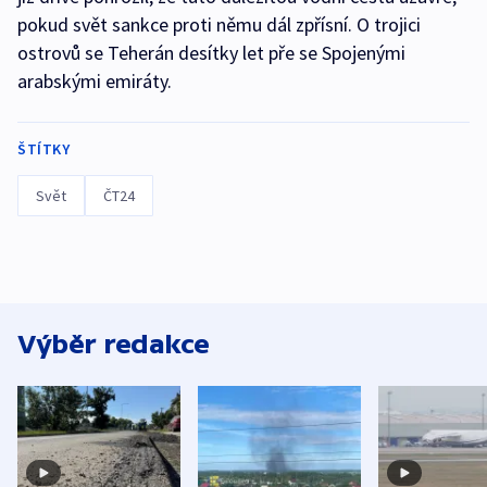
pokud svět sankce proti němu dál zpřísní. O trojici
ostrovů se Teherán desítky let pře se Spojenými
arabskými emiráty.
ŠTÍTKY
Svět
ČT24
Výběr redakce