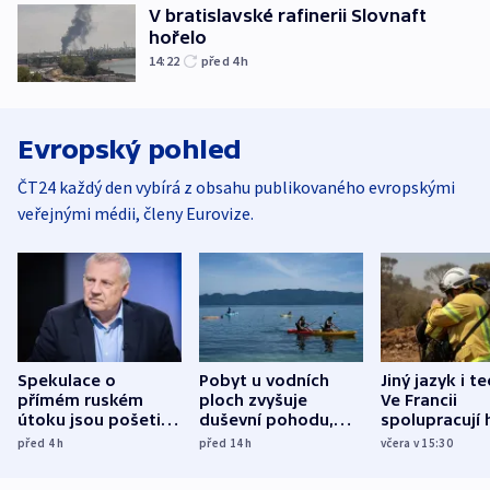
V bratislavské rafinerii Slovnaft
hořelo
14:22
před 4
h
Evropský pohled
ČT24 každý den vybírá z obsahu publikovaného evropskými
veřejnými médii, členy Eurovize.
Spekulace o
Pobyt u vodních
Jiný jazyk i t
přímém ruském
ploch zvyšuje
Ve Francii
útoku jsou pošetilé,
duševní pohodu,
spolupracují h
míní estonský
ukázala
různých zemí
před 4
h
před 14
h
včera v 15:30
bezpečnostní
mezinárodní studie
expert