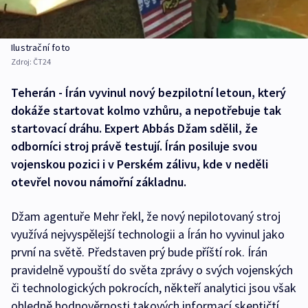
Ilustrační foto
Zdroj:
ČT24
Teherán - Írán vyvinul nový bezpilotní letoun, který
dokáže startovat kolmo vzhůru, a nepotřebuje tak
startovací dráhu. Expert Abbás Džam sdělil, že
odborníci stroj právě testují. Írán posiluje svou
vojenskou pozici i v Perském zálivu, kde v neděli
otevřel novou námořní základnu.
Džam agentuře Mehr řekl, že nový nepilotovaný stroj
využívá nejvyspělejší technologii a Írán ho vyvinul jako
první na světě. Představen prý bude příští rok. Írán
pravidelně vypouští do světa zprávy o svých vojenských
či technologických pokrocích, někteří analytici jsou však
ohledně hodnověrnosti takových informací skeptičtí.