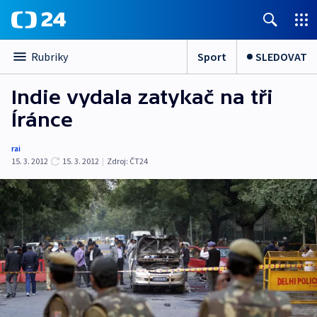
Sport
SLEDOVAT
Rubriky
Indie vydala zatykač na tři
Íránce
rai
15. 3. 2012
15. 3. 2012
|
Zdroj:
ČT24