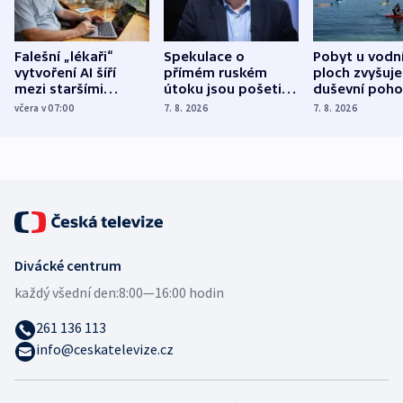
Falešní „lékaři“
Spekulace o
Pobyt u vodn
vytvoření AI šíří
přímém ruském
ploch zvyšuje
mezi staršími
útoku jsou pošetilé,
duševní poho
Poláky nebezpečné
míní estonský
ukázala
včera v 07:00
7. 8. 2026
7. 8. 2026
zdravotní rady
bezpečnostní
mezinárodní 
expert
Divácké centrum
každý všední den:
8:00—16:00 hodin
261 136 113
info@ceskatelevize.cz