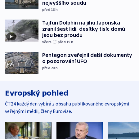
nejvyššího soudu
před 16
h
Tajfun Dolphin na jihu Japonska
zranil šest lidí, desítky tisíc domů
jsou bez proudu
včera
před 19
h
Pentagon zveřejnil další dokumenty
o pozorování UFO
před 20
h
Evropský pohled
ČT24 každý den vybírá z obsahu publikovaného evropskými
veřejnými médii, členy Eurovize.