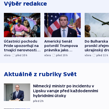
Výběr redakce
Účastníci pochodu
Americký Senát
Do Bulharska
Pride upozorňují na
potvrdil Trumpova
pronikl zřejm
trvající nerovnosti i
právníka jako
ukrajinský dr
společenskou
ministra
explodoval k
včera
před 10
h
včera
před 10
h
včera
před 11
h
atmosféru
spravedlnosti
od plynovod
Aktuálně z rubriky
Svět
Německý ministr po incidentu v
Lipsku varuje před každodenními
hybridními útoky
před 2
h