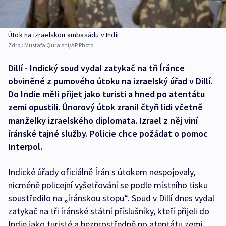
Útok na izraelskou ambasádu v Indii
Zdroj:
Mustafa Quraishi/AP Photo
Dillí - Indický soud vydal zatykač na tři Íránce
obviněné z pumového útoku na izraelský úřad v Dillí.
Do Indie měli přijet jako turisti a hned po atentátu
zemi opustili. Únorový útok zranil čtyři lidi včetně
manželky izraelského diplomata. Izrael z něj viní
íránské tajné služby. Policie chce požádat o pomoc
Interpol.
Indické úřady oficiálně Írán s útokem nespojovaly,
nicméně policejní vyšetřování se podle místního tisku
soustředilo na „íránskou stopu“. Soud v Dillí dnes vydal
zatykač na tři íránské státní příslušníky, kteří přijeli do
Indie jako turisté a bezprostředně po atentátu zemi