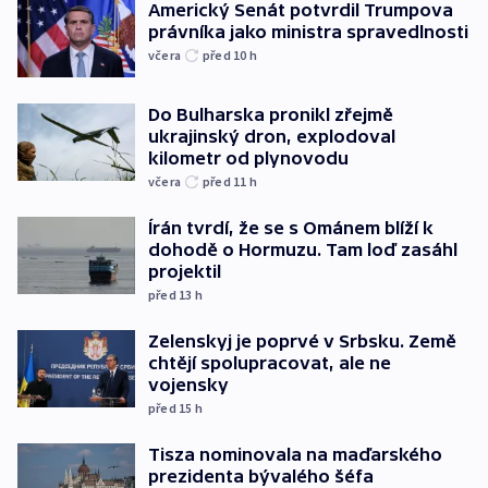
Americký Senát potvrdil Trumpova
právníka jako ministra spravedlnosti
včera
před 10
h
Do Bulharska pronikl zřejmě
ukrajinský dron, explodoval
kilometr od plynovodu
včera
před 11
h
Írán tvrdí, že se s Ománem blíží k
dohodě o Hormuzu. Tam loď zasáhl
projektil
před 13
h
Zelenskyj je poprvé v Srbsku. Země
chtějí spolupracovat, ale ne
vojensky
před 15
h
Tisza nominovala na maďarského
prezidenta bývalého šéfa