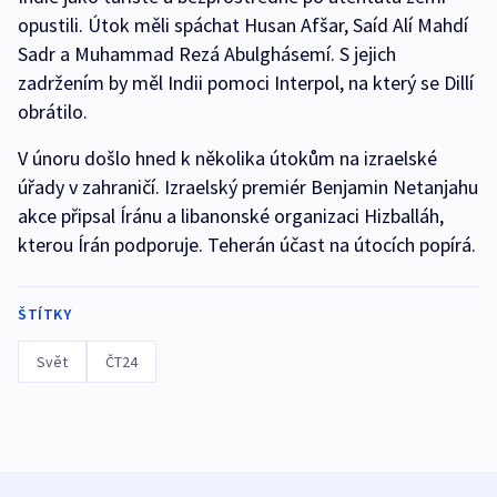
opustili. Útok měli spáchat Husan Afšar, Saíd Alí Mahdí
Sadr a Muhammad Rezá Abulghásemí. S jejich
zadržením by měl Indii pomoci Interpol, na který se Dillí
obrátilo.
V únoru došlo hned k několika útokům na izraelské
úřady v zahraničí. Izraelský premiér Benjamin Netanjahu
akce připsal Íránu a libanonské organizaci Hizballáh,
kterou Írán podporuje. Teherán účast na útocích popírá.
ŠTÍTKY
Svět
ČT24