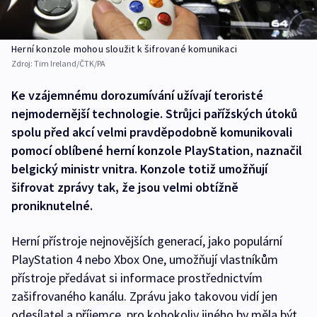
Herní konzole mohou sloužit k šifrované komunikaci
Zdroj:
Tim Ireland/ČTK/PA
Ke vzájemnému dorozumívání užívají teroristé
nejmodernější technologie. Strůjci pařížských útoků
spolu před akcí velmi pravděpodobně komunikovali
pomocí oblíbené herní konzole PlayStation, naznačil
belgický ministr vnitra. Konzole totiž umožňují
šifrovat zprávy tak, že jsou velmi obtížně
proniknutelné.
Herní přístroje nejnovějších generací, jako populární
PlayStation 4 nebo Xbox One, umožňují vlastníkům
přístroje předávat si informace prostřednictvím
zašifrovaného kanálu. Zprávu jako takovou vidí jen
odesílatel a příjemce, pro kohokoliv jiného by měla být