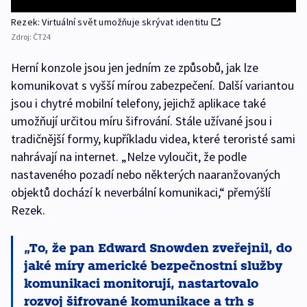
Rezek: Virtuální svět umožňuje skrývat identitu
Zdroj:
ČT24
Herní konzole jsou jen jedním ze způsobů, jak lze
komunikovat s vyšší mírou zabezpečení. Další variantou
jsou i chytré mobilní telefony, jejichž aplikace také
umožňují určitou míru šifrování. Stále užívané jsou i
tradičnější formy, kupříkladu videa, které teroristé sami
nahrávají na internet. „Nelze vyloučit, že podle
nastaveného pozadí nebo některých naaranžovaných
objektů dochází k neverbální komunikaci,“ přemýšlí
Rezek.
To, že pan Edward Snowden zveřejnil, do
jaké míry americké bezpečnostní služby
komunikaci monitorují, nastartovalo
rozvoj šifrované komunikace a trh s