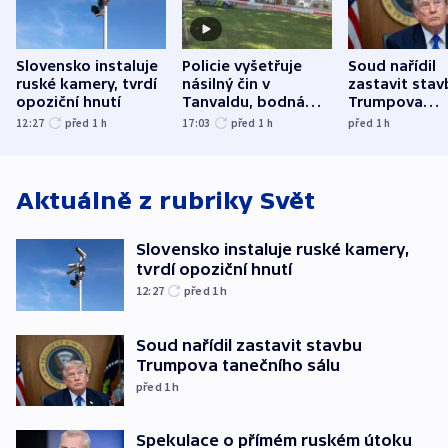
Slovensko instaluje
Policie vyšetřuje
Soud nařídil
ruské kamery, tvrdí
násilný čin v
zastavit stav
opoziční hnutí
Tanvaldu, bodná
Trumpova
zranění při něm
tanečního sá
12:27
před 1
h
17:03
před 1
h
před 1
h
utrpěli tři lidé
Aktuálně z rubriky
Svět
Slovensko instaluje ruské kamery,
tvrdí opoziční hnutí
12:27
před 1
h
Soud nařídil zastavit stavbu
Trumpova tanečního sálu
před 1
h
Spekulace o přímém ruském útoku