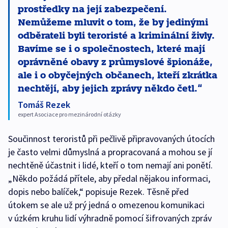
prostředky na její zabezpečení.
Nemůžeme mluvit o tom, že by jedinými
odběrateli byli teroristé a kriminální živly.
Bavíme se i o společnostech, které mají
oprávněné obavy z průmyslové špionáže,
ale i o obyčejných občanech, kteří zkrátka
nechtějí, aby jejich zprávy někdo četl.
Tomáš Rezek
expert Asociace pro mezinárodní otázky
Součinnost teroristů při pečlivě připravovaných útocích
je často velmi důmyslná a propracovaná a mohou se jí
nechtěně účastnit i lidé, kteří o tom nemají ani ponětí.
„Někdo požádá přítele, aby předal nějakou informaci,
dopis nebo balíček,“ popisuje Rezek. Těsně před
útokem se ale už prý jedná o omezenou komunikaci
v úzkém kruhu lidí výhradně pomocí šifrovaných zpráv