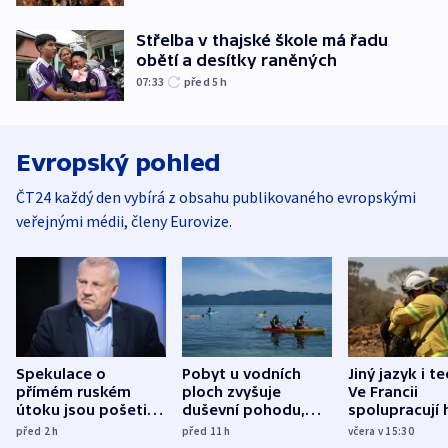
Střelba v thajské škole má řadu
obětí a desítky raněných
07:33
před 5
h
Evropský pohled
ČT24 každý den vybírá z obsahu publikovaného evropskými
veřejnými médii, členy Eurovize.
Spekulace o
Pobyt u vodních
Jiný jazyk i t
přímém ruském
ploch zvyšuje
Ve Francii
útoku jsou pošetilé,
duševní pohodu,
spolupracují h
míní estonský
ukázala
různých zemí
před 2
h
před 11
h
včera v 15:30
bezpečnostní
mezinárodní studie