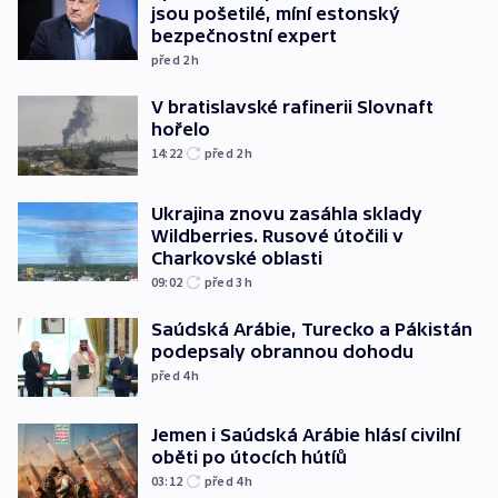
jsou pošetilé, míní estonský
bezpečnostní expert
před 2
h
V bratislavské rafinerii Slovnaft
hořelo
14:22
před 2
h
Ukrajina znovu zasáhla sklady
Wildberries. Rusové útočili v
Charkovské oblasti
09:02
před 3
h
Saúdská Arábie, Turecko a Pákistán
podepsaly obrannou dohodu
před 4
h
Jemen i Saúdská Arábie hlásí civilní
oběti po útocích hútíů
03:12
před 4
h