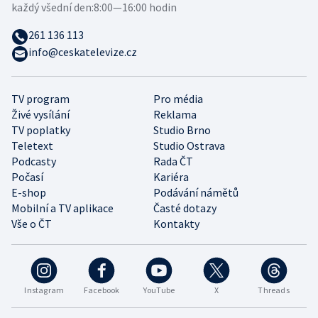
každý všední den:
8:00—16:00 hodin
261 136 113
info@ceskatelevize.cz
TV program
Pro média
Živé vysílání
Reklama
TV poplatky
Studio Brno
Teletext
Studio Ostrava
Podcasty
Rada ČT
Počasí
Kariéra
E-shop
Podávání námětů
Mobilní a TV aplikace
Časté dotazy
Vše o ČT
Kontakty
Instagram
Facebook
YouTube
X
Threads