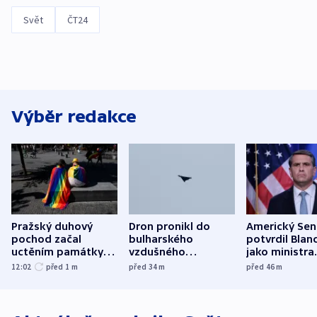
Svět
ČT24
Výběr redakce
Pražský duhový
Dron pronikl do
Americký Sen
pochod začal
bulharského
potvrdil Blan
uctěním památky
vzdušného
jako ministra
obětí berlínského
prostoru,
spravedlnost
12:02
před 1
m
před 34
m
před 46
m
útoku
explodoval kilometr
od plynovodu