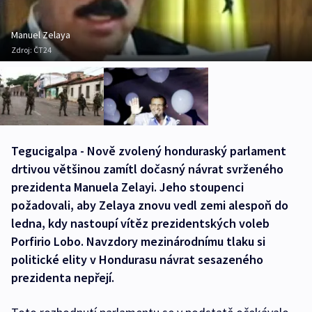
Manuel Zelaya
Zdroj:
ČT24
Tegucigalpa - Nově zvolený honduraský parlament
drtivou většinou zamítl dočasný návrat svrženého
prezidenta Manuela Zelayi. Jeho stoupenci
požadovali, aby Zelaya znovu vedl zemi alespoň do
ledna, kdy nastoupí vítěz prezidentských voleb
Porfirio Lobo. Navzdory mezinárodnímu tlaku si
politické elity v Hondurasu návrat sesazeného
prezidenta nepřejí.