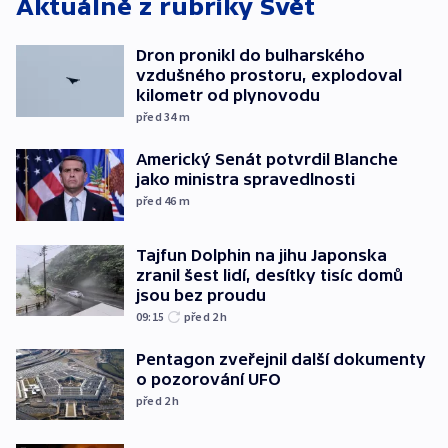
Aktuálně z rubriky
Svět
Dron pronikl do bulharského
vzdušného prostoru, explodoval
kilometr od plynovodu
před 34
m
Americký Senát potvrdil Blanche
jako ministra spravedlnosti
před 46
m
Tajfun Dolphin na jihu Japonska
zranil šest lidí, desítky tisíc domů
jsou bez proudu
09:15
před 2
h
Pentagon zveřejnil další dokumenty
o pozorování UFO
před 2
h