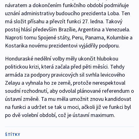
návratem a dokončením funkčního období podmiňuje
uznání administrativy budoucího prezidenta Loba. Ten
má složit přísahu a převzít funkci 27. ledna. Takový
postoj hlásí především Brazílie, Argentina a Venezuela.
Naproti tomu Spojené státy, Peru, Panama, Kolumbie a
Kostarika novému prezidentovi vyjádřily podporu.
Honduraské nedělní volby měly ukončit hlubokou
politickou krizi, která začala před pěti měsíci. Tehdy
armáda za podpory pravicových sil svrhla levicového
Zelayu a vyhnala ho ze země, protože nerespektoval
soudní rozhodnutí, aby odvolal plánované referendum o
ústavní změně. Ta mu měla umožnit znovu kandidovat
na funkci a udržet se tak u moci, ačkoli již ve funkci byl
po dvě volební období, což je ústavní maximum.
ŠTÍTKY