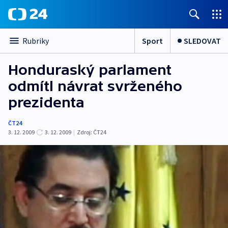
Sport
SLEDOVAT
Rubriky
Honduraský parlament
odmítl návrat svrženého
prezidenta
ČT24
3. 12. 2009
3. 12. 2009
|
Zdroj:
ČT24