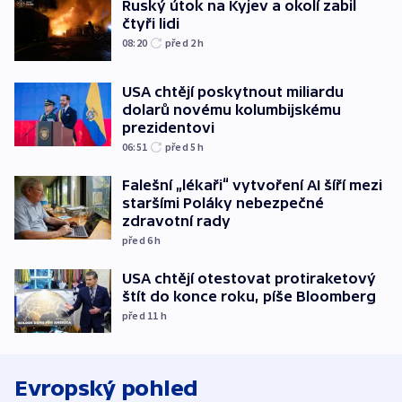
Ruský útok na Kyjev a okolí zabil
čtyři lidi
08:20
před 2
h
USA chtějí poskytnout miliardu
dolarů novému kolumbijskému
prezidentovi
06:51
před 5
h
Falešní „lékaři“ vytvoření AI šíří mezi
staršími Poláky nebezpečné
zdravotní rady
před 6
h
USA chtějí otestovat protiraketový
štít do konce roku, píše Bloomberg
před 11
h
Evropský pohled