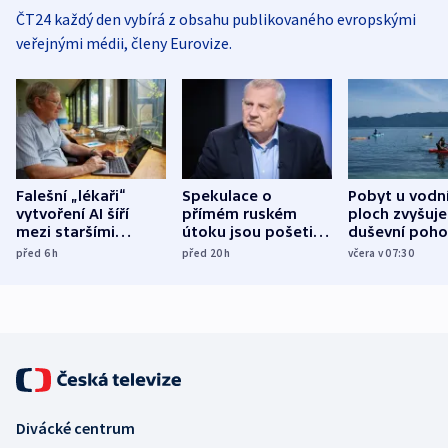
ČT24 každý den vybírá z obsahu publikovaného evropskými
veřejnými médii, členy Eurovize.
Falešní „lékaři“
Spekulace o
Pobyt u vodn
vytvoření AI šíří
přímém ruském
ploch zvyšuje
mezi staršími
útoku jsou pošetilé,
duševní poho
Poláky nebezpečné
míní estonský
ukázala
před 6
h
před 20
h
včera v 07:30
zdravotní rady
bezpečnostní
mezinárodní 
expert
Divácké centrum