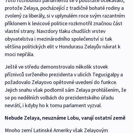
Toto rozhodnutí parlamentu se v podstatě očekávalo,
protože Zelaya, pocházející z tradičně bohaté rodiny a
zvolený za liberály, si v uplynulém roce svým razantním
příklonem k levicové politice rozkmotřil značnou část
vlastní strany. Navzdory tlaku chudších vrstev
obyvatelstva i mezinárodního společenství si tak
většina politických elit v Hondurasu Zelayův návrat k
moci nepřála.
Ještě ve středu demonstrovalo několik stovek
příznivců svrženého prezidenta v ulicích Tegucigalpy a
požadovalo Zelayovo opětovné uvedení do funkce.
Jejich snahu však podlomil sám Zelaya prohlášením, že
se po nedělních volbách do prezidentského úřadu
nevrátí, i kdyby ho k tomu parlament vyzval.
Nebude Zelaya, neuznáme Lobu, varují ostatní země
Mnoho zemí Latinské Ameriky však Zelayovým