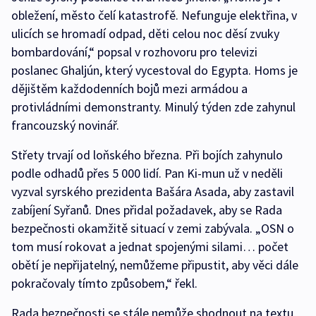
obležení, město čelí katastrofě. Nefunguje elektřina, v
ulicích se hromadí odpad, děti celou noc děsí zvuky
bombardování,“ popsal v rozhovoru pro televizi
poslanec Ghaljún, který vycestoval do Egypta. Homs je
dějištěm každodenních bojů mezi armádou a
protivládními demonstranty. Minulý týden zde zahynul
francouzský novinář.
Střety trvají od loňského března. Při bojích zahynulo
podle odhadů přes 5 000 lidí. Pan Ki-mun už v neděli
vyzval syrského prezidenta Bašára Asada, aby zastavil
zabíjení Syřanů. Dnes přidal požadavek, aby se Rada
bezpečnosti okamžitě situací v zemi zabývala. „OSN o
tom musí rokovat a jednat spojenými silami… počet
obětí je nepřijatelný, nemůžeme připustit, aby věci dále
pokračovaly tímto způsobem,“ řekl.
Rada bezpečnosti se stále nemůže shodnout na textu