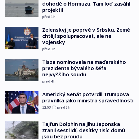
dohodě o Hormuzu. Tam loď zasáhl
projektil
před 1
h
Zelenskyj je poprvé v Srbsku. Země
chtějí spolupracovat, ale ne
vojensky
před 3
h
Tisza nominovala na maďarského
prezidenta bývalého šéfa
nejvyššího soudu
před 4
h
Americký Senát potvrdil Trumpova
právníka jako ministra spravedlnosti
12:53
před 5
h
Tajfun Dolphin na jihu Japonska
zranil šest lidí, desítky tisíc domů
jsou bez proudu