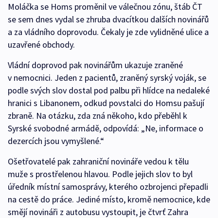
Moláčka se Homs proměnil ve válečnou zónu, štáb ČT
se sem dnes vydal se zhruba dvacítkou dalších novinářů
a za vládního doprovodu. Čekaly je zde vylidněné ulice a
uzavřené obchody.
Vládní doprovod pak novinářům ukazuje zraněné
v nemocnici. Jeden z pacientů, zraněný syrský voják, se
podle svých slov dostal pod palbu při hlídce na nedaleké
hranici s Libanonem, odkud povstalci do Homsu pašují
zbraně. Na otázku, zda zná někoho, kdo přeběhl k
Syrské svobodné armádě, odpovídá: „Ne, informace o
dezercích jsou vymyšlené.“
Ošetřovatelé pak zahraniční novináře vedou k tělu
muže s prostřelenou hlavou. Podle jejich slov to byl
úředník místní samosprávy, kterého ozbrojenci přepadli
na cestě do práce. Jediné místo, kromě nemocnice, kde
smějí novináři z autobusu vystoupit, je čtvrť Zahra