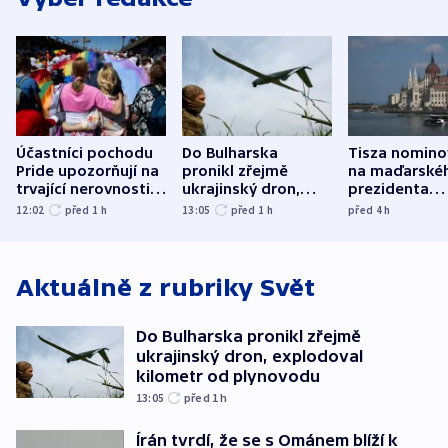
Účastníci pochodu
Do Bulharska
Tisza nomino
Pride upozorňují na
pronikl zřejmě
na maďarské
trvající nerovnosti i
ukrajinský dron,
prezidenta
společenskou
explodoval kilometr
bývalého šéf
12:02
před 1
h
13:05
před 1
h
před 4
h
atmosféru
od plynovodu
nejvyššího s
Aktuálně z rubriky
Svět
Do Bulharska pronikl zřejmě
ukrajinský dron, explodoval
kilometr od plynovodu
13:05
před 1
h
Írán tvrdí, že se s Ománem blíží k