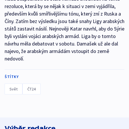
rezoluce, která by se nějak k situaci v zemi vyjádřila,
především kvůli smířlivějšímu tónu, který zní z Ruska a
Číny. Zatím bez výsledku jsou také snahy Ligy arabských
států zastavit násilí. Nejnověji Katar navrhl, aby do Sýrie
byli vysláni vojáci arabských armád. Liga by o tomto
návrhu měla debatovat v sobotu. Damašek už ale dal
najevo, že arabským armádám vstoupit do země
nedovolí.
ŠTÍTKY
Svět
ČT24
Výběr redakce