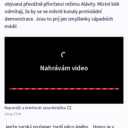
obývaná převážně přívrženci režimu Alávity. Místní lidé
odmítají, že by se ve městě konaly protivládní
demonstrace. Jsou to prý jen smyšlenky západních
médií.
Nahrávám video
Reportáž a telefonát Jana Moláčka
Zdroj:
ČT24
Jenže syrský poslanec tvrdí něco jiného. „Homs je v