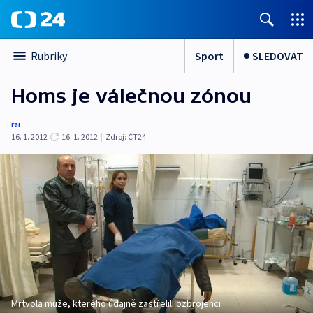
Sport
SLEDOVAT
Rubriky
Homs je válečnou zónou
rai
16. 1. 2012
16. 1. 2012
|
Zdroj:
ČT24
Mrtvola muže, kterého údajně zastřelili ozbrojenci