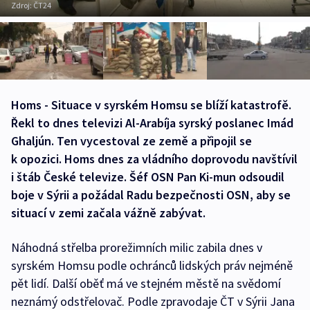
Zdroj:
ČT24
Homs - Situace v syrském Homsu se blíží katastrofě.
Řekl to dnes televizi Al-Arabíja syrský poslanec Imád
Ghaljún. Ten vycestoval ze země a připojil se
k opozici. Homs dnes za vládního doprovodu navštívil
i štáb České televize. Šéf OSN Pan Ki-mun odsoudil
boje v Sýrii a požádal Radu bezpečnosti OSN, aby se
situací v zemi začala vážně zabývat.
Náhodná střelba prorežimních milic zabila dnes v
syrském Homsu podle ochránců lidských práv nejméně
pět lidí. Další oběť má ve stejném městě na svědomí
neznámý odstřelovač. Podle zpravodaje ČT v Sýrii Jana