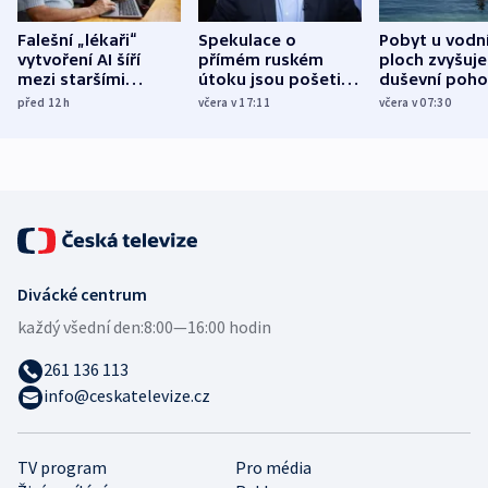
Falešní „lékaři“
Spekulace o
Pobyt u vodn
vytvoření AI šíří
přímém ruském
ploch zvyšuje
mezi staršími
útoku jsou pošetilé,
duševní poho
Poláky nebezpečné
míní estonský
ukázala
před 12
h
včera v 17:11
včera v 07:30
zdravotní rady
bezpečnostní
mezinárodní 
expert
Divácké centrum
každý všední den:
8:00—16:00 hodin
261 136 113
info@ceskatelevize.cz
TV program
Pro média