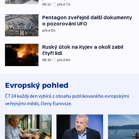
09:15
před 7
h
Pentagon zveřejnil další dokumenty
o pozorování UFO
před 8
h
Ruský útok na Kyjev a okolí zabil
čtyři lidi
08:20
před 8
h
Evropský pohled
ČT24 každý den vybírá z obsahu publikovaného evropskými
veřejnými médii, členy Eurovize.