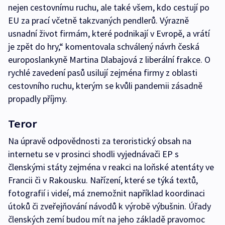
nejen cestovnímu ruchu, ale také všem, kdo cestují po
EU za prací včetně takzvaných pendlerů. Výrazně
usnadní život firmám, které podnikají v Evropě, a vrátí
je zpět do hry,“ komentovala schválený návrh česká
europoslankyně Martina Dlabajová z liberální frakce. O
rychlé zavedení pasů usilují zejména firmy z oblasti
cestovního ruchu, kterým se kvůli pandemii zásadně
propadly příjmy.
Teror
Na úpravě odpovědnosti za teroristický obsah na
internetu se v prosinci shodli vyjednávači EP s
členskými státy zejména v reakci na loňské atentáty ve
Francii či v Rakousku. Nařízení, které se týká textů,
fotografií i videí, má znemožnit například koordinaci
útoků či zveřejňování návodů k výrobě výbušnin. Úřady
členských zemí budou mít na jeho základě pravomoc