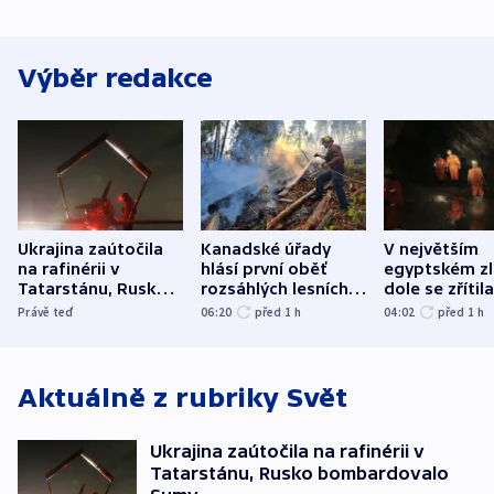
Výběr redakce
Ukrajina zaútočila
Kanadské úřady
V největším
na rafinérii v
hlásí první oběť
egyptském z
Tatarstánu, Rusko
rozsáhlých lesních
dole se zřítila
bombardovalo
požárů
hornina, jede
Právě teď
06:20
před 1
h
04:02
před 1
h
Sumy
člověk zemře
Aktuálně z rubriky
Svět
Ukrajina zaútočila na rafinérii v
Tatarstánu, Rusko bombardovalo