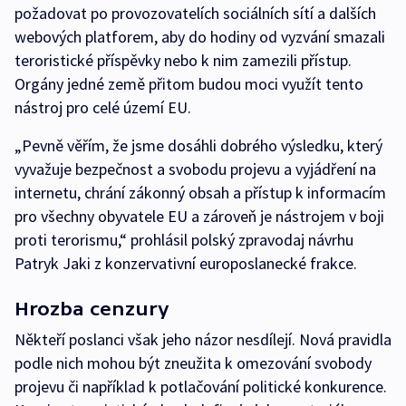
požadovat po provozovatelích sociálních sítí a dalších
webových platforem, aby do hodiny od vyzvání smazali
teroristické příspěvky nebo k nim zamezili přístup.
Orgány jedné země přitom budou moci využít tento
nástroj pro celé území EU.
„Pevně věřím, že jsme dosáhli dobrého výsledku, který
vyvažuje bezpečnost a svobodu projevu a vyjádření na
internetu, chrání zákonný obsah a přístup k informacím
pro všechny obyvatele EU a zároveň je nástrojem v boji
proti terorismu,“ prohlásil polský zpravodaj návrhu
Patryk Jaki z konzervativní europoslanecké frakce.
Hrozba cenzury
Někteří poslanci však jeho názor nesdílejí. Nová pravidla
podle nich mohou být zneužita k omezování svobody
projevu či například k potlačování politické konkurence.