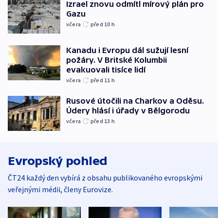
Izrael znovu odmítl mírový plán pro
Gazu
včera
před 10
h
Kanadu i Evropu dál sužují lesní
požáry. V Britské Kolumbii
evakuovali tisíce lidí
včera
před 11
h
Rusové útočili na Charkov a Oděsu.
Údery hlásí i úřady v Bělgorodu
včera
před 13
h
Evropský pohled
ČT24 každý den vybírá z obsahu publikovaného evropskými
veřejnými médii, členy Eurovize.