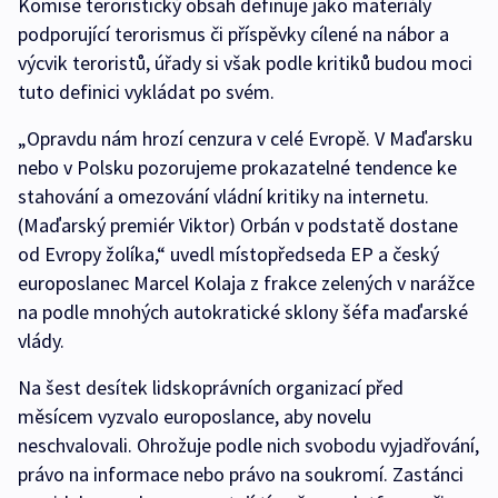
Komise teroristický obsah definuje jako materiály
podporující terorismus či příspěvky cílené na nábor a
výcvik teroristů, úřady si však podle kritiků budou moci
tuto definici vykládat po svém.
„Opravdu nám hrozí cenzura v celé Evropě. V Maďarsku
nebo v Polsku pozorujeme prokazatelné tendence ke
stahování a omezování vládní kritiky na internetu.
(Maďarský premiér Viktor) Orbán v podstatě dostane
od Evropy žolíka,“ uvedl místopředseda EP a český
europoslanec Marcel Kolaja z frakce zelených v narážce
na podle mnohých autokratické sklony šéfa maďarské
vlády.
Na šest desítek lidskoprávních organizací před
měsícem vyzvalo europoslance, aby novelu
neschvalovali. Ohrožuje podle nich svobodu vyjadřování,
právo na informace nebo právo na soukromí. Zastánci