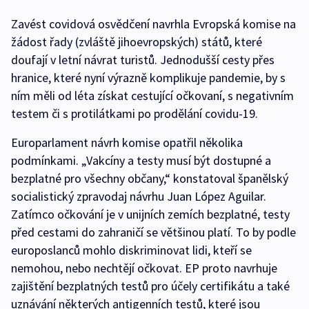
Zavést covidová osvědčení navrhla Evropská komise na
žádost řady (zvláště jihoevropských) států, které
doufají v letní návrat turistů. Jednodušší cesty přes
hranice, které nyní výrazně komplikuje pandemie, by s
ním měli od léta získat cestující očkovaní, s negativním
testem či s protilátkami po prodělání covidu-19.
Europarlament návrh komise opatřil několika
podmínkami. „Vakcíny a testy musí být dostupné a
bezplatné pro všechny občany,“ konstatoval španělský
socialistický zpravodaj návrhu Juan López Aguilar.
Zatímco očkování je v unijních zemích bezplatné, testy
před cestami do zahraničí se většinou platí. To by podle
europoslanců mohlo diskriminovat lidi, kteří se
nemohou, nebo nechtějí očkovat. EP proto navrhuje
zajištění bezplatných testů pro účely certifikátu a také
uznávání některých antigenních testů, které jsou