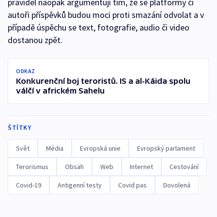
pravidel naopak argumentují tím, že se platformy či
autoři příspěvků budou moci proti smazání odvolat a v
případě úspěchu se text, fotografie, audio či video
dostanou zpět.
ODKAZ
Konkurenční boj teroristů. IS a al-Káida spolu
válčí v africkém Sahelu
ŠTÍTKY
Svět
Média
Evropská unie
Evropský parlament
Terorismus
Obsah
Web
Internet
Cestování
Covid-19
Antigenní testy
Covid pas
Dovolená