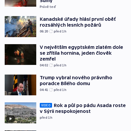
Sumy
Právě teď
Kanadské úřady hlásí první oběť
rozsáhlých lesních požárů
06:20
před 1
h
V největším egyptském zlatém dole
se zřítila hornina, jeden člověk
zemřel
04:02
před 1
h
Trump vybral nového právního
poradce Bílého domu
04:41
před 1
h
Rok a půl po pádu Asada roste
VIDEO
v Sýrii nespokojenost
před 1
h