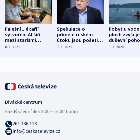
Falešní „lékaři“
Spekulace o
Pobyt u vodn
vytvoření AI šíří
přímém ruském
ploch zvyšuje
mezi staršími
útoku jsou pošetilé,
duševní poho
Poláky nebezpečné
míní estonský
ukázala
8. 8. 2026
7. 8. 2026
7. 8. 2026
zdravotní rady
bezpečnostní
mezinárodní 
expert
Divácké centrum
každý všední den:
8:00—16:00 hodin
261 136 113
info@ceskatelevize.cz