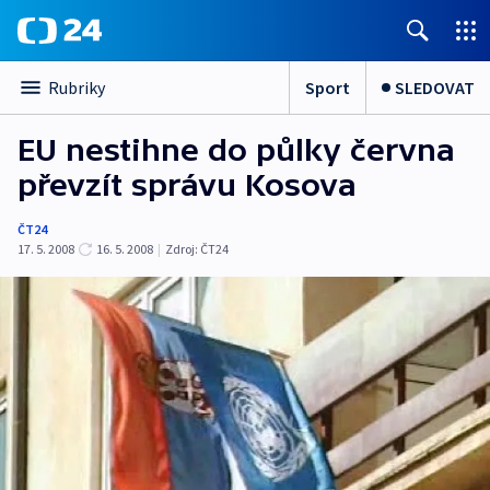
Sport
SLEDOVAT
Rubriky
EU nestihne do půlky června
převzít správu Kosova
ČT24
17. 5. 2008
16. 5. 2008
|
Zdroj:
ČT24