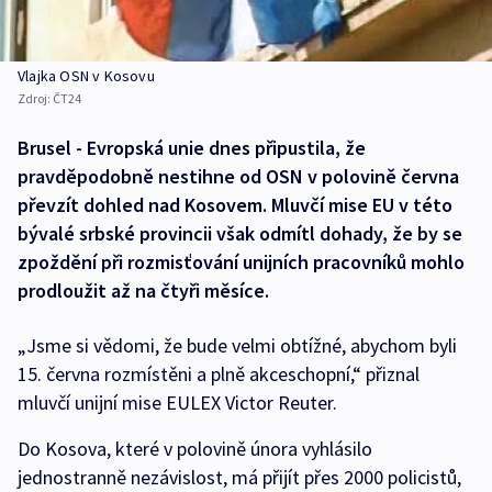
Vlajka OSN v Kosovu
Zdroj:
ČT24
Brusel - Evropská unie dnes připustila, že
pravděpodobně nestihne od OSN v polovině června
převzít dohled nad Kosovem. Mluvčí mise EU v této
bývalé srbské provincii však odmítl dohady, že by se
zpoždění při rozmisťování unijních pracovníků mohlo
prodloužit až na čtyři měsíce.
„Jsme si vědomi, že bude velmi obtížné, abychom byli
15. června rozmístěni a plně akceschopní,“ přiznal
mluvčí unijní mise EULEX Victor Reuter.
Do Kosova, které v polovině února vyhlásilo
jednostranně nezávislost, má přijít přes 2000 policistů,