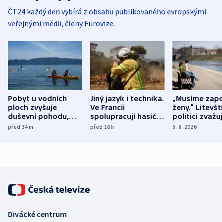
ČT24 každý den vybírá z obsahu publikovaného evropskými
veřejnými médii, členy Eurovize.
Pobyt u vodních
Jiný jazyk i technika.
„Musíme zapo
ploch zvyšuje
Ve Francii
ženy.“ Litevšt
duševní pohodu,
spolupracují hasiči z
politici zvažuj
ukázala
různých zemí
dohodu o
před 34
m
před 16
h
5. 8. 2026
mezinárodní studie
demografii
Divácké centrum