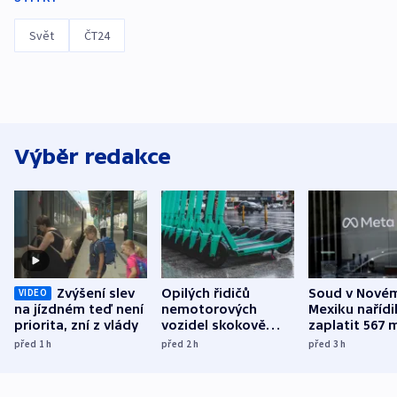
Svět
ČT24
Výběr redakce
Zvýšení slev
Opilých řidičů
Soud v Nové
VIDEO
na jízdném teď není
nemotorových
Mexiku nařídi
priorita, zní z vlády
vozidel skokově
zaplatit 567 
přibylo, nejvíc ve
dolarů kvůli 
před 1
h
před 2
h
před 3
h
středních Čechách
způsobené d