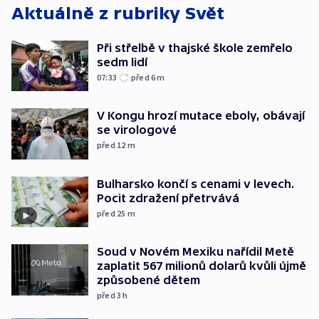
Aktuálně z rubriky
Svět
Při střelbě v thajské škole zemřelo
sedm lidí
07:33
před 6
m
V Kongu hrozí mutace eboly, obávají
se virologové
před 12
m
Bulharsko končí s cenami v levech.
Pocit zdražení přetrvává
před 25
m
Soud v Novém Mexiku nařídil Metě
zaplatit 567 milionů dolarů kvůli újmě
způsobené dětem
před 3
h