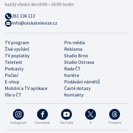
každý všední den:
8:00—16:00 hodin
261 136 113
info@ceskatelevize.cz
TV program
Pro média
Živé vysílání
Reklama
TV poplatky
Studio Brno
Teletext
Studio Ostrava
Podcasty
Rada ČT
Počasí
Kariéra
E-shop
Podávání námětů
Mobilní a TV aplikace
Časté dotazy
Vše o ČT
Kontakty
Instagram
Facebook
YouTube
X
Threads