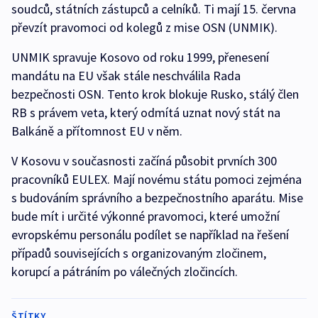
soudců, státních zástupců a celníků. Ti mají 15. června
převzít pravomoci od kolegů z mise OSN (UNMIK).
UNMIK spravuje Kosovo od roku 1999, přenesení
mandátu na EU však stále neschválila Rada
bezpečnosti OSN. Tento krok blokuje Rusko, stálý člen
RB s právem veta, který odmítá uznat nový stát na
Balkáně a přítomnost EU v něm.
V Kosovu v současnosti začíná působit prvních 300
pracovníků EULEX. Mají novému státu pomoci zejména
s budováním správního a bezpečnostního aparátu. Mise
bude mít i určité výkonné pravomoci, které umožní
evropskému personálu podílet se například na řešení
případů souvisejících s organizovaným zločinem,
korupcí a pátráním po válečných zločincích.
ŠTÍTKY