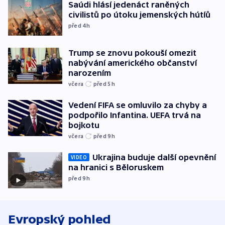
Saúdi hlásí jedenáct raněných
civilistů po útoku jemenských hútíů
před 4
h
Trump se znovu pokouší omezit
nabývání amerického občanství
narozením
včera
před 5
h
Vedení FIFA se omluvilo za chyby a
podpořilo Infantina. UEFA trvá na
bojkotu
včera
před 9
h
Ukrajina buduje další opevnění
VIDEO
na hranici s Běloruskem
před 9
h
Evropský pohled