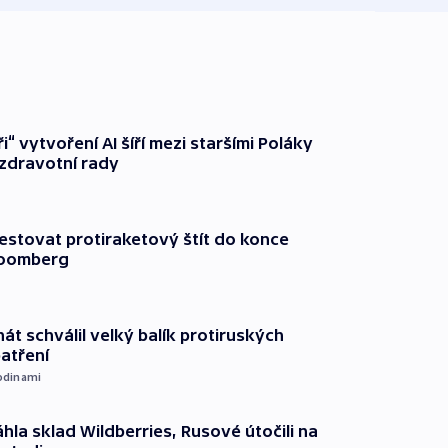
ři“ vytvoření AI šíří mezi staršími Poláky
zdravotní rady
testovat protiraketový štít do konce
loomberg
át schválil velký balík protiruských
atření
odinami
hla sklad Wildberries, Rusové útočili na