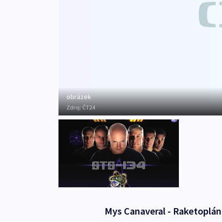
obrázek
Zdroj:
ČT24
Mys Canaveral - Raketoplán