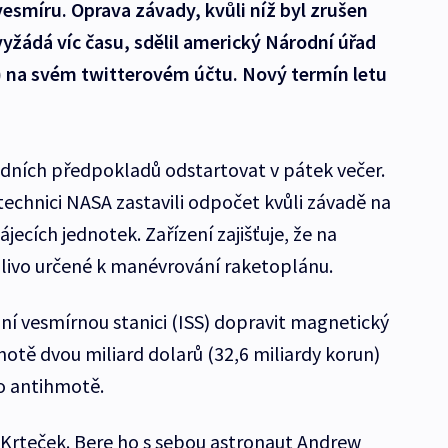
smíru. Oprava závady, kvůli níž byl zrušen
vyžádá víc času, sdělil americký Národní úřad
A) na svém twitterovém účtu. Nový termín letu
ních předpokladů odstartovat v pátek večer.
technici NASA zastavili odpočet kvůli závadě na
jecích jednotek. Zařízení zajišťuje, že na
ivo určené k manévrování raketoplánu.
í vesmírnou stanici (ISS) dopravit magnetický
otě dvou miliard dolarů (32,6 miliardy korun)
po antihmotě.
 Krteček. Bere ho s sebou astronaut Andrew