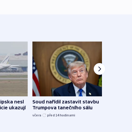
Lipska nesl
Soud nařídil zastavit stavbu
Žido
icie ukazují
Trumpova tanečního sálu
břehu
kriti
včera
před 14
hodinami
před 1