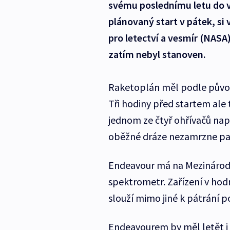
svému poslednímu letu do ve
plánovaný start v pátek, si 
pro letectví a vesmír (NAS
zatím nebyl stanoven.
Raketoplán měl podle původ
Tři hodiny před startem ale 
jednom ze čtyř ohřívačů napá
oběžné dráze nezamrzne pal
Endeavour má na Mezinárodn
spektrometr. Zařízení v hodn
slouží mimo jiné k pátrání 
Endeavourem by měl letět i