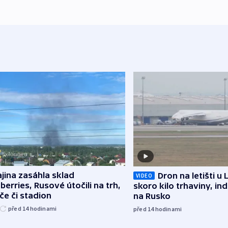
jina zasáhla sklad
Dron na letišti u 
VIDEO
berries, Rusové útočili na trh,
skoro kilo trhaviny, ind
če či stadion
na Rusko
před 14
hodinami
před 14
hodinami