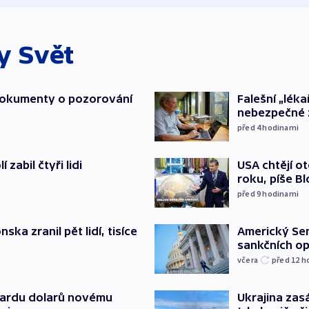
ky
Svět
 dokumenty o pozorování
Falešní „léka
nebezpečné 
před 4
hodinami
zabil čtyři lidi
USA chtějí o
roku, píše B
před 9
hodinami
ska zranil pět lidí, tisíce
Americký Sen
sankčních op
včera
před 12
h
liardu dolarů novému
Ukrajina zasá