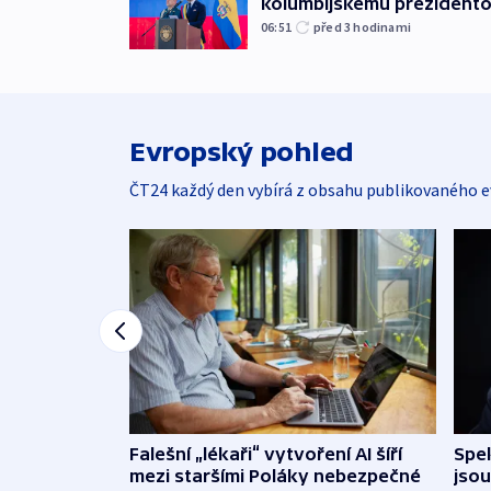
kolumbijskému prezidento
06:51
před 3
hodinami
Evropský pohled
ČT24 každý den vybírá z obsahu publikovaného e
Falešní „lékaři“ vytvoření AI šíří
Spe
mezi staršími Poláky nebezpečné
jsou