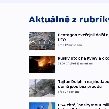
Aktuálně z rubri
Pentagon zveřejnil další
UFO
před 12
minutami
Ruský útok na Kyjev a okolí 
08:20
před 21
minutami
Tajfun Dolphin na jihu Japon
domů jsou bez proudu
před 2
hodinami
USA chtějí poskytnout mi