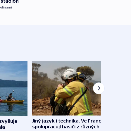
i stadion
odinami
Jiný jazyk i technika. Ve Francii
zvyšuje
„Musí
spolupracují hasiči z různých zemí
la
polit