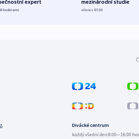
pečnostní expert
mezinárodní studie
18
hodinami
včera v 07:30
Č
Divácké centrum
ů
každý všední den:
8:00—16:00 ho