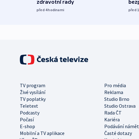
zdravotní rady
bez
před 4
hodinami
před 
TV program
Pro média
Živé vysílání
Reklama
TV poplatky
Studio Brno
Teletext
Studio Ostrava
Podcasty
Rada ČT
Počasí
Kariéra
E-shop
Podávání námět
Mobilní a TV aplikace
Časté dotazy