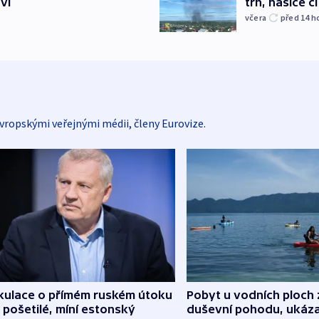
vi
trh, hasiče č
včera
před 14
h
vropskými veřejnými médii, členy Eurovize.
kulace o přímém ruském útoku
Pobyt u vodních ploch 
 pošetilé, míní estonský
duševní pohodu, ukáza