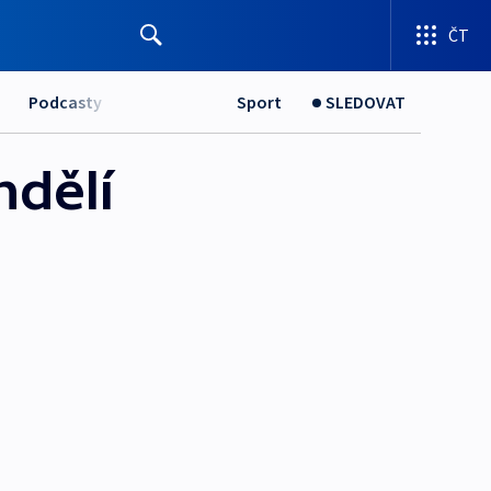
ČT
Podcasty
Sport
SLEDOVAT
ndělí