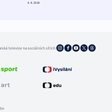
demo
6. 8. 2026
5. 8. 20
eská televize na sociálních sítích:
din