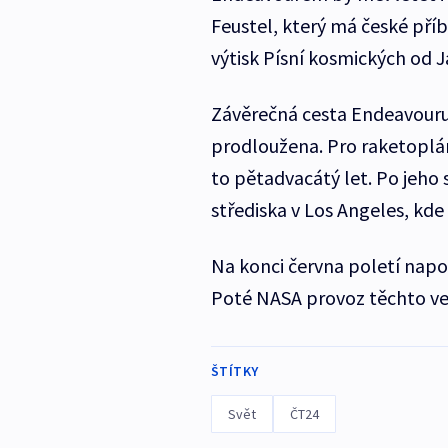
Feustel, který má české příb
výtisk Písní kosmických od 
Závěrečná cesta Endeavouru 
prodloužena. Pro raketoplán,
to pětadvacátý let. Po jeho
střediska v Los Angeles, kde
Na konci června poletí napo
Poté NASA provoz těchto ves
ŠTÍTKY
Svět
ČT24