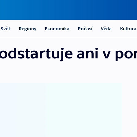
Svět
Regiony
Ekonomika
Počasí
Věda
Kultura
dstartuje ani v po