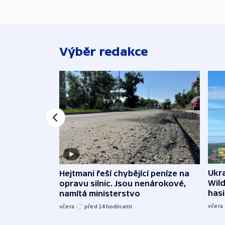
Výběr redakce
Ukra
Hejtmani řeší chybějící peníze na
Wild
opravu silnic. Jsou nenárokové,
hasi
namítá ministerstvo
včera
včera
před 14
hodinami