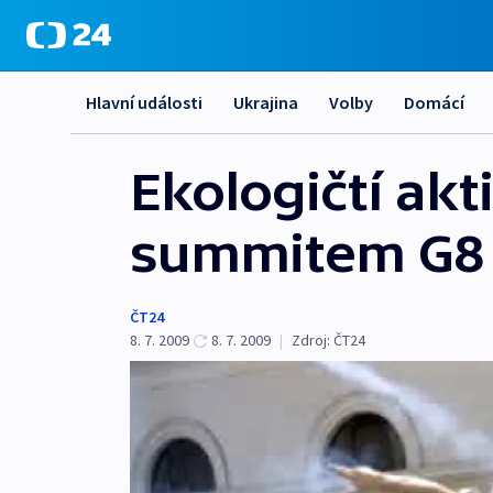
Hlavní události
Ukrajina
Volby
Domácí
Ekologičtí akt
summitem G8 č
ČT24
8. 7. 2009
8. 7. 2009
|
Zdroj:
ČT24