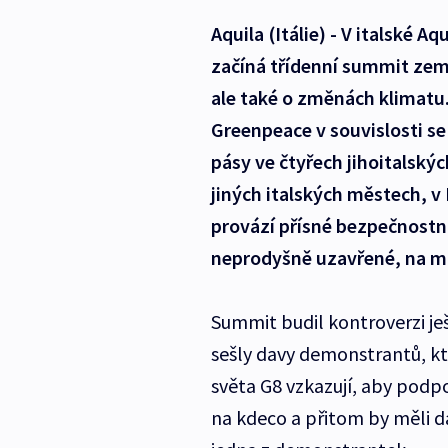
Aquila (Itálie) - V italské
začíná třídenní summit zemí
ale také o změnách klimatu.
Greenpeace v souvislosti s
pásy ve čtyřech jihoitalskýc
jiných italských městech, v 
provází přísné bezpečnostní
neprodyšně uzavřené, na míst
Summit budil kontroverzi je
sešly davy demonstrantů, kt
světa G8 vzkazují, aby podp
na kdeco a přitom by měli 