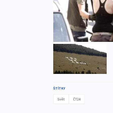
ŠTÍTKY
Svět
ČT24