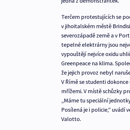
jedna z demonstrantek.
Terčem protestujících se po
v jihoitalském městě Brindis
severozápadě země a v Porto
tepelné elektrárny jsou nejvě
vypouštějí nejvíce oxidu uh
Greenpeace na klima. Společn
že jejich provoz nebyl naruš
V Římě se studenti dokonce st
mřížemi. V místě schůzky pr
„Máme tu speciální jednotky
Posílená je i policie,“ uvád
Valotto.