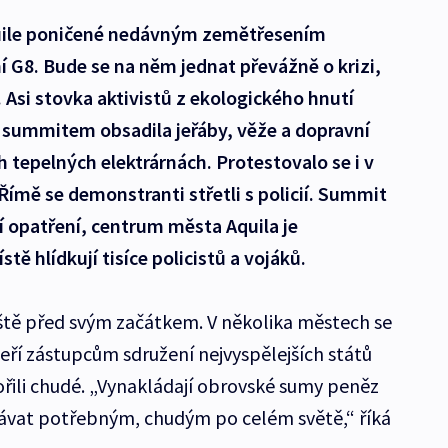
 Aquile poničené nedávným zemětřesením
 G8. Bude se na něm jednat převážně o krizi,
 Asi stovka aktivistů z ekologického hnutí
e summitem obsadila jeřáby, věže a dopravní
h tepelných elektrárnách. Protestovalo se i v
Římě se demonstranti střetli s policií. Summit
 opatření, centrum města Aquila je
ě hlídkují tisíce policistů a vojáků.
ště před svým začátkem. V několika městech se
eří zástupcům sdružení nejvyspělejších států
ořili chudé. „Vynakládají obrovské sumy peněz
dávat potřebným, chudým po celém světě,“ říká