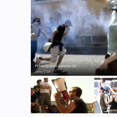
Protesty proti summitu G8
Zdroj:
ČT24