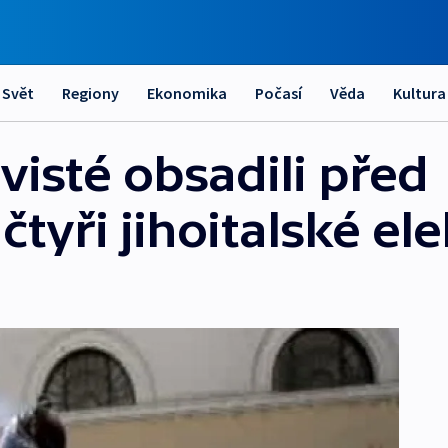
Svět
Regiony
Ekonomika
Počasí
Věda
Kultura
ivisté obsadili před
tyři jihoitalské el