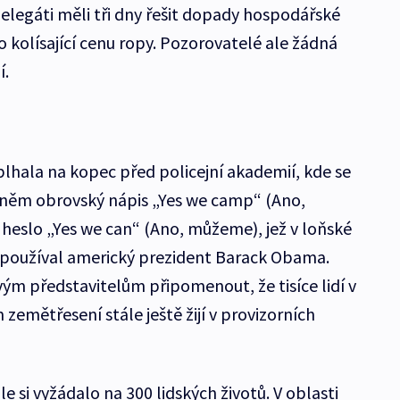
egáti měli tři dny řešit dopady hospodářské
 kolísající cenu ropy. Pozorovatelé ale žádná
í.
plhala na kopec před policejní akademií, kde se
 něm obrovský nápis „Yes we camp“ (Ano,
 heslo „Yes we can“ (Ano, můžeme), jež v loňské
používal americký prezident Barack Obama.
ovým představitelům připomenout, že tisíce lidí v
emětřesení stále ještě žijí v provizorních
 si vyžádalo na 300 lidských životů. V oblasti