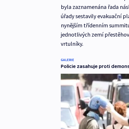
byla zaznamenána řada násl
úřady sestavily evakuační pl
nynějším třídenním summitu
jednotlivých zemí přestěhova
vrtulníky.
GALERIE
Policie zasahuje proti demon