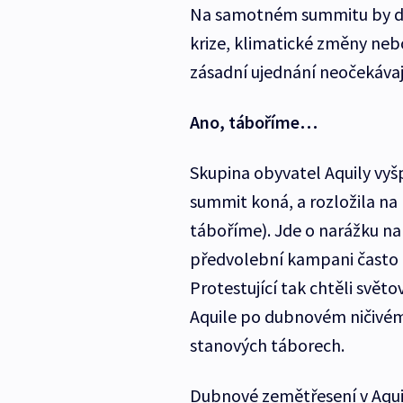
Na samotném summitu by del
krize, klimatické změny nebo
zásadní ujednání neočekávaj
Ano, táboříme…
Skupina obyvatel Aquily vyš
summit koná, a rozložila na
táboříme). Jde o narážku na
předvolební kampani často 
Protestující tak chtěli svět
Aquile po dubnovém ničivém z
stanových táborech.
Dubnové zemětřesení v Aquile