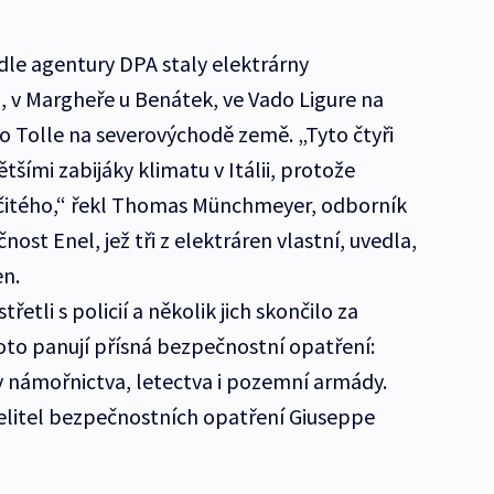
dle agentury DPA staly elektrárny
i, v Margheře u Benátek, ve Vado Ligure na
 Tolle na severovýchodě země. „Tyto čtyři
tšími zabijáky klimatu v Itálii, protože
ličitého,“ řekl Thomas Münchmeyer, odborník
ost Enel, jež tři z elektráren vlastní, uvedla,
en.
řetli s policií a několik jich skončilo za
oto panují přísná bezpečnostní opatření:
 námořnictva, letectva i pozemní armády.
í velitel bezpečnostních opatření Giuseppe