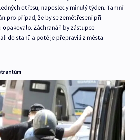
edných otřesů, naposledy minulý týden. Tamní
án pro případ, že by se zemětřesení při
 opakovalo. Záchranáři by zástupce
li do stanů a poté je přepravili z města
strantům